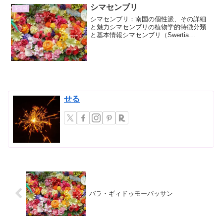
シマセンブリ
花情報
シマセンブリ：南国の個性派、その詳細
と魅力シマセンブリの植物学的特徴分類
と基本情報シマセンブリ（Swertia
chirayita var. japonica）は、リンドウ科セ
ンブリ属に分類される植物です。学名に
ある「chirayita」は...
せる
バラ・ギィドゥモーパッサン