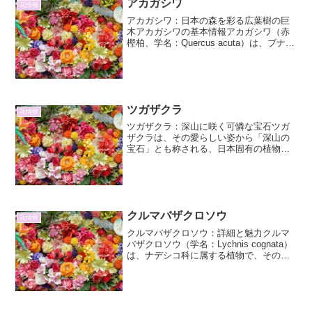
アカガシワ
花情報
のが「パーライト」と「バーミ...
アカガシワ：日本の森を彩る広葉樹の巨
木アカガシワの基本情報アカガシワ（赤
樫柏、学名：Quercus acuta）は、ブナ科
コナラ属に分類される落葉広葉樹です。
日本固有種であり、北海道南部から九州
までの広い範囲に分布しています。主に
山地や丘陵...
ツガザクラ
花情報
ツガザクラ：深山に咲く可憐な宝石ツガ
ザクラは、その愛らしい姿から「深山の
宝石」とも称される、日本固有の植物で
す。主に本州中部以北の高山帯に自生
し、厳しい環境下でひっそりと、しかし
力強くその命を輝かせています。本記事
では、ツガザクラの魅力に迫...
クルマバザクロソウ
花情報
クルマバザクロソウ：詳細と魅力クルマ
バザクロソウ（学名：Lychnis cognata）
は、ナデシコ科に属する植物で、そのユ
ニークな形状と愛らしい花姿から、庭園
や山野草愛好家の間で人気を集めていま
す。和名の「車葉石竹草」は、葉が車輪
状に重な...