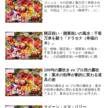
ゴシュユ：その詳細と魅力日々更新され
る植物情報をお届けするこのコーナーで
は、今回は「ゴシュユ（御宿守）」に焦
点を当て、その詳細と魅力を深く掘り下
げていきます。ゴシュユは、その独特な
姿と、古くから人々に愛されてきた歴史
を持つ植物です。今回は、...
開店祝い・開業祝いの風水：千客
花情報
万来を願う「ドラセナ（幸福の
木）」
花・植物：開店祝い・開業祝いの風水：
千客万来を願う「ドラセナ（幸福の
木）」の詳細開店祝いや開業祝いに贈る
植物として、風水的にも非常に縁起が良
いとされる「ドラセナ（幸福の木）」に
ついて、その魅力と風水効果を詳しくご
100均の霧吹き vs プロ用の霧吹
花情報
紹介します。ドラセナ（幸福の...
き：葉水の効率が劇的に変わる道
具の差
100均の霧吹き vs プロ用の霧吹き：葉水
の効率が劇的に変わる道具の差植物を育
てる上で、葉水は欠かせないお手入れの
一つです。葉に水分を与えることで、乾
燥を防ぎ、病害虫の予防や葉のツヤを保
つ効果が期待できます。しかし、その葉
クイーン・エマ・リリー
花情報