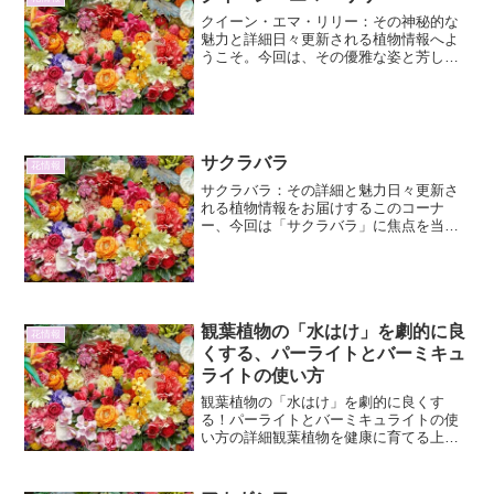
水の効果を最大限...
クイーン・エマ・リリー：その神秘的な
魅力と詳細日々更新される植物情報へよ
うこそ。今回は、その優雅な姿と芳しい
香りで人々を魅了する「クイーン・エ
マ・リリー」に焦点を当て、その詳細と
魅力について深く掘り下げていきます。
クイーン・エマ・リリーとは...
サクラバラ
花情報
サクラバラ：その詳細と魅力日々更新さ
れる植物情報をお届けするこのコーナ
ー、今回は「サクラバラ」に焦点を当て
ます。その名前が示す通り、桜のような
淡いピンク色の花を咲かせるバラ科の植
物は、古くから人々に愛されてきまし
た。その繊細な美しさはもちろ...
観葉植物の「水はけ」を劇的に良
花情報
くする、パーライトとバーミキュ
ライトの使い方
観葉植物の「水はけ」を劇的に良くす
る！パーライトとバーミキュライトの使
い方の詳細観葉植物を健康に育てる上
で、水はけは非常に重要な要素です。根
腐れや病気の原因となる水はけの悪さを
改善するために、園芸でよく用いられる