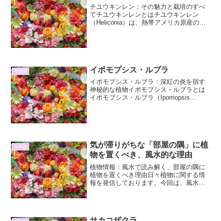
チユウキンレン：その魅力と栽培のすべ
てチユウキンレンとはチユウキンレン
（Heliconia）は、熱帯アメリカ原産のシ
ョウガ目バショウ科（またはバショウ科
に分類されることもあるが、独立したチ
ユウキンレン科とされることもある）に
属する多年草です...
イポモプシス・ルブラ
花情報
イポモプシス・ルブラ：深紅の炎を宿す
神秘的な植物イポモプシス・ルブラとは
イポモプシス・ルブラ（Ipomopsis
rubra）は、北米原産のゴマノハグサ科
（またはハエトリソウ科）に属する一年
草または短命な多年草です。その名の通
り、鮮やかなル...
気が滞りがちな「部屋の隅」に植
花情報
物を置くべき、風水的な理由
植物情報：風水で読み解く、部屋の隅に
植物を置くべき理由日々植物に関する情
報を発信しております。今回は、風水的
な観点から、植物が「気の滞り」がちな
部屋の隅に置くことで、どのような効果
が期待できるのか、その詳細を深掘りし
ていきます。単なるインテ...
サカコザクラ