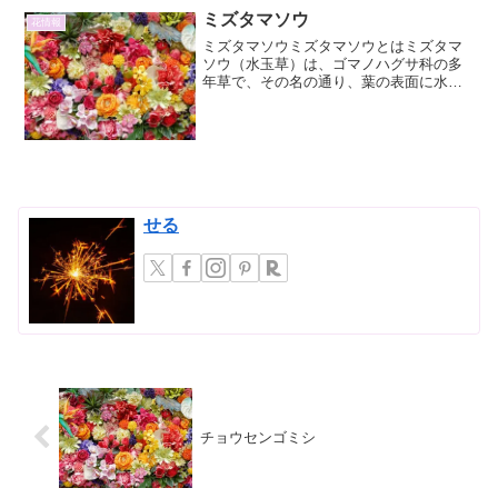
ミズタマソウ
花情報
ミズタマソウミズタマソウとはミズタマ
ソウ（水玉草）は、ゴマノハグサ科の多
年草で、その名の通り、葉の表面に水滴
のような光沢のある腺毛をつけ、それが
まるで水玉のように見えることから名付
けられました。日本の本州以南の山地の
林内や林縁、渓流沿いなど...
せる
チョウセンゴミシ