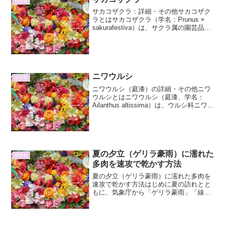
花情報
サカコザクラ：詳細・その他サカコザク
ラとはサカコザクラ（学名：Prunus ×
sakurafestiva）は、サクラ属の園芸品種
であり、その名の通り、桜のような美し
い花を咲かせることから名付けられまし
た。しかし、一般的なソメイヨシノなど
の...
ニワウルシ
花情報
ニワウルシ（庭漆）の詳細・その他ニワ
ウルシとはニワウルシ（庭漆、学名：
Ailanthus altissima）は、ウルシ科ニワウ
ルシ属の落葉高木です。別名、神樹（し
んじゅ）、七 pokok（ななつぼく）、唐
木（とうぼく）、偽漆（ぎしつ）など...
夏の夕立（ゲリラ豪雨）に濡れた
花情報
多肉を速攻で乾かす方法
夏の夕立（ゲリラ豪雨）に濡れた多肉を
速攻で乾かす方法はじめに夏の訪れとと
もに、気象庁から「ゲリラ豪雨」「線状
降水帯」といった言葉が聞かれるように
なりました。これらの局所的かつ激しい
雨は、愛する多肉植物にとって、せっか
くの健康な姿を台無しにし...