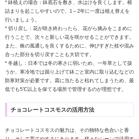
* 鉢植えの場合：鉢底石を敷き、水はけを良くします。根
詰まりを起こしやすいので、1～2年に一度は植え替えを
行いましょう。
* 切り戻し：花が咲き終わったら、花がら摘みをこまめに
行うことで、次々と新しい花を咲かせることができます。
また、株の風通しを良くするために、伸びすぎた枝や混み
合った部分を切り戻すことも大切です。
* 冬越し：日本では冬の寒さに弱いため、一年草として扱
うか、寒冷地では掘り上げて鉢ごと室内に取り込むなどの
防寒対策が必要です。霜に当たると枯れてしまうため、最
低でも5℃以上を保てる場所で管理するのが理想です。
チョコレートコスモスの活用方法
チョコレートコスモスの魅力は、その独特な色合いと香
り、そして育てやすさにあります。様々なシーンで活用す