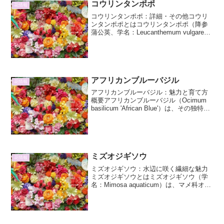
コウリンタンポポ
花情報
コウリンタンポポ：詳細・その他コウリ
ンタンポポとはコウリンタンポポ（降参
蒲公英、学名：Leucanthemum vulgare）
は、キク科シャク（レイヨウギク）属の
多年草です。ヨーロッパ原産ですが、世
界中に帰化し、日本でも各地で見られま
す。...
アフリカンブルーバジル
花情報
アフリカンブルーバジル：魅力と育て方
概要アフリカンブルーバジル（Ocimum
basilicum 'African Blue'）は、その独特な
青みがかった紫色の花穂と、スパイシー
で甘い香りが特徴のハーブです。通常の
バジルとは一線を画す、エレ...
ミズオジギソウ
花情報
ミズオジギソウ：水辺に咲く繊細な魅力
ミズオジギソウとはミズオジギソウ（学
名：Mimosa aquaticum）は、マメ科オジ
ギソウ属に属する多年草です。その名の
通り、水辺や湿地に自生し、繊細で優美
な姿から、多くの植物愛好家を魅了して
います。...