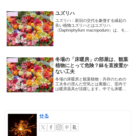
くご紹介します。ハナツル...
ユズリハ
花情報
ユズリハ：新旧の交代を象徴する縁起の
良い植物ユズリハとはユズリハ
（Daphniphyllum macropodum）は、モチ
ノキ科ユズリハ属の常緑小高木です。そ
の名前は、古い葉が落ちる前に新しい葉
が押し出されるように展開することか
ら、「譲葉...
冬場の「床暖房」の部屋は、観葉
花情報
植物にとって危険？鉢を直接置か
ない工夫
冬場の床暖房と観葉植物：共存のための
工夫冬の澄んだ空気とは裏腹に、室内で
は暖房器具が活躍します。中でも床暖房
は、足元からじんわりと暖かさが広が
り、快適な空間を作り出してくれます。
しかし、この快適さの裏側で、観葉植物
たちが思わぬ危険にさらされ...
せる