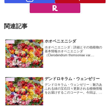
関連記事
ホオベニエニシダ
花情報
ホオベニエニシダ：詳細とその他植物の
基本情報ホオベニエニシダ
（Clerodendrum thomsoniae var.
balfourianum）は、クマツヅラ科クサギ属
に属する常緑低木です。原産地は熱帯ア
フリカで、その鮮やかな花と葉のコン...
デンドロキラム・ウェンゼリー
花情報
デンドロキラム・ウェンゼリー：魅力あ
ふれる緑の宝石日々更新される植物情報
をお届けするこのコーナー。今回は、そ
の可憐な姿で多くの植物愛好家を魅了す
るデンドロキラム・ウェンゼリー
（Dendrochilum wenzelii）に焦点を当
て、その詳...