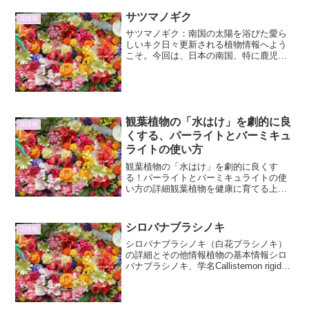
サツマノギク
花情報
サツマノギク：南国の太陽を浴びた愛ら
しいキク日々更新される植物情報へよう
こそ。今回は、日本の南国、特に鹿児島
県にゆかりのある愛らしいキク、「サツ
マノギク」について詳しくご紹介しま
す。サツマノギクとはサツマノギク（薩
摩野菊）は、キク科ヨメナ属...
観葉植物の「水はけ」を劇的に良
花情報
くする、パーライトとバーミキュ
ライトの使い方
観葉植物の「水はけ」を劇的に良くす
る！パーライトとバーミキュライトの使
い方の詳細観葉植物を健康に育てる上
で、水はけは非常に重要な要素です。根
腐れや病気の原因となる水はけの悪さを
改善するために、園芸でよく用いられる
シロバナブラシノキ
花情報
のが「パーライト」と「バーミ...
シロバナブラシノキ（白花ブラシノキ）
の詳細とその他情報植物の基本情報シロ
バナブラシノキ、学名Callistemon rigidus
は、オーストラリア原産のフトモモ科ブ
ラシノキ属に属する常緑低木です。その
最大の特徴は、ブラシのような形状の白