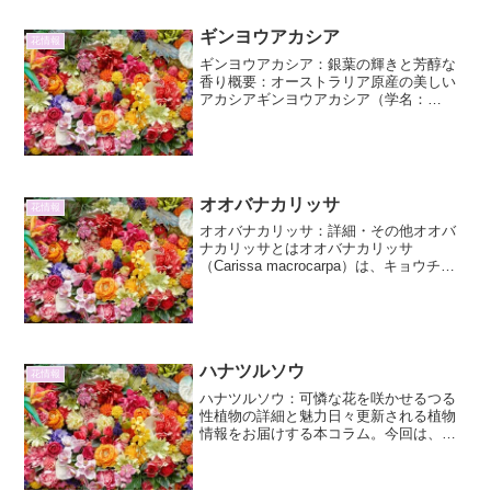
い...
ギンヨウアカシア
花情報
ギンヨウアカシア：銀葉の輝きと芳醇な
香り概要：オーストラリア原産の美しい
アカシアギンヨウアカシア（学名：
*Acacia baileyana*）は、オーストラリア
東部ニューサウスウェールズ州原産の常
緑高木です。マメ科アカシア属に属し、
その名...
オオバナカリッサ
花情報
オオバナカリッサ：詳細・その他オオバ
ナカリッサとはオオバナカリッサ
（Carissa macrocarpa）は、キョウチク
トウ科カリッサ属に分類される常緑低木
です。南アフリカ原産で、その名の通り
大きな花を咲かせることが特徴です。鮮
やかな緑色の...
ハナツルソウ
花情報
ハナツルソウ：可憐な花を咲かせるつる
性植物の詳細と魅力日々更新される植物
情報をお届けする本コラム。今回は、そ
の愛らしい姿で私たちの心を和ませてく
れるつる性植物、「ハナツルソウ」に焦
点を当て、その詳細と魅力について詳し