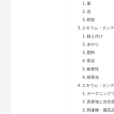
葉
花
樹形
エキウム・カン
植え付け
水やり
肥料
剪定
耐寒性
病害虫
エキウム・カン
ガーデニング
原産地と自生
関連種・園芸