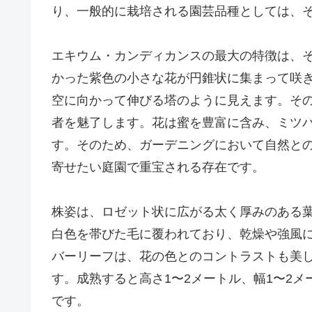
り、一般的に栽培される園芸品種としては、
エキウム・カンディカンスの最大の特徴は、
かった紫色の小さな花が円錐状に集まって咲
空に向かって伸びる塔のように見えます。そ
者を魅了します。花は蜜を豊富に含み、ミツ
す。そのため、ガーデニングにおいて自然と
寄せたい庭園で重宝される存在です。
株姿は、ロゼット状に広がる太く厚みのある
白色を帯びた毛に覆われており、乾燥や強風
バーリーフは、花の色とのコントラストも美
す。成熟すると高さ1〜2メートル、幅1〜2
です。