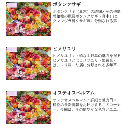
ボタンクサギ
花情報
ボタンクサギ（臭木）の詳細とその他情
報植物の概要ボタンクサギ（臭木）は、
クマツヅラ科クサギ属に分類される落葉
低木です。その名の通り、葉や枝を傷つ
けると独特の強い臭いを放つことから
「クサギ」の名が付けられました。しか
し、その香りは嫌う人もいま...
ヒメサユリ
花情報
ヒメサユリ：可憐な山野草の魅力を探る
ヒメサユリとはヒメサユリ（姫百合）
は、ユリ科ユリ属に分類される多年草で
す。その名前が示す通り、小型で可憐な
姿が特徴で、日本の山野に自生していま
す。特に、東北地方の山間部に多く見ら
れ、その清楚な美しさから多...
オステオスペルマム
花情報
オステオスペルマム：詳細と魅力日々、
植物の最新情報をお届けするこのコーナ
ー。今回は、その鮮やかな色彩とユニー
クな花形が魅力の「オステオスペルマ
ム」に焦点を当てます。その詳細な情報
と、ガーデニングにおける多様な楽しみ
方をご紹介します。オステオ...