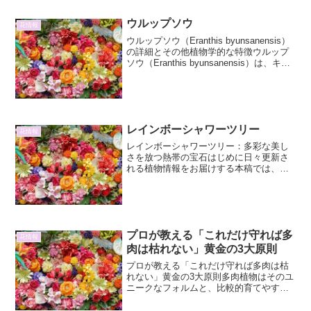
し、空気中に舞うホコリが葉の表面に付
着すると、気孔が塞がれてしまい、光合
ウルップソウ
花情報
成の効率が低下したり、病害...
ウルップソウ（Eranthis byunsanensis）
の詳細とその他植物学的な特徴ウルップ
ソウ（Eranthis byunsanensis）は、キン
ポウゲ科に属する多年草です。その名前
は、原産地である韓国の全羅北道の雲峰
（ウンボン）地域...
レインボーシャワーツリー
花情報
レインボーシャワーツリー：多彩な美し
さを放つ熱帯の宝石はじめに日々更新さ
れる植物情報をお届けする本稿では、熱
帯の空を彩るかのような鮮やかな色彩を
持つ「レインボーシャワーツリー」に焦
点を当てます。その学名であるCassia
fistula（カ...
プロが教える「これだけ守れば多
花情報
肉は枯れない」黄金の3大原則
プロが教える「これだけ守れば多肉は枯
れない」黄金の3大原則多肉植物はそのユ
ニークなフォルムと、比較的育てやすい
ことから近年人気が高まっています。し
かし、せっかく手に入れた多肉植物がす