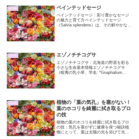
ペインテッドセージ
花情報
ペインテッドセージ：彩り豊かなセージ
の魅力と育て方ペインテッドセージ
（Salvia splendens）は、その鮮やかな花
色と長い開花期で、ガーデニングに彩り
を添える人気の植物です。原産地はブラ
ジルで、古くから観賞用として栽培され
てきました...
エゾノチチコグサ
花情報
エゾノチチコグサ：北海道の野原を彩る
小さな生命基本情報エゾノチチコグサ
（蝦夷の乳小草、学名: *Gnaphalium
norvegicum*)は、キク科ウスベニチチコ
グサ属に分類される二年草または越年草
です。その名の通り、北海道に多く分布
し...
植物の「葉の気孔」を塞がない！
花情報
葉のホコリを綺麗に拭き取るプロ
の技
植物の葉のホコリを綺麗に拭き取るプロ
の技：気孔を塞がずに健康を保つ秘訣植
物にとって、葉は太陽の光を浴びて光合
成を行うための重要な器官です。しか