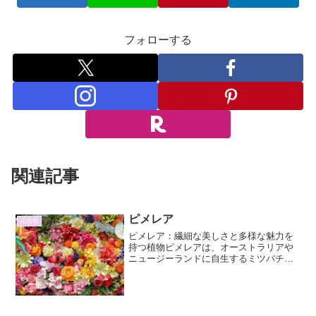
フォローする
関連記事
ピメレア
花情報
ピメレア：繊細な美しさと多様な魅力を
持つ植物ピメレアは、オーストラリアや
ニュージーランドに自生するミツバチ科
（またはジンチョウゲ科とされることも
ある）の植物で、その繊細で可憐な花姿
から「小さなバラ」とも称されます。品
種によって多様な葉の形や...