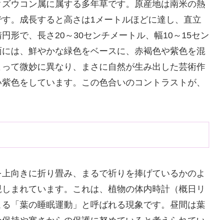
クズウコン属に属する多年草です。原産地は南米の熱
です。成長すると高さは1メートルほどに達し、直立
形で、長さ20～30センチメートル、幅10～15セン
面には、鮮やかな緑色をベースに、赤褐色や紫色を混
よって微妙に異なり、まさに自然が生み出した芸術作
い紫色をしています。この色合いのコントラストが、
を上向きに折り畳み、まるで祈りを捧げているかのよ
親しまれています。これは、植物の体内時計（概日リ
こる「葉の睡眠運動」と呼ばれる現象です。昼間は葉