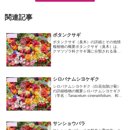
関連記事
ボタンクサギ
花情報
ボタンクサギ（臭木）の詳細とその他情
報植物の概要ボタンクサギ（臭木）は、
クマツヅラ科クサギ属に分類される落葉
低木です。その名の通り、葉や枝を傷つ
けると独特の強い臭いを放つことから
「クサギ」の名が付けられました。しか
し、その香りは嫌う人もいま...
シロバナムシヨケギク
花情報
シロバナムシヨケギク（白花虫除け菊）
の詳細植物の概要シロバナムシヨケギク
（学名：Tanacetum cinerariifolium、和
名：白花虫除け菊）は、キク科ヨモギギ
ク属（Tanacetum属）の多年草です。そ
の名の通り、花は白く、古く...
サンショウバラ
花情報