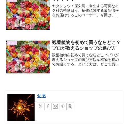
ヤクシソウ：屋久島に自生する可憐なキ
ク科の植物日々、植物に関する最新情報
をお届けするこのコーナー。今回は、そ
の可憐な姿と独特の生態で多くの人々を
魅了する、ヤクシソウ（Yakushisou）に
焦点を当てます。ヤクシソウは、その名
の通り屋久島に...
観葉植物を初めて買うならどこ？
花情報
プロが教えるショップの選び方
観葉植物を初めて買うならどこ？プロが
教えるショップの選び方観葉植物を初め
てお迎えする、という方は、どこで買う
のが一番良いのだろうかと迷うことも多
いのではないでしょうか。せっかくな
ら、元気で長持ちする、お気に入りの一
鉢を見つけたいですよね。こ...
せる