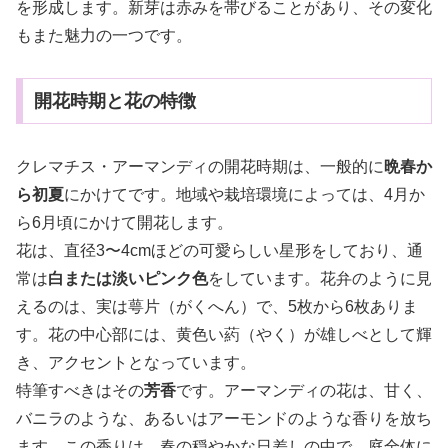
を形成します。新芽は赤みを帯びることがあり、その変化
もまた魅力の一つです。
開花時期と花の特徴
クレマチス・アーマンディの開花時期は、一般的に
晩春か
ら初夏
にかけてです。地域や栽培環境によっては、4月か
ら6月頃にかけて開花します。
花は、直径3〜4cmほどの可愛らしい星形をしており、通
常は
白または淡いピンク色
をしています。花弁のように見
えるのは、実は萼片（がくへん）で、5枚から6枚ありま
す。花の中心部には、黄色い葯（やく）が雄しべとして輝
き、アクセントとなっています。
特筆すべきはその
芳香
です。アーマンディの花は、甘く、
バニラのような、あるいはアーモンドのような香りを放ち
ます。この香りは、春の穏やかな日差しの中で、庭全体に