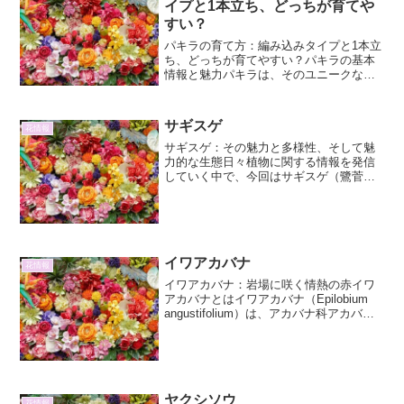
イプと1本立ち、どっちが育てや
すい？
パキラの育て方：編み込みタイプと1本立
ち、どっちが育てやすい？パキラの基本
情報と魅力パキラは、そのユニークな見
た目と育てやすさから、観葉植物として
非常に人気があります。原産地は中南米
の熱帯・亜熱帯地域で、現地では「発財
サギスゲ
花情報
樹」や「マネーツリー」...
サギスゲ：その魅力と多様性、そして魅
力的な生態日々植物に関する情報を発信
していく中で、今回はサギスゲ（鷺菅）
に焦点を当て、その詳細と魅力、そして
興味深い生態について、2000文字以上を
費やして掘り下げていきます。サギスゲ
は、その名が示す通り...
イワアカバナ
花情報
イワアカバナ：岩場に咲く情熱の赤イワ
アカバナとはイワアカバナ（Epilobium
angustifolium）は、アカバナ科アカバナ
属に分類される多年草です。その名前の
通り、岩場のような荒れた土地や日当た
りの良い場所を好んで生育します。鮮
や...
ヤクシソウ
花情報