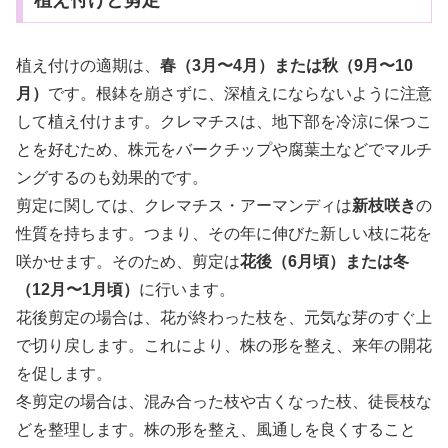
植え付けと剪定
植え付けの適期は、
春（3月〜4月）または秋（9月〜10
月）
です。根鉢を崩さずに、深植えにならないように注意
して植え付けます。クレマチスは、地下部を冷涼に保つこ
とを好むため、株元をバークチップや腐葉土などでマルチ
ングするのも効果的です。
剪定に関しては、クレマチス・アーマンディは
新枝咲き
の
性質を持ちます。つまり、その年に伸びた新しい枝に花を
咲かせます。そのため、剪定は
花後（6月頃）または冬
（12月〜1月頃）
に行います。
花後剪定の場合は、花が終わった枝を、元気な芽のすぐ上
で切り戻します。これにより、株の形を整え、来年の開花
を促します。
冬剪定の場合は、混み合った枝や古くなった枝、徒長枝な
どを整理します。株の形を整え、風通しを良くすること