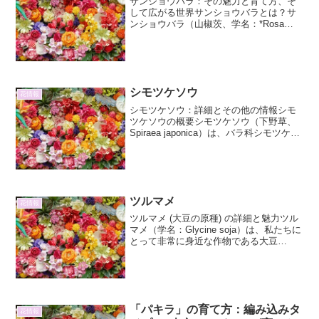
サンショウバラ：その魅力と育て方、そ
して広がる世界サンショウバラとは？サ
ンショウバラ（山椒茨、学名：*Rosa
sericea* var. *omeiensis*）は、バラ科バ
ラ属に分類される落葉低木です。その名
の通り、サンショウ（山椒）の...
シモツケソウ
花情報
シモツケソウ：詳細とその他の情報シモ
ツケソウの概要シモツケソウ（下野草、
Spiraea japonica）は、バラ科シモツケ属
の落葉低木です。日本各地の山野に自生
し、その美しい花姿から園芸品種として
も広く親しまれています。特に、初夏か
ら夏に...
ツルマメ
花情報
ツルマメ (大豆の原種) の詳細と魅力ツル
マメ（学名：Glycine soja）は、私たちに
とって非常に身近な作物である大豆
（Glycine max）の野生種であり、その原
種にあたります。その名の通り、つる性
の性質を持ち、広範囲に分布する生...
「パキラ」の育て方：編み込みタ
花情報