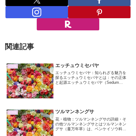
関連記事
エッチュウミセバヤ
花情報
エッチュウミセバヤ：知られざる魅力を
探るエッチュウミセバヤとは：その正体
と起源エッチュウミセバヤ（Sedum
kamtschaticum var. ellipticum）は、セダ
ム属に属する多肉植物の一種であり、そ
のユニークな形態と生育環境...
ツルマンネングサ
花情報
花・植物：ツルマンネングサの詳細・そ
の他ツルマンネングサとはツルマンネン
グサ（蔓万年草）は、ベンケイソウ科セ
ダム属の多肉植物です。その名の通り、