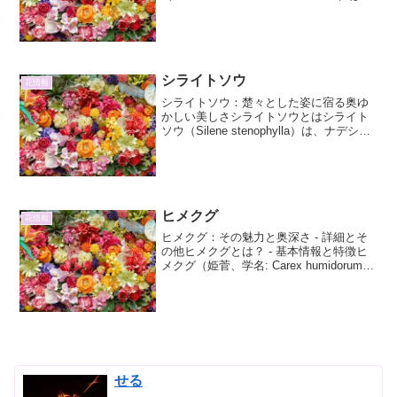
キク科ニガナ属に分類される多年草で
す。その名前の通り、山地の岩場や林道
脇などに自生し、たくましく生きる...
シライトソウ
花情報
シライトソウ：楚々とした姿に宿る奥ゆ
かしい美しさシライトソウとはシライト
ソウ（Silene stenophylla）は、ナデシコ
科シラトリソウ属に分類される多年草で
す。その名前が示す通り、繊細で白い花
を咲かせることから「白い糸のような
草」と...
ヒメクグ
花情報
ヒメクグ：その魅力と奥深さ - 詳細とそ
の他ヒメクグとは？ - 基本情報と特徴ヒ
メクグ（姫菅、学名: Carex humidorum）
は、カヤツリグサ科スゲ属に属する多年
草です。その名前の「ヒメ」は「小さ
い」を意味し、スゲ属の中でも比較的
小...
せる