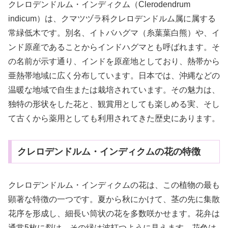
クレロデンドルム・インディクム（Clerodendrum
indicum）は、クマツヅラ科クレロデンドルム属に属する
常緑低木です。別名、イトバハグマ（糸葉葉白熊）や、イ
ンド原産であることからインドハグマとも呼ばれます。そ
の名前が示す通り、インドを原産地としており、熱帯から
亜熱帯地域に広く分布しています。日本では、沖縄などの
温暖な地域で自生または栽培されています。その魅力は、
独特の形状をした花と、観賞用としても楽しめる実、そし
て古くから薬用としても利用されてきた歴史にあります。
クレロデンドルム・インディクムの花の特徴
クレロデンドルム・インディクムの花は、この植物の最も
顕著な特徴の一つです。夏から秋にかけて、茎の先に集散
花序を形成し、細長い筒状の花を多数咲かせます。花弁は
通常5枚に裂け、その縁は波打つように見えます。花色は