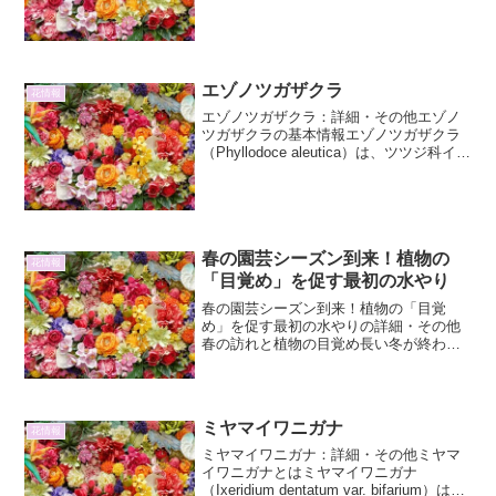
産地はメキシコ北部からアメリカ合衆国
にかけての乾燥地帯で、その名の通り、
開花期間が長く、春から秋にかけて長期
間にわたって花を楽しむこ...
エゾノツガザクラ
花情報
エゾノツガザクラ：詳細・その他エゾノ
ツガザクラの基本情報エゾノツガザクラ
（Phyllodoce aleutica）は、ツツジ科イワ
ハゼ属に分類される常緑低木です。その
名前の通り、北海道（蝦夷）の高山帯に
自生するツガザクラの仲間であり、特徴
的...
春の園芸シーズン到来！植物の
花情報
「目覚め」を促す最初の水やり
春の園芸シーズン到来！植物の「目覚
め」を促す最初の水やりの詳細・その他
春の訪れと植物の目覚め長い冬が終わ
り、暖かな日差しが降り注ぐようになる
と、私たちの心も自然と軽やかになりま
す。そして、庭やベランダに目を向けれ
ば、眠っていた植物たちが少し...
ミヤマイワニガナ
花情報
ミヤマイワニガナ：詳細・その他ミヤマ
イワニガナとはミヤマイワニガナ
（Ixeridium dentatum var. bifarium）は、