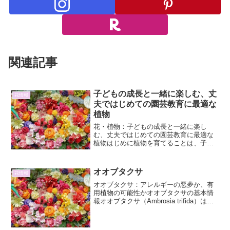
関連記事
子どもの成長と一緒に楽しむ、丈
花情報
夫ではじめての園芸教育に最適な
植物
花・植物：子どもの成長と一緒に楽し
む、丈夫ではじめての園芸教育に最適な
植物はじめに植物を育てることは、子ど
もの成長と並行して進む、かけがえのな
い体験です。自然の営みに触れ、命の尊
さを学ぶことは、子どもの知的好奇心を
オオブタクサ
花情報
刺激し、情緒豊かな育成に繋...
オオブタクサ：アレルギーの悪夢か、有
用植物の可能性かオオブタクサの基本情
報オオブタクサ（Ambrosia trifida）は、
キク科ブタクサ属の一年草です。北アメ
リカ原産で、日本には明治時代に侵入し
たと考えられており、現在では全国各地