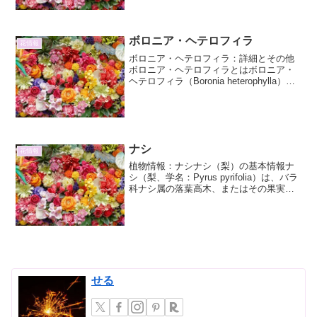
期が魅力で、園芸愛好家たちの間で人気
を集めています...
ボロニア・ヘテロフィラ
花情報
ボロニア・ヘテロフィラ：詳細とその他
ボロニア・ヘテロフィラとはボロニア・
ヘテロフィラ（Boronia heterophylla）
は、オーストラリア南西部原産のミカン
科ボロニア属に属する常緑低木です。そ
の特徴的な葉の形と、春から初夏にかけ
て咲...
ナシ
花情報
植物情報：ナシナシ（梨）の基本情報ナ
シ（梨、学名：Pyrus pyrifolia）は、バラ
科ナシ属の落葉高木、またはその果実の
ことです。日本で一般的に「梨」として
流通しているものの多くは、このPyrus
pyrifolia種、あるいはその交...
せる