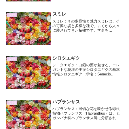
によって生じますが、園芸品種として
は、その独特の色彩や模様を...
スミレ
花情報
スミレ：その多様性と魅力スミレは、そ
の可憐な姿と多様な種で、古くから人々
に愛されてきた植物です。学名を
Viola（ビオラ）というこの属は、世界中
に約500種以上が存在すると言われていま
す。日本国内だけでも100種近くの原種や
その交配種が存在...
シロタエギク
花情報
シロタエギク：白銀の葉が魅せる、エレ
ガントな花壇の主役シロタエギクの基本
情報シロタエギク（学名：Senecio
cineraria、別名：ダスティーミラー、シ
ルバースノー）は、キク科セネシオ属に
属する一年草または多年草です。その最
大の特徴は...
ハブランサス
花情報
ハブランサス：可憐な花を咲かせる球根
植物ハブランサス（Habranthus）は、ヒ
ガンバナ科ハブランサス属に分類される
球根植物です。南米原産で、その特徴的
な形の花と、夏から秋にかけての開花時