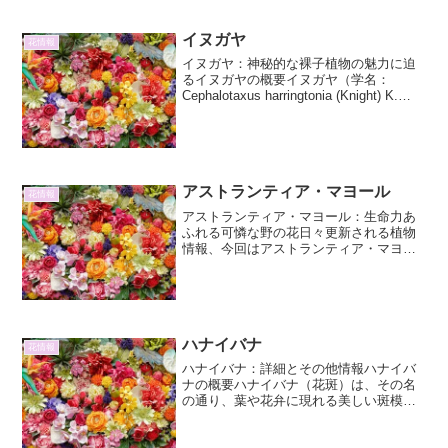
で広く...
イヌガヤ
花情報
イヌガヤ：神秘的な裸子植物の魅力に迫
るイヌガヤの概要イヌガヤ（学名：
Cephalotaxus harringtonia (Knight) K.
Koch）は、イヌガヤ科イヌガヤ属に分類
される常緑針葉樹です。日本、朝鮮半
島、中国などに分布し、...
アストランティア・マヨール
花情報
アストランティア・マヨール：生命力あ
ふれる可憐な野の花日々更新される植物
情報、今回はアストランティア・マヨー
ルに焦点を当てます。その繊細でありな
がらも力強い姿は、多くのガーデナーや
植物愛好家を魅了してやみません。本稿
では、アストランティア・...
ハナイバナ
花情報
ハナイバナ：詳細とその他情報ハナイバ
ナの概要ハナイバナ（花斑）は、その名
の通り、葉や花弁に現れる美しい斑模様
が特徴の植物です。この斑は、色素の欠
乏や過剰、あるいは病気など様々な要因