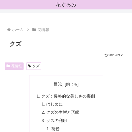
花ぐるみ
ホーム
花情報
クズ
2025.09.25
花情報
クズ
目次
クズ：侵略的な美しさの裏側
はじめに
クズの生態と形態
クズの利用
葛粉