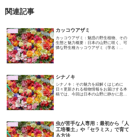
関連記事
カッコウアザミ
花情報
カッコウアザミ：魅惑の野生植物、その
生態と魅力概要：日本の山野に咲く、可
憐な野生種カッコウアザミ（学名：
Cirsium dipsaceum）は、キク科アザミ属
に属する二年草または多年草です。日本
では北海道から九州まで、比較的広い範
囲の山野に...
シナノキ
花情報
シナノキ：その魅力を紐解くはじめに
日々更新される植物情報をお届けする本
稿では、今回は日本の山野に静かに息づ
くシナノキ（科名：アオイ科、旧シナノ
キ科）に焦点を当てます。その特徴的な
樹形、優美な花、そして古くから人々の
暮らしと深く関わってきた歴...
虫が苦手な人専用：最初から「人
花情報
工培養土」や「セラミス」で育て
る方法