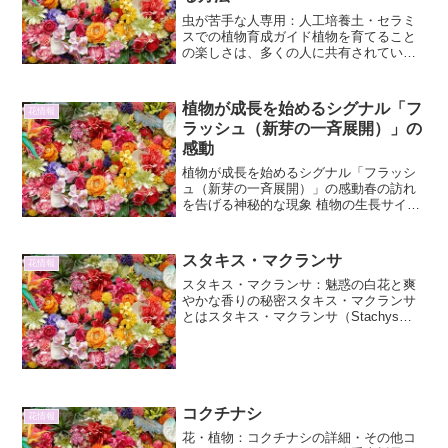
虫が苦手な人専用：人工培養土・セラミ
スでの植物育成ガイド植物を育てること
の楽しさは、多くの人に共有されていま
す。しかし、中には「虫が苦手」という
理由で、植物との生活を諦めている方も
いらっしゃるのではないでしょうか。本
植物が成長を始めるシグナル「フ
花情報
稿では、そんな皆様のため...
ラッシュ（新芽の一斉展開）」の
感動
植物が成長を始めるシグナル「フラッシ
ュ（新芽の一斉展開）」の感動春の訪れ
を告げる神秘的な現象 植物の生長サイク
ルにおいて、最もエキサイティングなイ
ベントの一つである「フラッシュ」、す
なわち新芽の一斉展開。 それは、冬の静
スタキス・マクランサ
花情報
寂を破り、大地が息吹...
スタキス・マクランサ：魅惑の白花と爽
やかな香りの秘密スタキス・マクランサ
とはスタキス・マクランサ（Stachys
macrantha）は、シソ科イヌハッカ属に分
類される多年草です。その名前にある
「マクランサ」は「大きな花」を意味
し、その名の...
コクチナシ
花情報
花・植物：コクチナシの詳細・その他コ