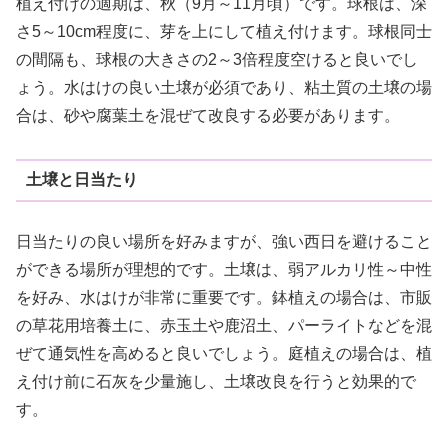
植え付けの適期は、秋（9月～11月頃）です。球根は、深
さ5～10cm程度に、芽を上にして植え付けます。球根同士
の間隔も、球根の大きさの2～3倍程度空けると良いでし
ょう。水はけの良い土壌が必須であり、粘土質の土壌の場
合は、砂や腐葉土を混ぜて改良する必要があります。
土壌と日当たり
日当たりの良い場所を好みますが、強い西日を避けること
ができる場所が理想的です。土壌は、弱アルカリ性～中性
を好み、水はけが非常に重要です。鉢植えの場合は、市販
の草花用培養土に、赤玉土や鹿沼土、パーライトなどを混
ぜて通気性を高めると良いでしょう。庭植えの場合は、植
え付け前に石灰を少量施し、土壌改良を行うと効果的で
す。