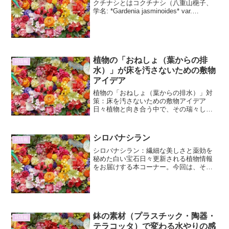
クチナシとはコクチナシ（八重山梔子、
学名: *Gardenia jasminoides* var.
*radicans*）は、アカネ科クチナシ属の植
物です。通常、私たちが「クチナシ」と
して認識している植物...
植物の「おねしょ（葉からの排
花情報
水）」が床を汚さないための敷物
アイデア
植物の「おねしょ（葉からの排水）」対
策：床を汚さないための敷物アイデア
日々植物と向き合う中で、その瑞々しさ
に癒される一方で、葉からの水分排出、
いわゆる「おねしょ」が床を汚してしま
うという悩みを抱える方もいらっしゃる
シロバナシラン
花情報
のではないでしょうか。特に...
シロバナシラン：繊細な美しさと薬効を
秘めた白い宝石日々更新される植物情報
をお届けする本コーナー。今回は、その
楚々とした姿と奥深い魅力で知られる
「シロバナシラン」に焦点を当てます。
シロバナシランの基本情報と分類シロバ
ナシラン（Cypriped...
鉢の素材（プラスチック・陶器・
花情報
テラコッタ）で変わる水やりの感