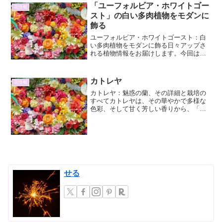
「ユーフォルビア・ホワイトゴー
花情報
スト」の白い多肉植物をモダンに
飾る
ユーフォルビア・ホワイトゴースト：白
い多肉植物をモダンに飾る日々アップさ
れる植物情報をお届けします。今回は、
そのユニークな姿と育てやすさから注目
を集める「ユーフォルビア・ホワイトゴ
ースト」に焦点を当て、その魅力とモダ
カトレヤ
花情報
ンな装飾方法について詳し...
カトレヤ：魅惑の蘭、その詳細と栽培の
すべてカトレヤは、その華やかで多様な
色彩、そして甘く芳しい香りから、「蘭
の女王」とも称される、世界中で愛され
ている洋蘭の代表格です。その美しさ
は、多くの人々を魅了し続けています。
本稿では、カトレヤの魅力に...
せる