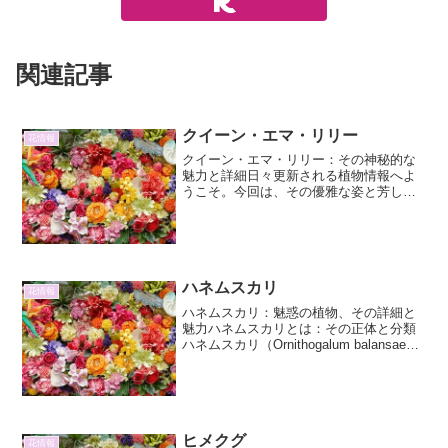
関連記事
クイーン・エマ・リリー
花情報
クイーン・エマ・リリー：その神秘的な
魅力と詳細日々更新される植物情報へよ
うこそ。今回は、その優雅な姿と芳しい
香りで人々を魅了する「クイーン・エ
マ・リリー」に焦点を当て、その詳細と
魅力について深く掘り下げていきます。
クイーン・エマ・リリーとは...
ハネムスカリ
花情報
ハネムスカリ：魅惑の植物、その詳細と
魅力ハネムスカリとは：その正体と分類
ハネムスカリ（Ornithogalum balansae）
は、ヒガンバナ科（旧ユリ科）オニユリ
属に分類される植物です。その特徴的な
花姿から、しばしば「鳥の尿」を意味す
る...
ヒメクグ
花情報