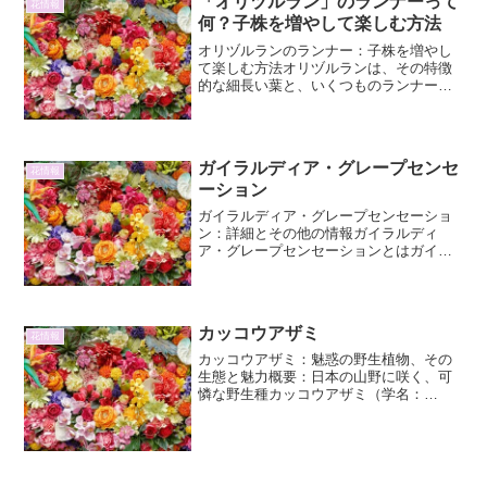
「オリヅルラン」のランナーって
花情報
何？子株を増やして楽しむ方法
オリヅルランのランナー：子株を増やし
て楽しむ方法オリヅルランは、その特徴
的な細長い葉と、いくつものランナー
（匍匐枝）を伸ばして増える性質から、
観葉植物として非常に人気があります。
特に、ランナーの先にできる子株は、オ
リヅルランの繁殖の鍵となり...
ガイラルディア・グレープセンセ
花情報
ーション
ガイラルディア・グレープセンセーショ
ン：詳細とその他の情報ガイラルディ
ア・グレープセンセーションとはガイラ
ルディア・グレープセンセーション
（Gaillardia aristata 'Grape Sensation'）
は、キク科ガイラルディア...
カッコウアザミ
花情報
カッコウアザミ：魅惑の野生植物、その
生態と魅力概要：日本の山野に咲く、可
憐な野生種カッコウアザミ（学名：
Cirsium dipsaceum）は、キク科アザミ属
に属する二年草または多年草です。日本
では北海道から九州まで、比較的広い範
囲の山野に...