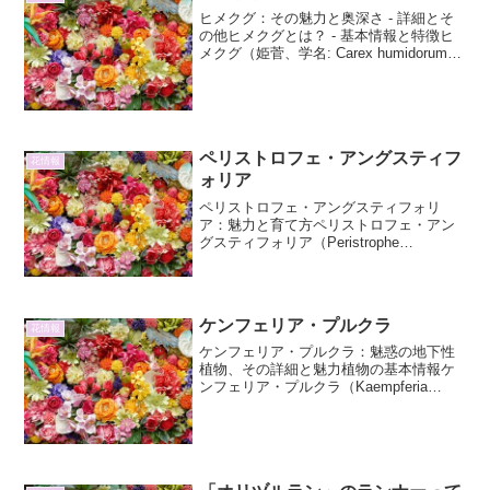
ヒメクグ：その魅力と奥深さ - 詳細とそ
の他ヒメクグとは？ - 基本情報と特徴ヒ
メクグ（姫菅、学名: Carex humidorum）
は、カヤツリグサ科スゲ属に属する多年
草です。その名前の「ヒメ」は「小さ
い」を意味し、スゲ属の中でも比較的
小...
ペリストロフェ・アングスティフ
花情報
ォリア
ペリストロフェ・アングスティフォリ
ア：魅力と育て方ペリストロフェ・アン
グスティフォリア（Peristrophe
angustifolia）は、キツネノマゴ科ペリス
トロフェ属に属する魅力的な植物です。
その学名であるPeristrophe an...
ケンフェリア・プルクラ
花情報
ケンフェリア・プルクラ：魅惑の地下性
植物、その詳細と魅力植物の基本情報ケ
ンフェリア・プルクラ（Kaempferia
pulchra）は、ショウガ科
（Zingiberaceae）に属する植物で、その
ユニークな生態と美しい姿から、愛好家
の間で注...