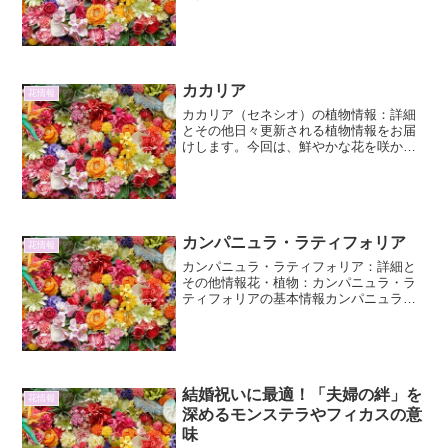
ツナギ属の多年草または一年草です。世
界中に広く分布しており、日本ではどこ
でも見かけることができる、非常に身近
な雑草の一つと...
カカリア
花情報
カカリア（セネシオ）の植物情報：詳細
とその他日々更新される植物情報をお届
けします。今回は、鮮やかな花を咲かせ
る「カカリア」（学名：Senecio）につい
て、その詳細と魅力、そして育てる上で
のポイントなどを詳しくご紹介します。
カカリアの基本情...
カンパニュラ・ラティフォリア
花情報
カンパニュラ・ラティフォリア：詳細と
その他情報花・植物：カンパニュラ・ラ
ティフォリアの基本情報カンパニュラ・
ラティフォリア（Campanula latifolia）
は、キキョウ科ホタルブクロ属に分類さ
れる多年草です。その名前の「ラティフ
ォリ...
結婚祝いに最適！「夫婦の絆」を
花情報
深めるモンステラやフィカスの意
味