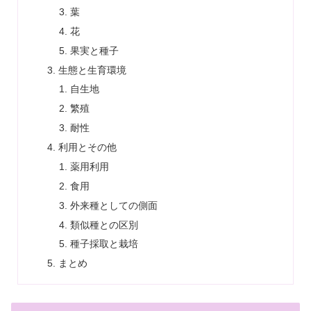
葉
花
果実と種子
生態と生育環境
自生地
繁殖
耐性
利用とその他
薬用利用
食用
外来種としての側面
類似種との区別
種子採取と栽培
まとめ