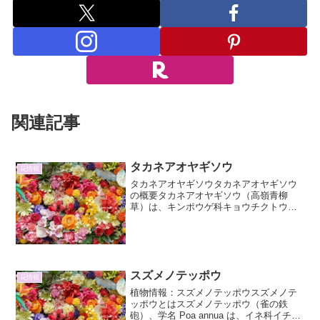
関連記事
タカネアオヤギソウ
花情報
タカネアオヤギソウタカネアオヤギソウ
の概要タカネアオヤギソウ（高嶺青柳
草）は、キンポウゲ科キョウチクトウ属
に分類される多年草です。その名前が示
す通り、標高の高い山岳地帯に自生して
おり、その清楚で可憐な姿から多くの植
物愛好家に親しまれています...
スズメノテッポウ
花情報
植物情報：スズメノテッポウスズメノテ
ッポウとはスズメノテッポウ（雀の鉄
砲）、学名 Poa annua は、イネ科イチゴ