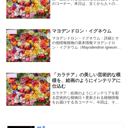
のコーナー。本日は、古くから人々の暮
らしに根ざし、その不思議な力で注目さ
れてきた植物、クサノオウに焦点を当て
てご紹介します。その特徴、生態、そし
て私たちの生活との関わり...
マヨデンドロン・イグネウム
花情報
マヨデンドロン・イグネウム：詳細とそ
の他情報植物の基本情報マヨデンドロ
ン・イグネウム（Mayodendron igneum）
は、ノウゴウサイカチ属に分類される植
物です。かつてはDelonix属に含められて
いましたが、近年、分子系統学の研究
に...
「カラテア」の美しい芸術的な模
花情報
様を、絵画のようにインテリアに
仕込む
カラテア：絵画のようにインテリアを彩
る芸術的な植物日々更新される植物情報
をお届けする当コーナー。今回は、その
葉の美しさから「生きた芸術品」とも称
されるカラテアに焦点を当てます。カラ
テアは、そのユニークで複雑な模様の葉
で、見る者を魅了し続けて...
せる