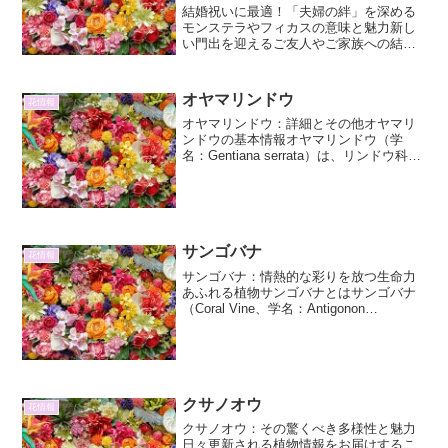
結婚祝いに最適！「夫婦の絆」を深める
モンステラやフィカスの意味と魅力新し
い門出を迎えるご友人やご家族への結婚
祝い。贈る相手の幸せを願う気持ちを形
にしたいけれど、何を贈れば喜ばれるか
迷ってしまいますよね。そんな時におす
オヤマリンドウ
花情報
すめしたいのが、観葉植物...
オヤマリンドウ：詳細とその他オヤマリ
ンドウの基本情報オヤマリンドウ（学
名：Gentiana serrata）は、リンドウ科リ
ンドウ属に分類される多年草です。その
名前の通り、山岳地帯の岩場や高山帯に
自生し、秋の訪れを告げる美しい青紫色
の花を咲...
サンゴバナ
花情報
サンゴバナ：情熱的な彩りを放つ生命力
あふれる植物サンゴバナとはサンゴバナ
（Coral Vine、学名：Antigonon
leptopus）は、タデ科サンゴバナ属のつ
る性多年草です。その名の通り、サンゴ
のような鮮やかな紅色の花を無数に咲か
せ...
クサノオウ
花情報
クサノオウ：その驚くべき多様性と魅力
日々更新される植物情報をお届けするこ