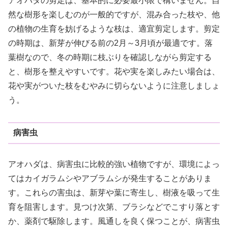
アオハダの剪定は、基本的に必要最小限で構いません。自
然な樹形を楽しむのが一般的ですが、混み合った枝や、他
の植物の生育を妨げるような枝は、適宜剪定します。剪定
の時期は、新芽が伸びる前の2月～3月頃が最適です。落
葉樹なので、冬の時期に枝ぶりを確認しながら剪定する
と、樹形を整えやすいです。花や実を楽しみたい場合は、
花や実がついた枝をむやみに切らないように注意しましょ
う。
病害虫
アオハダは、病害虫に比較的強い植物ですが、環境によっ
てはカイガラムシやアブラムシが発生することがありま
す。これらの害虫は、新芽や葉に寄生し、樹液を吸って生
育を阻害します。見つけ次第、ブラシなどでこすり落とす
か、薬剤で駆除します。風通しを良く保つことが、病害虫