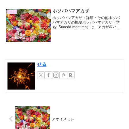
な葉の形状から「窓」とも称される穴が
魅力的なマドカズラに焦点を当て、その
ホソバハマアカザ
花情報
美しい窓をより一層際立た...
ホソバハマアカザ：詳細・その他ホソバ
ハマアカザの概要ホソバハマアカザ（学
名: Suaeda maritima）は、アカザ科ハマ
アカザ属に分類される一年草です。その
名の通り、葉が細長く、海岸の砂地や塩
湿地に生育する植物として知られていま
す。日...
せる
アオイスミレ