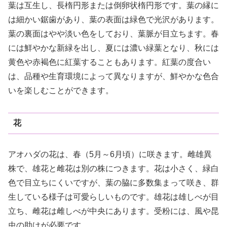
葉は互生し、長楕円形または倒卵状楕円形です。葉の縁に
は細かい鋸歯があり、葉の表面は緑色で光沢があります。
葉の裏面はやや淡い色をしており、葉脈が目立ちます。春
には鮮やかな新緑を出し、夏には濃い緑葉となり、秋には
黄色や赤褐色に紅葉することもあります。紅葉の度合い
は、品種や生育環境によって異なりますが、鮮やかな色合
いを楽しむことができます。
花
アオハダの花は、春（5月～6月頃）に咲きます。雌雄異
株で、雄花と雌花は別の株につきます。花は小さく、緑白
色で目立ちにくいですが、葉の脇に多数集まって咲き、群
生している様子は可愛らしいものです。雄花は雄しべが目
立ち、雌花は雌しべが中央にあります。受粉には、風や昆
虫の助けが必要です。