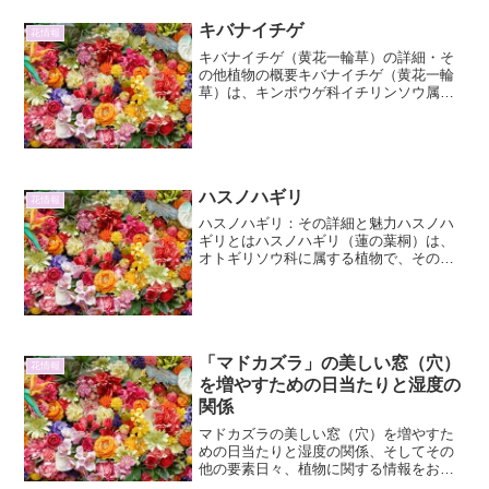
キバナイチゲ
花情報
キバナイチゲ（黄花一輪草）の詳細・そ
の他植物の概要キバナイチゲ（黄花一輪
草）は、キンポウゲ科イチリンソウ属に
分類される多年草です。その名の通り、
黄色い花を咲かせることが特徴で、一輪
草という名が示すように、通常は一本の
茎に一輪の花をつけます。...
ハスノハギリ
花情報
ハスノハギリ：その詳細と魅力ハスノハ
ギリとはハスノハギリ（蓮の葉桐）は、
オトギリソウ科に属する植物で、そのユ
ニークな葉の形と、夏に咲く美しい花が
特徴です。名前の由来は、その葉が蓮の
葉に似ていることから来ています。一般
的には庭木や公園樹として...
「マドカズラ」の美しい窓（穴）
花情報
を増やすための日当たりと湿度の
関係
マドカズラの美しい窓（穴）を増やすた
めの日当たりと湿度の関係、そしてその
他の要素日々、植物に関する情報をお届
けしております。今回は、そのユニーク