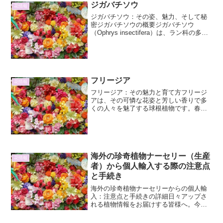
ジガバチソウ
花情報
ジガバチソウ：その姿、魅力、そして秘
密ジガバチソウの概要ジガバチソウ
（Ophrys insectifera）は、ラン科の多年
草であり、そのユニークな形態と生態で
植物愛好家を魅了しています。特に、そ
の花がジガバチ（Argogorytes my...
フリージア
花情報
フリージア：その魅力と育て方フリージ
アは、その可憐な花姿と芳しい香りで多
くの人々を魅了する球根植物です。春の
訪れを告げる花として、ガーデニング愛
好家はもちろん、切り花としても人気が
あります。ここでは、フリージアの詳
細、育て方、そしてその他の...
海外の珍奇植物ナーセリー（生産
花情報
者）から個人輸入する際の注意点
と手続き
海外の珍奇植物ナーセリーからの個人輸
入：注意点と手続きの詳細日々アップさ
れる植物情報をお届けする皆様へ。今回
は、海外の珍奇植物ナーセリーから直
接、希少な植物を個人輸入する際の注意