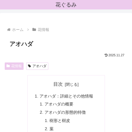
花ぐるみ
ホーム
花情報
アオハダ
2025.11.27
花情報
アオハダ
目次
アオハダ：詳細とその他情報
アオハダの概要
アオハダの形態的特徴
樹形と樹皮
葉