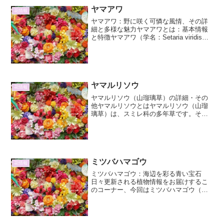
点と手続きの詳細について、詳しく解説
ヤマアワ
花情報
します。憧れの植物を自宅に...
ヤマアワ：野に咲く可憐な風情、その詳
細と多様な魅力ヤマアワとは：基本情報
と特徴ヤマアワ（学名：Setaria viridis）
は、イネ科エノコログサ属に分類される
一年草です。日本全国の野原、道端、畑
地、河川敷など、日当たりの良い場所に
広く自...
ヤマルリソウ
花情報
ヤマルリソウ（山瑠璃草）の詳細・その
他ヤマルリソウとはヤマルリソウ（山瑠
璃草）は、スミレ科の多年草です。その
名の通り、山地の林床や湿った岩場など
に自生し、特徴的な瑠璃色（るりいろ）
の花を咲かせます。名前の「瑠璃」は、
宝石のラピドライトに由来...
ミツバハマゴウ
花情報
ミツバハマゴウ：海辺を彩る青い宝石
日々更新される植物情報をお届けするこ
のコーナー、今回はミツバハマゴウ（三
葉浜栲）に焦点を当てます。その可憐な
青い花と、海辺という過酷な環境にも適
応したたくましさは、多くの人々を魅了
してきました。本稿では、ミ...