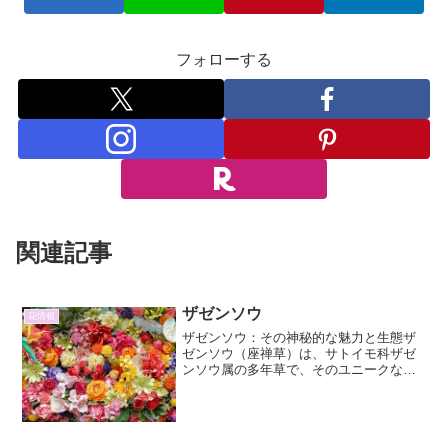
フォローする
関連記事
ザゼンソウ
花情報
ザゼンソウ：その神秘的な魅力と生態ザ
ゼンソウ（座禅草）は、サトイモ科ザゼ
ンソウ属の多年草で、そのユニークな形
態と生育環境から、古くから人々の関心
を集めてきました。特に、春の訪れを告
げるかのように、雪解け水が残る湿地帯
で、他の植物に先駆けて開...