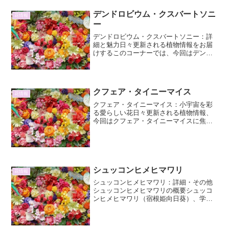
デンドロビウム・クスバートソニ
花情報
ー
デンドロビウム・クスバートソニー：詳
細と魅力日々更新される植物情報をお届
けするこのコーナーでは、今回はデンド
ロビウム・クスバートソニーに焦点を当
て、その詳細と魅力を深掘りしていきま
す。この原種デンドロビウムは、その独
特な花形と色彩、そして栽...
クフェア・タイニーマイス
花情報
クフェア・タイニーマイス：小宇宙を彩
る愛らしい花日々更新される植物情報、
今回はクフェア・タイニーマイスに焦点
を当て、その魅力と育て方について詳細
に解説します。この愛らしい植物は、そ
の名の通り、まるで小さな宝石のような
花を咲かせ、私たちの日常...
シュッコンヒメヒマワリ
花情報
シュッコンヒメヒマワリ：詳細・その他
シュッコンヒメヒマワリの概要シュッコ
ンヒメヒマワリ（宿根姫向日葵）、学名
Helianthus x multiflorusは、ヒマワリ属に
属する多年草です。その名の通り、一般
的なヒマワリ（Helianthu...