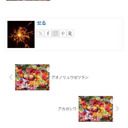
ど、...
せる
アオノリュウゼツラン
アカガシワ