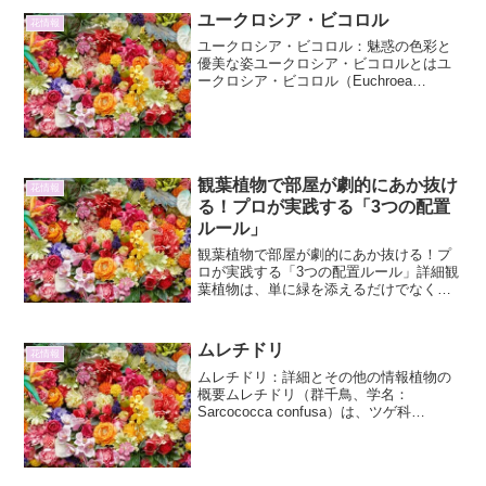
ユークロシア・ビコロル
花情報
ユークロシア・ビコロル：魅惑の色彩と
優美な姿ユークロシア・ビコロルとはユ
ークロシア・ビコロル（Euchroea
bicolore）は、その名の通り二色の鮮やか
な花弁を持つ、非常に魅力的な植物で
す。主に南米のアンデス山脈高地に自生
しており、そ...
観葉植物で部屋が劇的にあか抜け
花情報
る！プロが実践する「3つの配置
ルール」
観葉植物で部屋が劇的にあか抜ける！プ
ロが実践する「3つの配置ルール」詳細観
葉植物は、単に緑を添えるだけでなく、
空間の印象を大きく変える力を持ってい
ます。適切に配置された観葉植物は、部
屋を劇的にあか抜けさせ、洗練された空
ムレチドリ
花情報
間へと導きます。しかし...
ムレチドリ：詳細とその他の情報植物の
概要ムレチドリ（群千鳥、学名：
Sarcococca confusa）は、ツゲ科
（Buxaceae）の常緑低木です。その名前
は、多数の花が房状に集まって咲く様子
が、群がって飛ぶ千鳥のように見えるこ
とから名付...