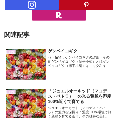
関連記事
ゲンペイコギク
花情報
花・植物：ゲンペイコギクの詳細・その
他ゲンペイコギク（源平小菊）とはゲン
ペイコギク（源平小菊）は、キク科キク
属に属する一年草または多年草の植物で
す。その名前は、花の色が源氏の白と平
氏の赤を思わせることから名付けられま
した。一般的に、花弁の外...
「ジュエルオーキッド（マコデ
花情報
ス・ペトラ）」の光る葉脈を湿度
100%近くで育てる
ジュエルオーキッド（マコデス・ペト
ラ）の魅力を深掘り：湿度100%環境で輝
く葉脈を育てる近年、その独特な美しさ