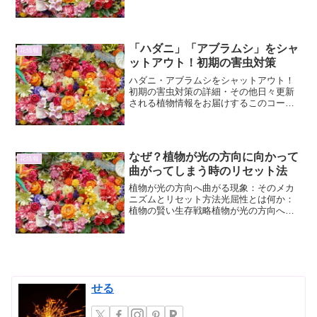
グに似ていますが、より大型であること
が特徴です。世界中の熱帯から亜熱帯
に...
「ハダニ」「アブラムシ」をシャ
花情報
ットアウト！初期の害虫対策
ハダニ・アブラムシをシャットアウト！
初期の害虫対策の詳細・その他日々更新
される植物情報をお届けするこのコーナ
ー。今回は、多くの植物愛好家を悩ませ
る「ハダニ」と「アブラムシ」の初期対
策に焦点を当て、その詳細と、さらなる
予防策について解説します...
なぜ？植物が光の方向に向かって
花情報
曲がってしまう時のリセット法
植物が光の方向へ曲がる現象：そのメカ
ニズムとリセット方法光屈性とは何か：
植物の賢い生存戦略植物が光の方向へと
曲がっていく現象は、光屈性と呼ばれ、
植物の生存にとって極めて重要なメカニ
ズムです。植物は、光合成を行うために
太陽光を必要とします。光...
せる