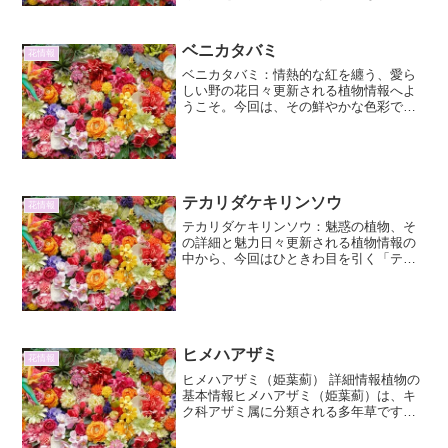
から愛好家を増やしているジュエルオー
キッド。中でも「マコデス・ペトラ」
は、まるで宝石のような光沢を放つ葉脈
ベニカタバミ
花情報
が最大の特徴です。この輝...
ベニカタバミ：情熱的な紅を纏う、愛ら
しい野の花日々更新される植物情報へよ
うこそ。今回は、その鮮やかな色彩で私
たちの心を惹きつけるベニカタバミに焦
点を当て、その詳細と魅力を余すところ
なくお伝えします。野原や道端でふと見
かけるその姿は、小さくと...
テカリダケキリンソウ
花情報
テカリダケキリンソウ：魅惑の植物、そ
の詳細と魅力日々更新される植物情報の
中から、今回はひときわ目を引く「テカ
リダケキリンソウ」に焦点を当て、その
詳細な情報と、私たちがこの植物に魅了
される理由を探求します。テカリダケキ
リンソウとは？：基本情報...
ヒメハアザミ
花情報
ヒメハアザミ（姫葉薊） 詳細情報植物の
基本情報ヒメハアザミ（姫葉薊）は、キ
ク科アザミ属に分類される多年草です。
その名前の通り、アザミの仲間でありな
がら、比較的コンパクトな姿をしている