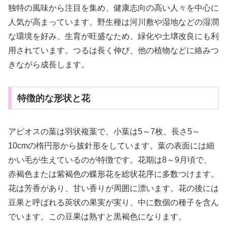
独特の風味から注目を集め、健康志向の高い人々を中心に
人気が高まっています。野生種は河川敷や湿地などの湿潤
な環境を好み、生育が旺盛なため、緑化や土壌改良にも利
用されています。つるは長く伸び、他の植物などに絡みつ
きながら成長します。
特徴的な形状と花
アピオスの葉は羽状複葉で、小葉は5～7枚、長さ5～
10cmの楕円形から披針形をしています。葉の表面には細
かい毛が生えているのが特徴です。花期は8～9月頃で、
赤褐色または紫褐色の蝶形花を総状花序に多数つけます。
花は芳香があり、甘い香りが周囲に漂います。花の後には
豆果と呼ばれる莢状の果実が実り、中に数個の種子を含ん
でいます。この豆果は熟すと黒褐色になります。