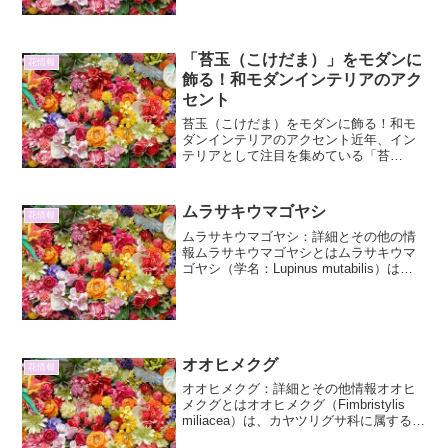
のが特徴です。学名は Cirsium pendulum
で...
「苔玉（こけだま）」をモダンに
花情報
飾る！和モダンインテリアのアク
セント
苔玉（こけだま）をモダンに飾る！和モ
ダンインテリアのアクセント近年、イン
テリアとして注目を集めている「苔
玉」。本来は日本の伝統的な園芸手法で
すが、そのユニークな造形と、緑の息吹
を感じさせる魅力から、現代の住空間に
ムラサキウマゴヤシ
花情報
もすんなりと溶け込み、和モダ...
ムラサキウマゴヤシ：詳細とその他の情
報ムラサキウマゴヤシとはムラサキウマ
ゴヤシ（学名：Lupinus mutabilis）は、
マメ科ルピナス属の植物です。南米アン
デス山脈の高地を原産とする一年草で、
その鮮やかな紫色の花と、食用としても
利用さ...
オオヒメクグ
花情報
オオヒメクグ：詳細とその他情報オオヒ
メクグとはオオヒメクグ（Fimbristylis
miliacea）は、カヤツリグサ科に属する多
年草です。その名前が示す通り、ヒメク