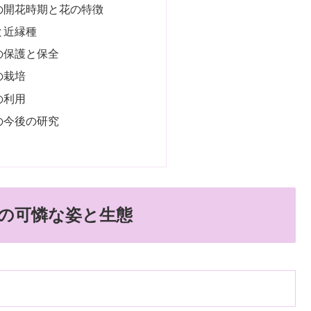
の開花時期と花の特徴
と近縁種
の保護と保全
の栽培
の利用
の今後の研究
の可憐な姿と生態