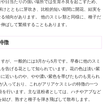
所や日当たりの強い場所では生育不良を起こすため、
解けとともに芽吹き、比較的短い期間に開花、結実を
る傾向があります。 他のスミレ類と同様に、種子だ
を伸ばして繁殖することもあります。
特徴
すが、一般的には3月から5月です。早春に他のスミ
れを告げる花として知られています。花の色は淡い紫
白に近いものや、やや濃い紫色を帯びたものも見られ
筋が入っており、これがアリアケスミレの特徴の一つ
粉を行います。主な送粉者としては、ハチやアブなど
を結び、熟すと種子を弾き飛ばして散布します。