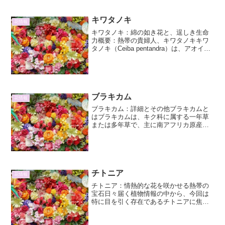
しています。このユニー...
キワタノキ
花情報
キワタノキ：綿の如き花と、逞しき生命
力概要：熱帯の貴婦人、キワタノキキワ
タノキ（Ceiba pentandra）は、アオイ科
キワタノキ属に属する高木です。熱帯ア
メリカ原産で、現在では熱帯および亜熱
帯地域広く分布しています。その名の通
り、綿状...
ブラキカム
花情報
ブラキカム：詳細とその他ブラキカムと
はブラキカムは、キク科に属する一年草
または多年草で、主に南アフリカ原産の
植物です。その名前は、ギリシャ語で
「短い種子」を意味する言葉に由来して
おり、その特徴的な種子にちなんでいま
す。ブラキカムは、その繊細...
チトニア
花情報
チトニア：情熱的な花を咲かせる熱帯の
宝石日々届く植物情報の中から、今回は
特に目を引く存在であるチトニアに焦点
を当ててご紹介します。チトニアは、そ
の鮮やかな花色と独特の草姿で、世界中