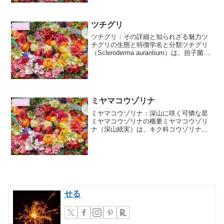
のガーデナーを魅了してやまない植物で
す。本稿では、チトニアの...
ツチグリ
花情報
ツチグリ：その詳細と知られざる魅力ツ
チグリの生態と特徴学名と分類ツチグリ
（Scleroderma aurantium）は、担子菌門
テングタケ綱ハラタケ目に属するキノコ
の一種です。この学名が示すように、
「Scleroderma」は「硬い皮膚」...
ミヤマコウゾリナ
花情報
ミヤマコウゾリナ：深山に咲く可憐な星
ミヤマコウゾリナの概要ミヤマコウゾリ
ナ（深山紙実）は、キク科コウゾリナ属
に分類される多年草です。その名前の通
り、主に山地の標高の高い場所に自生し
ており、その可憐な姿から多くの植物愛
好家を魅了しています。本...
せる