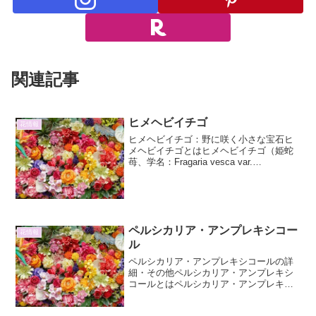
関連記事
ヒメヘビイチゴ
花情報
ヒメヘビイチゴ：野に咲く小さな宝石ヒ
メヘビイチゴとはヒメヘビイチゴ（姫蛇
苺、学名：Fragaria vesca var.
mandschurica）は、バラ科オランダイチ
ゴ属の多年草です。その名の通り、一般
的なヘビイチゴよりも小型で、野山や...
ペルシカリア・アンプレキシコー
花情報
ル
ペルシカリア・アンプレキシコールの詳
細・その他ペルシカリア・アンプレキシ
コールとはペルシカリア・アンプレキシ
コール（Persicaria amplexicaulis）は、
タデ科イヌタデ属に分類される宿根草で