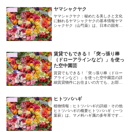
す。その特徴的な花穂と、比較的丈夫...
ヤマシャクヤク
花情報
ヤマシャクヤク：秘めたる美しさと文化
に触れるヤマシャクヤクの基本情報ヤマ
シャクヤク（山芍薬）は、日本の固有種
であり、その優美な姿と可憐な花から、
古くから人々に愛されてきた植物です。
漢字で「山芍薬」と書くことからもわか
るように、本来は山地に自...
賃貸でもできる！「突っ張り棒
花情報
（ドローアラインなど）」を使っ
た空中園芸
賃貸でもできる！「突っ張り棒（ドロー
アラインなど）」を使った空中園芸の詳
細賃貸物件にお住まいの方でも、お部屋
に緑を取り入れたい！そんな願いを叶え
るのが、突っ張り棒を活用した空中園芸
です。特別な工事も不要で、壁を傷つけ
ヒトツバハギ
花情報
る心配もないため、気軽に...
植物情報：ヒトツバハギの詳細・その他
ヒトツバハギの概要ヒトツバハギ（一つ
葉萩）は、マメ科ハギ属の多年草です。
その名前の通り、葉が一本の小葉からな
ることが最大の特徴で、他の多くのハギ
類が3枚以上の小葉を持つのとは一線を画