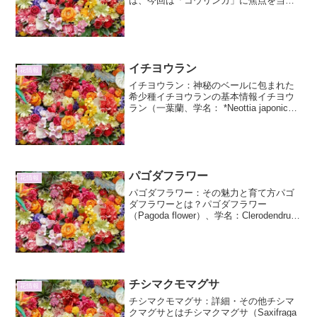
は、今回は「コウリンカ」に焦点を当
て、その詳細と魅力について深く掘り下
げていきます。コウリンカという名前
は、その特徴的な花姿に由来しており、
一度見たら忘れられないような印...
イチヨウラン
花情報
イチヨウラン：神秘のベールに包まれた
希少種イチヨウランの基本情報イチヨウ
ラン（一葉蘭、学名： *Neottia japonica*
）は、ラン科イチヨウラン属に分類され
る多年草です。その名の通り、通常は一
枚の葉のみをつけることが特徴で、こ
の...
パゴダフラワー
花情報
パゴダフラワー：その魅力と育て方パゴ
ダフラワーとは？パゴダフラワー
（Pagoda flower）、学名：Clerodendrum
fortunatum L. は、クマツヅラ科クレロデ
ンドルム属に属する常緑低木です。その
名の通り、先端に集まっ...
チシマクモマグサ
花情報
チシマクモマグサ：詳細・その他チシマ
クマグサとはチシマクマグサ（Saxifraga