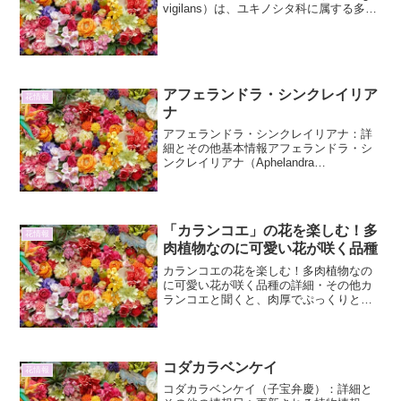
vigilans）は、ユキノシタ科に属する多年
草で、主に日本（北海道、特に知床半
島）、ロシア（千島列島）などの寒冷地
に自生しています。その名前の「チシ
マ」は...
アフェランドラ・シンクレイリア
花情報
ナ
アフェランドラ・シンクレイリアナ：詳
細とその他基本情報アフェランドラ・シ
ンクレイリアナ（Aphelandra
sinclairiana）は、キツネノマゴ科アフェ
ランドラ属に属する熱帯アメリカ原産の
植物です。その鮮やかな色彩とユニーク
な花姿か...
「カランコエ」の花を楽しむ！多
花情報
肉植物なのに可愛い花が咲く品種
カランコエの花を楽しむ！多肉植物なの
に可愛い花が咲く品種の詳細・その他カ
ランコエと聞くと、肉厚でぷっくりとし
た葉を持つ多肉植物を思い浮かべる方が
多いかもしれません。しかし、カランコ
エの魅力はそれだけではありません。種
類によっては、まるで宝石...
コダカラベンケイ
花情報
コダカラベンケイ（子宝弁慶）：詳細と