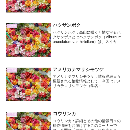
トウ科カリッサ属に分類される常緑低木
です。南アフリカ原産で、その名の通り
大きな花を咲かせることが特徴です。鮮
やかな緑色の...
ハクサンボク
花情報
ハクサンボク：高山に咲く可憐な宝石ハ
クサンボクとはハクサンボク（Viburnum
urceolatum var. hirtellum）は、スイカズ
ラ科ガマズミ属の落葉低木です。その名
前の通り、白山（はくさん）に多く自生
することからこの名がつ...
アメリカテマリシモツケ
花情報
アメリカテマリシモツケ：情報詳細日々
更新される植物情報として、今回はアメ
リカテマリシモツケ（学名：
Physocarpus opulifolius）に焦点を当て、
その詳細な情報、特徴、栽培方法、そし
てその他魅力について、2000文字以上を
目処...
コウリンカ
花情報
コウリンカ：詳細とその他の情報日々の
植物情報をお届けするこのコーナーで