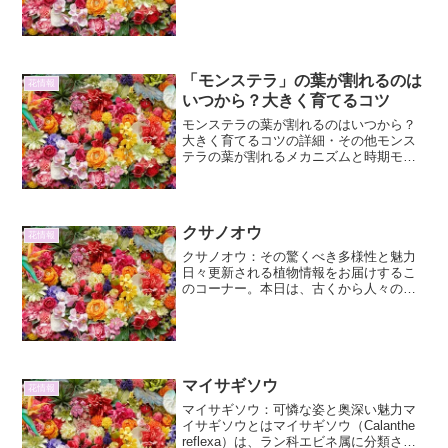
美しい色彩で、世界中の多肉植物愛好家
を魅了してやまない植物です。メキシコ
を中心に、南米にかけて広く分布してお
り、その種類は非常に豊富...
「モンステラ」の葉が割れるのは
花情報
いつから？大きく育てるコツ
モンステラの葉が割れるのはいつから？
大きく育てるコツの詳細・その他モンス
テラの葉が割れるメカニズムと時期モン
ステラの葉が割れる現象は、この植物の
最大の特徴とも言える魅力的な部分で
す。このユニークな形状は、単なる見た
目の美しさだけでなく、植物...
クサノオウ
花情報
クサノオウ：その驚くべき多様性と魅力
日々更新される植物情報をお届けするこ
のコーナー。本日は、古くから人々の暮
らしに根ざし、その不思議な力で注目さ
れてきた植物、クサノオウに焦点を当て
てご紹介します。その特徴、生態、そし
て私たちの生活との関わり...
マイサギソウ
花情報
マイサギソウ：可憐な姿と奥深い魅力マ
イサギソウとはマイサギソウ（Calanthe
reflexa）は、ラン科エビネ属に分類され