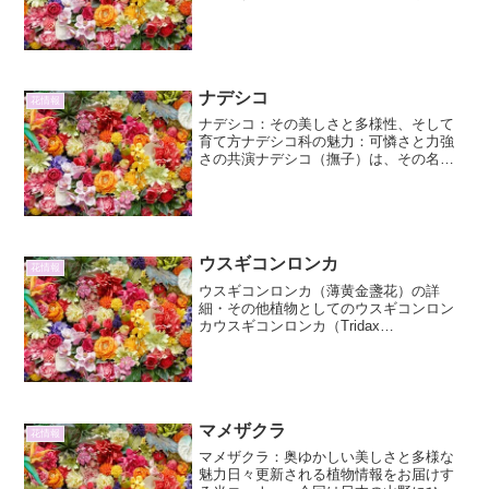
る多年草です。その名前は、白く縁取ら
れた淡いピンク色の花弁が、まるで白い
衣装をまとった舞妓さんのように見える
ことか...
ナデシコ
花情報
ナデシコ：その美しさと多様性、そして
育て方ナデシコ科の魅力：可憐さと力強
さの共演ナデシコ（撫子）は、その名前
の通り、撫でたくなるほど美しい花とし
て古くから日本人に愛されてきました。
学名をDianthus（ディアス）といい、ギ
リシャ語で「神の...
ウスギコンロンカ
花情報
ウスギコンロンカ（薄黄金盞花）の詳
細・その他植物としてのウスギコンロン
カウスギコンロンカ（Tridax
procumbens）は、キク科（Asteraceae）
に属する一年草または多年草です。原産
地は、中央アメリカや南アメリカの熱
帯・亜熱帯...
マメザクラ
花情報
マメザクラ：奥ゆかしい美しさと多様な
魅力日々更新される植物情報をお届けす