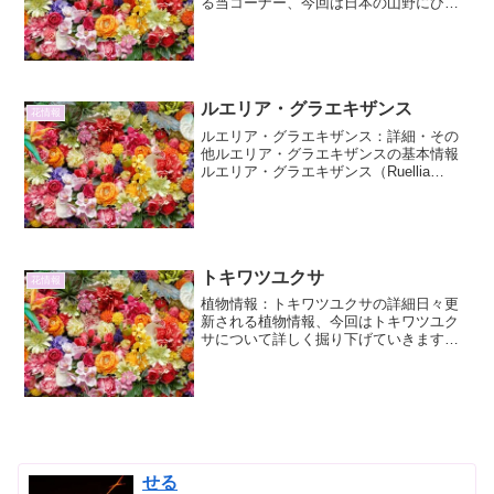
る当コーナー、今回は日本の山野にひっ
そりと咲く、奥ゆかしい美しさを湛える
マメザクラについて詳しくご紹介いたし
ます。その可憐な姿からは想像もつかな
いほど、多様な魅力を秘め...
ルエリア・グラエキザンス
花情報
ルエリア・グラエキザンス：詳細・その
他ルエリア・グラエキザンスの基本情報
ルエリア・グラエキザンス（Ruellia
graecizans）は、キツネノマゴ科ルエリ
ア属に属する植物です。その特徴的な花
姿と生育環境から、愛好家の間で密かに
人気を集...
トキワツユクサ
花情報
植物情報：トキワツユクサの詳細日々更
新される植物情報、今回はトキワツユク
サについて詳しく掘り下げていきます。
その特徴、生態、そして観賞用としての
魅力まで、2000文字を超える情報量でお
届けします。トキワツユクサとは分類と
基本情報トキワツユク...
せる