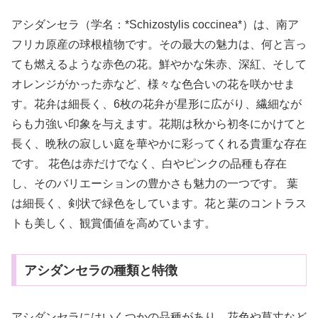
アシダンセラ（学名：*Schizostylis coccinea*）は、南ア
フリカ原産の球根植物です。その最大の魅力は、何と言っ
ても燃えるような赤色の花。鮮やかな朱赤、深紅、そして
オレンジがかった赤など、様々な色合いの花を咲かせま
す。花弁は細長く、6枚の花弁が星形に広がり、繊細なが
らも力強い印象を与えます。花期は秋から初冬にかけてと
長く、晩秋の寂しい庭を華やかに彩ってくれる貴重な存在
です。 花色は赤だけでなく、白やピンクの品種も存在
し、そのバリエーションの豊かさも魅力の一つです。 葉
は細長く、剣状で緑色をしています。花と葉のコントラス
トも美しく、観賞価値を高めています。
アシダンセラの種類と特徴
アシダンセラにはいくつかの品種があり、花色や草丈など