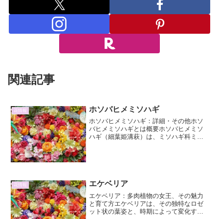
関連記事
ホソバヒメミソハギ
花情報
ホソバヒメミソハギ：詳細・その他ホソ
バヒメミソハギとは概要ホソバヒメミソ
ハギ（細葉姫溝萩）は、ミソハギ科ミソ
ハギ属に分類される植物です。その名前
が示す通り、葉が細長いのが特徴で、湿
った場所に自生しています。可憐な花を
咲かせることから、園芸植...
エケベリア
花情報
エケベリア：多肉植物の女王、その魅力
と育て方エケベリアは、その独特なロゼ
ット状の葉姿と、時期によって変化する