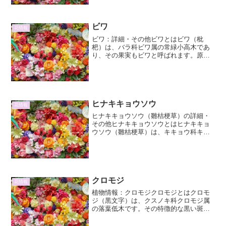
に属する常緑低木、リューカデンドロン
属の品種の一つです。その...
ビワ
花情報
ビワ：詳細・その他ビワとはビワ（枇
杷）は、バラ科ビワ属の常緑小高木であ
り、その果実もビワと呼ばれます。原産
地は中国南部とされ、古くから日本に伝
わり、広く栽培されています。初夏に収
穫される甘くジューシーな果実は、独特
の風味と食感で多くの人々に...
ヒナキキョウソウ
花情報
ヒナキキョウソウ（雛桔梗草）の詳細・
その他ヒナキキョウソウとはヒナキキョ
ウソウ（雛桔梗草）は、キキョウ科キキ
ョウ属に分類される一年草または越年草
です。その名の通り、小さな桔梗のよう
な可愛らしい花を咲かせることから「雛
桔梗」と名付けられました...
クロモジ
花情報
植物情報：クロモジクロモジとはクロモ
ジ（黒文字）は、クスノキ科クロモジ属
の落葉低木です。その特徴的な黒い斑点
模様のある緑色の枝から「黒文字」の名
前がついたと言われています。日本固有