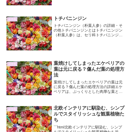
の植物であり、本州、四国、九州の山地
や丘陵地の林内に自生して...
トチバニンジン
花情報
トチバニンジン（朴葉人参）の詳細・そ
の他トチバニンジンとはトチバニンジン
（朴葉人参）は、セリ科トチバニンジン
属の多年草です。その特徴的な名前は、
葉の形が朴の葉に似ていること、そして
根が人参に似ていることから来ていま
す。主に日本の本州以南、朝...
葉焼けしてしまったエケベリアの
花情報
葉は元に戻る？傷んだ葉の処理方
法
葉焼けしてしまったエケベリアの葉は元
に戻る？傷んだ葉の処理方法の詳細エケ
ベリアは、ぷっくりとした肉厚な葉と、
バラのような美しいロゼット状の姿が魅
力的な多肉植物です。しかし、その可愛
らしい姿ゆえに、ついつい日光に当てす
北欧インテリアに馴染む、シンプ
花情報
ぎたり、強い日差しにさら...
ルでスタイリッシュな観葉植物た
ち
```html北欧インテリアに馴染む、シンプ
ルでスタイリッシュな観葉植物たち近