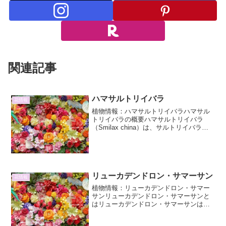
関連記事
ハマサルトリイバラ
花情報
植物情報：ハマサルトリイバラハマサル
トリイバラの概要ハマサルトリイバラ
（Smilax china）は、サルトリイバラ科
サルトリイバラ属に分類される、常緑の
つる性木本植物です。その独特な形状
と、山野に自生する姿から、古くから
人々に親しまれてき...
リューカデンドロン・サマーサン
花情報
植物情報：リューカデンドロン・サマー
サンリューカデンドロン・サマーサンと
はリューカデンドロン・サマーサンは、
南アフリカ原産のアイスプラント科（あ
るいはヤマモガシ科とする分類もある）