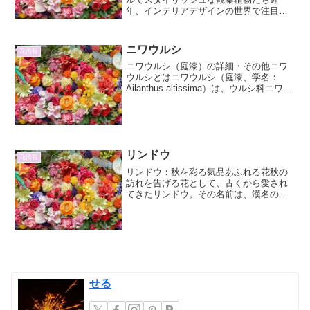
年、インテリアデザインの世界で注目を
集めている「北欧インテリア」。その特
徴は、シンプルでありながらも温かみが
あり、機能的で洗練されたデザインにあ
ニワウルシ
花情報
ります。そんな北欧...
ニワウルシ（庭漆）の詳細・その他ニワ
ウルシとはニワウルシ（庭漆、学名：
Ailanthus altissima）は、ウルシ科ニワウ
ルシ属の落葉高木です。別名、神樹（し
んじゅ）、七 pokok（ななつぼく）、唐
木（とうぼく）、偽漆（ぎしつ）など...
リンドウ
花情報
リンドウ：秋を彩る気品あふれる花秋の
訪れを告げる花として、古くから愛され
てきたリンドウ。その名前は、漢名の
「竜胆」に由来し、古来より薬草として
利用されてきた歴史を持ちます。今回
は、そんなリンドウの魅力について、そ
の特徴、種類、栽培方法、そし...
せる