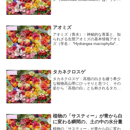
ガンゼキラン属に分類される腐生植物で
す。腐生植物とは、光合成を行わず、菌
類と共生して栄養を得る植物のことで
す。そ...
アオミズ
花情報
アオミズ（青水）：神秘的な青葉と、知
られざる生態アオミズの基本情報アオミ
ズ（学名： *Hydrangea macrophylla*
'Aomizu'）は、ユキノシタ科アジサイ属の
落葉低木です。一般的にアジサイの一種
として認識されていますが、...
タカネクロスゲ
花情報
タカネクロスゲ：高嶺の白さを纏う希少
な植物高山帯にひっそりと息づく、その
姿から「高嶺の白」とも称されるタカネ
クロスゲ。この植物は、その名前が示す
通り、標高の高い山岳地帯に生育する多
年草です。厳しい環境下でもその可憐な
姿を保つタカネクロスゲは...
植物の「サスティー」が青から白
花情報
に変わる瞬間の、土の中の水分量
植物の「サスティー」が青から白に変わ