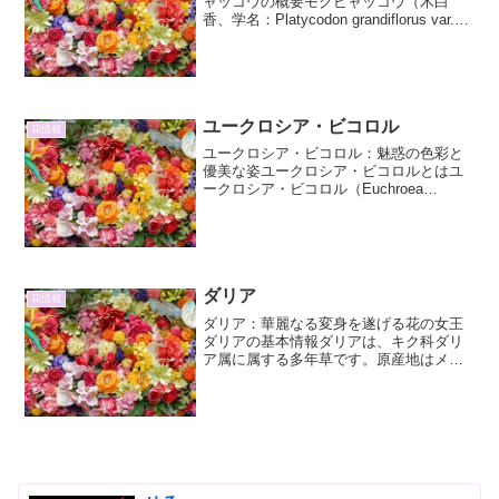
ャッコウの概要モクビャッコウ（木白
香、学名：Platycodon grandiflorus var.
glabrus）は、キキョウ科キキョウ属の耐
寒性多年草です。本来はヤマハギ（山
萩）に似た姿の野草として...
ユークロシア・ビコロル
花情報
ユークロシア・ビコロル：魅惑の色彩と
優美な姿ユークロシア・ビコロルとはユ
ークロシア・ビコロル（Euchroea
bicolore）は、その名の通り二色の鮮やか
な花弁を持つ、非常に魅力的な植物で
す。主に南米のアンデス山脈高地に自生
しており、そ...
ダリア
花情報
ダリア：華麗なる変身を遂げる花の女王
ダリアの基本情報ダリアは、キク科ダリ
ア属に属する多年草です。原産地はメキ
シコおよび中央アメリカで、その鮮やか
な花色と多様な花形から、「花の女王」
とも称されます。夏から秋にかけて、
様々な色彩と大きさの花を咲...