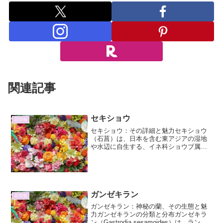
関連記事
セキショウ
花情報
セキショウ：その詳細と魅力セキショウ
（石菖）は、日本を含む東アジアの湿地
や水辺に自生する、イネ科ショウブ属の
多年草です。その特徴的な葉の形と、控
えめながらも趣のある姿から、古くから
日本庭園や水景に用いられてきました。
今回は、セキショウの詳細...
ガンゼキラン
花情報
ガンゼキラン：神秘の蘭、その生態と魅
力ガンゼキランの分類と分布ガンゼキラ
ン（Gastrodia sesamoides）は、ラン科