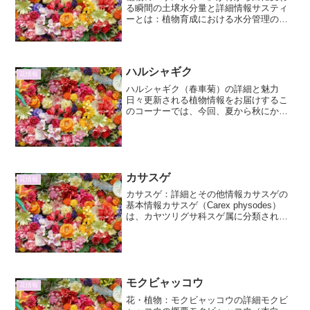
る瞬間の土壌水分量と詳細情報サスティ
ーとは：植物育成における水分管理の革
新 植物の育成において、適切な水分管理
は成長を左右する最も重要な要素の一つ
です。しかし、多くの愛好家が直面する
課題は、「いつ、どれく...
ハルシャギク
花情報
ハルシャギク（春車菊）の詳細と魅力
日々更新される植物情報をお届けするこ
のコーナーでは、今回、夏から秋にかけ
て可憐な花を咲かせるハルシャギクに焦
点を当てます。その詳細な情報と、私た
ちの生活に彩りを与えてくれる魅力を、
たっぷりとご紹介いたします...
カサスゲ
花情報
カサスゲ：詳細とその他情報カサスゲの
基本情報カサスゲ（Carex physodes）
は、カヤツリグサ科スゲ属に分類される
多年草です。その名前は、果実（胞果）
が笠（かさ）のような形をしていること
に由来しており、ユニークな特徴を持っ
ています。主...
モクビャッコウ
花情報
花・植物：モクビャッコウの詳細モクビ