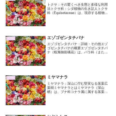
れ以上に美しく育てるには...
トクサ：その驚くべき生態と多様な利用
法トクサ科：シダ植物の生き証人トクサ
科（Equisetaceae）は、現存する植物界
において非常に古い歴史を持つシダ植物
の一門です。その起源は古生代デボン紀
にまで遡り、かつては巨大な森林を形成
していた時代...
エゾゴゼンタチバナ
花情報
エゾゴゼンタチバナ：詳細・その他エゾ
ゴゼンタチバナの概要エゾゴゼンタチバ
ナ（蝦夷御前橘花）は、バラ科（または
ユキノシタ科とされることもある）に属
する、比較的小型の常緑低木です。その
名前の「エゾ」は北海道、「ゴゼン」は
かつて女性の化粧料として...
ミヤマナラ
花情報
ミヤマナラ：深山に佇む堅実なる落葉広
葉樹ミヤマナラとはミヤマナラ（深山
楢）は、ブナ科コナラ属に属する落葉広
葉樹です。その名の通り、主に山地の標
高の高い地域、特に深山に自生すること
からこの名がつきました。日本の固有種
ではなく、朝鮮半島や中国東...