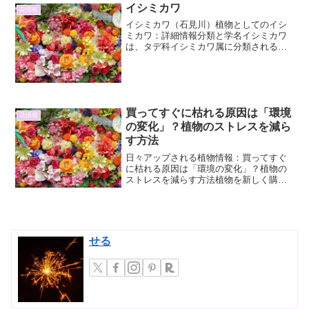
イシミカワ
花情報
イシミカワ（石見川）植物としてのイシ
ミカワ：詳細情報分類と学名イシミカワ
は、タデ科イシミカワ属に分類される一
年草です。学名はPersicaria senticosaと
なります。イシミカワ属には、その他に
も多くの近縁種が存在し、それぞれが独
自...
買ってすぐに枯れる原因は「環境
花情報
の変化」？植物のストレスを減ら
す方法
日々アップされる植物情報：買ってすぐ
に枯れる原因は「環境の変化」？植物の
ストレスを減らす方法植物を新しく購入
したのに、あっという間に枯れてしま
う。そんな経験はありませんか？せっか
くお迎えしたのに、すぐに元気がなくな
ってしまうと、悲しい気持ち...
せる