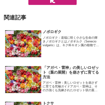
関連記事
ノボロギク
花情報
ノボロギク：道端に咲く小さな生命の輝
きノボロギクとはノボギルク（Senecio
vulgaris）は、キク科キオン属の植物で、
一般的に「野襤褸菊」と表記されます。
その名の通り、道端や畑の畦道、空き地
など、人の手が加わった場所や荒れた土
地にた...
「アガベ・雷神」の美しいロゼッ
花情報
ト（葉の展開）を崩さずに育てる
方法
アガベ・雷神：美しいロゼットを崩さず
に育てる究極ガイドアガベ・雷神は、そ
の力強くも洗練されたロゼット状の葉の
展開が魅力的な多肉植物です。まるで自
然が作り出した彫刻のようなその姿を、
購入時の美しさそのままに、あるいはそ
トクサ
花情報