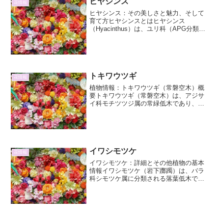
ヒヤシンス
花情報
ヒヤシンス：その美しさと魅力、そして
育て方ヒヤシンスとはヒヤシンス
（Hyacinthus）は、ユリ科（APG分類体
系ではキジカクシ科）の球根植物です。
その芳醇な香りと鮮やかな花色で、春の
訪れを告げる代表的な花として古くから
世界中で愛されてい...
トキワウツギ
花情報
植物情報：トキワウツギ（常磐空木）概
要トキワウツギ（常磐空木）は、アジサ
イ科モチツツジ属の常緑低木であり、そ
の名の通り年中葉を落とさないことから
「常磐」の名を冠しています。本州の太
平洋岸に分布し、特に乾燥した岩場や尾
根筋といった生育環境を選...
イワシモツケ
花情報
イワシモツケ：詳細とその他植物の基本
情報イワシモツケ（岩下躑躅）は、バラ
科シモツケ属に分類される落葉低木で
す。学名は Spiraea betulifolia といい、そ
の特徴的な葉の形から「シラカンバ（白
樺）のような葉を持つシモツケ」とい
う...