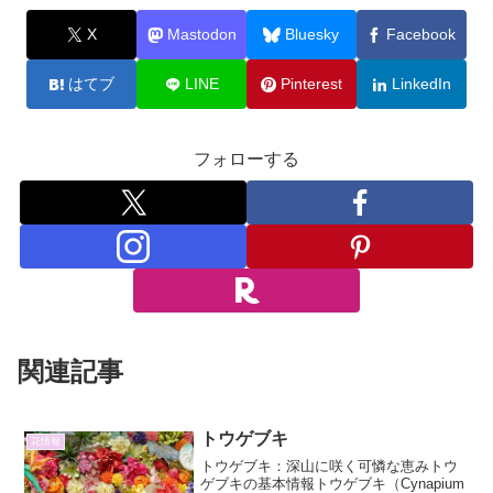
X
Mastodon
Bluesky
Facebook
はてブ
LINE
Pinterest
LinkedIn
フォローする
関連記事
トウゲブキ
花情報
トウゲブキ：深山に咲く可憐な恵みトウ
ゲブキの基本情報トウゲブキ（Cynapium