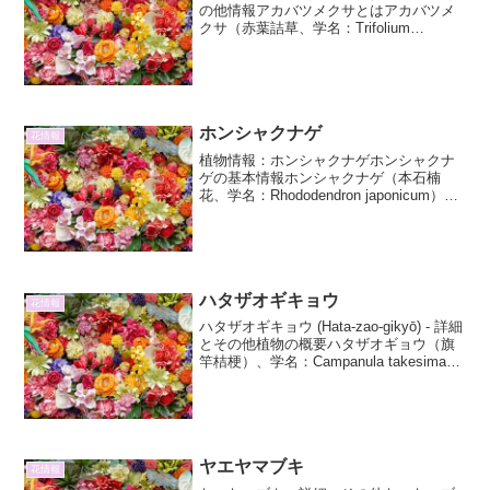
の他情報アカバツメクサとはアカバツメ
クサ（赤葉詰草、学名：Trifolium
incarnatum）は、マメ科シャジクソウ属
（クローバー属）の植物です。一般的に
「クローバー」として知られるシロツメ
クサやア...
ホンシャクナゲ
花情報
植物情報：ホンシャクナゲホンシャクナ
ゲの基本情報ホンシャクナゲ（本石楠
花、学名：Rhododendron japonicum）
は、ツツジ科シャクナゲ属の落葉低木で
す。日本固有種であり、主に本州、四
国、九州の山地に自生しています。その
美しい花...
ハタザオギキョウ
花情報
ハタザオギキョウ (Hata-zao-gikyō) - 詳細
とその他植物の概要ハタザオギョウ（旗
竿桔梗）、学名：Campanula takesimana
は、キキョウ科ホタルブクロ属の耐寒性
多年草です。そのユニークな名前は、細
長い花茎を旗竿...
ヤエヤマブキ
花情報