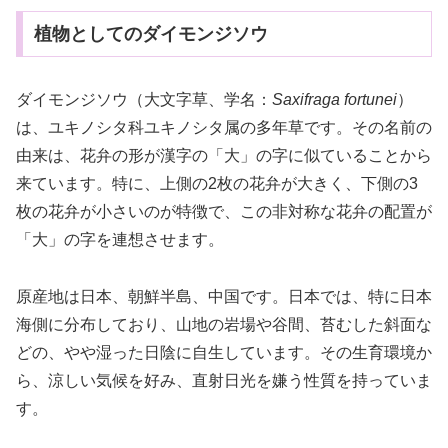
植物としてのダイモンジソウ
ダイモンジソウ（大文字草、学名：
Saxifraga fortunei
）
は、ユキノシタ科ユキノシタ属の多年草です。その名前の
由来は、花弁の形が漢字の「大」の字に似ていることから
来ています。特に、上側の2枚の花弁が大きく、下側の3
枚の花弁が小さいのが特徴で、この非対称な花弁の配置が
「大」の字を連想させます。
原産地は日本、朝鮮半島、中国です。日本では、特に日本
海側に分布しており、山地の岩場や谷間、苔むした斜面な
どの、やや湿った日陰に自生しています。その生育環境か
ら、涼しい気候を好み、直射日光を嫌う性質を持っていま
す。