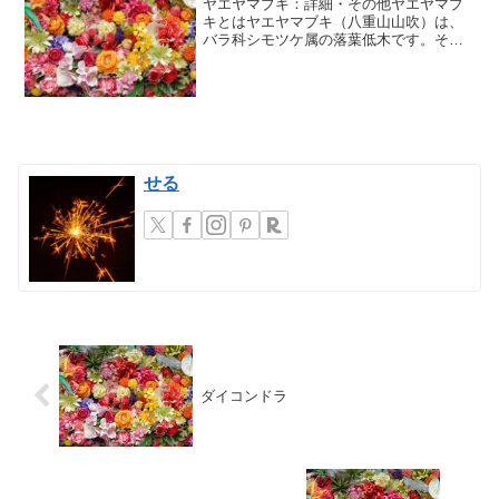
ヤエヤマブキ：詳細・その他ヤエヤマブ
キとはヤエヤマブキ（八重山山吹）は、
バラ科シモツケ属の落葉低木です。その
名の通り、日本南西諸島の石垣島、西表
島、沖縄本島などの八重山群島を中心に
自生しています。一般的に「ヤマブキ」
というと、一重咲きの黄色...
せる
ダイコンドラ