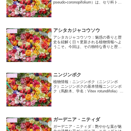
pseudo-coronopifolium）は、セリ科トウ
ゲブキ属に分類される多年草です。その
名前の由来は、山地の峠付近に自生する
ことが多いことから「峠蕗」と...
アシタカジャコウソウ
花情報
アシタカジャコウソウ：魅惑の香りと歴
史を紐解く日々更新される植物情報へよ
うこそ。今回は、その独特な香りと歴史
的背景から多くの人々を魅了する「アシ
タカジャコウソウ」に焦点を当て、その
詳細とその他情報について深く掘り下げ
ていきます。この植物は、...
ニンジンボク
花情報
植物情報：ニンジンボク（ニンジンボ
ク）ニンジンボクの基本情報ニンジンボ
ク（馬酔木、学名：Vitex rotundifolia）
は、クマツヅラ科（シソ科に分類される
こともある）に属する常緑低木です。和
名を「ハマゴウ」ともいい、海岸の砂地
や崖な...
ガーデニア・ニティダ
花情報
ガーデニア・ニティダ：艶やかな葉が魅