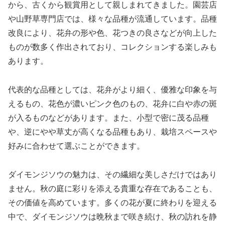
から、古くから観賞用として親しまれてきました。園芸店
や山野草専門店では、様々な品種が流通しています。品種
改良により、花弁の形や色、花つきの良さなどが向上した
ものが数多く作出されており、コレクションする楽しみも
あります。
代表的な品種としては、花弁がより細く、優雅な印象を与
えるもの、花色が濃いピンク色のもの、花弁に白や赤の斑
が入るものなどがあります。また、小型で密に茂る品種
や、逆にやや草丈が高くなる品種もあり、栽培スペースや
好みに合わせて選ぶことができます。
ダイモンジソウの魅力は、その繊細な美しさだけではあり
ません。秋の庭に彩りを添える貴重な存在であることも、
その価値を高めています。多くの花が夏に終わりを迎える
中で、ダイモンジソウは晩秋まで咲き続け、秋の訪れを静