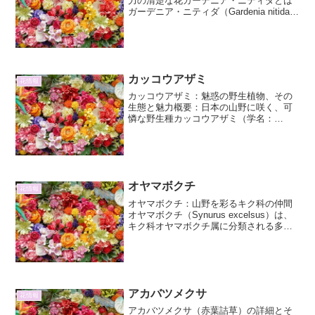
力の清楚な花ガーデニア・ニティダとは
ガーデニア・ニティダ（Gardenia nitida）
は、アカネ科ゲッカコウ属に分類される
常緑低木です。その特徴的な名前「ニテ
ィダ」は、ラテン語で「光沢のある」
「輝く」...
カッコウアザミ
花情報
カッコウアザミ：魅惑の野生植物、その
生態と魅力概要：日本の山野に咲く、可
憐な野生種カッコウアザミ（学名：
Cirsium dipsaceum）は、キク科アザミ属
に属する二年草または多年草です。日本
では北海道から九州まで、比較的広い範
囲の山野に...
オヤマボクチ
花情報
オヤマボクチ：山野を彩るキク科の仲間
オヤマボクチ（Synurus excelsus）は、
キク科オヤマボクチ属に分類される多年
草です。その名前の由来は、「山に生え
る、葉がごぼうに似た植物」という意味
から来ており、その姿かたちからも納得
のいく表...
アカバツメクサ
花情報
アカバツメクサ（赤葉詰草）の詳細とそ