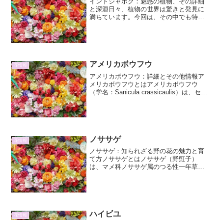
インドジャボク：魅惑の植物、その詳細
と深淵日々、植物の世界は驚きと発見に
満ちています。今回は、その中でも特に
興味深い「インドジャボク」に焦点を当
て、その詳細と、知られざる側面を 2000
文字 以上にわたって紐解いていきます。
インドジャボクと...
アメリカボウフウ
花情報
アメリカボウフウ：詳細とその他情報ア
メリカボウフウとはアメリカボウフウ
（学名：Sanicula crassicaulis）は、セリ
科ボウフウ属に分類される多年草です。
北米原産で、特にアメリカ合衆国西部を
中心に分布しています。日本には、外来
種...
ノササゲ
花情報
ノササゲ：知られざる野の花の魅力と育
て方ノササゲとはノササゲ（野豇子）
は、マメ科ノササゲ属のつる性一年草で
す。その名前の通り、普段私たちが目に
する機会は少ないかもしれませんが、野
山や道端などでひっそりと自生してお
り、独特の可愛らしさを持って...
ハイビユ
花情報