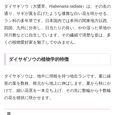
ダイサギソウ（大鷺草、
Habenaria radiata
）は、その名の
通り、サギが翼を広げたような優雅な白い花を咲かせる、
ラン科の多年草です。日本国内では本州の関東地方以西、
四国、九州に分布し、日当たりの良い、やや湿った草地や
河川敷などに自生しています。その繊細で清楚な姿は、多
くの植物愛好家を魅了してやみません。
ダイサギソウの植物学的特徴
ダイサギソウは、地中に球根を持つ地生ランです。夏に線
形の葉を数枚、根元から地上に伸ばします。夏から秋にか
けて、細い花茎を一本立ち上げ、その先に数輪から十数輪
の花を穂状に咲かせます。
花