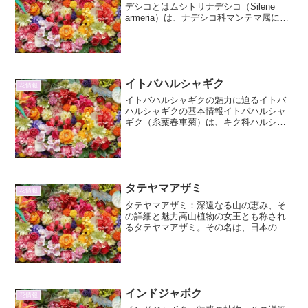
デシコとはムシトリナデシコ（Silene
armeria）は、ナデシコ科マンテマ属に属
する一年草または二年草です。その名の
通り、茎や葉に粘液を分泌し、小さな昆
虫を捕らえる性質を持つことからこの名
前がつきま...
イトバハルシャギク
花情報
イトバハルシャギクの魅力に迫るイトバ
ハルシャギクの基本情報イトバハルシャ
ギク（糸葉春車菊）は、キク科ハルシャ
ギク属の一年草です。学名は*Coreopsis
verticillata*。その名の通り、糸のように
細い葉が特徴的で、繊細な印象を与...
タテヤマアザミ
花情報
タテヤマアザミ：深遠なる山の恵み、そ
の詳細と魅力高山植物の女王とも称され
るタテヤマアザミ。その名は、日本の名
峰、立山に由来し、厳しい環境下で凛と
して咲く姿は、多くの人々を魅了してや
みません。本稿では、タテヤマアザミの
生態、特徴、そしてその魅...
インドジャボク
花情報