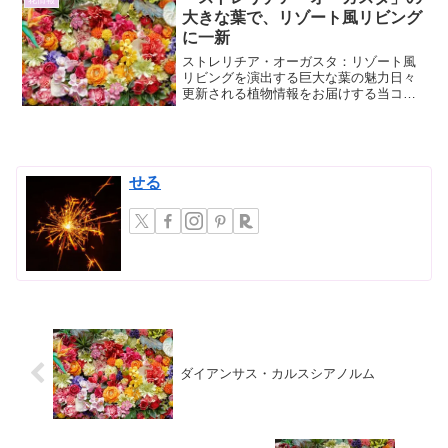
大きな葉で、リゾート風リビング
に一新
ストレリチア・オーガスタ：リゾート風
リビングを演出する巨大な葉の魅力日々
更新される植物情報をお届けする当コラ
ム。今回は、その存在感で空間を一新す
るストレリチア・オーガスタに焦点を当
てます。まるで南国のリゾートに迷い込
んだかのような、開放的で...
せる
ダイアンサス・カルスシアノルム