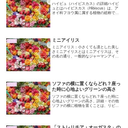
ハイビュ（ハイビスカス）の詳細ハイビ
ュとはハイビスカス（Hibiscus）は、ア
オイ科フヨウ属に属する植物の総称で
す。特に、園芸品種として広く親しまれ
ている常緑低木であり、その鮮やかな花
色とエキゾチックな姿から、世界中の熱
帯・亜熱帯地域で観...
ミニアイリス
花情報
ミニアイリス：小さくても凛とした美し
さミニアイリスとはミニアイリスは、そ
の名の通り、一般的なジャーマンアイリ
スなどに比べて花が小さい品種のアイリ
スの総称です。しかし、その小ささゆえ
に、より繊細で愛らしい雰囲気を持ち、
ガーデニング愛好家から熱...
ソファの横に置くならどれ？座っ
花情報
た時に心地よいグリーンの高さ
ソファの横に置くならどれ？座った時に
心地よいグリーンの高さ、詳細・その他
ソファの横に植物を置くことは、リビン
グ空間に彩りと癒しをもたらす素晴らし
い方法です。しかし、単に見た目だけで
なく、座った時の心地よさや実用性も考
慮することが重要です。今...
「ストレリチア・オーガスタ」の
花情報