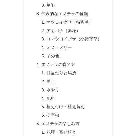
草姿
代表的なエノテラの種類
マツヨイグサ（待宵草）
アカバナ（赤花）
コマツヨイグサ（小待宵草）
ミス・メリー
その他
エノテラの育て方
日当たりと場所
用土
水やり
肥料
植え付け・植え替え
病害虫
エノテラの楽しみ方
花壇・寄せ植え