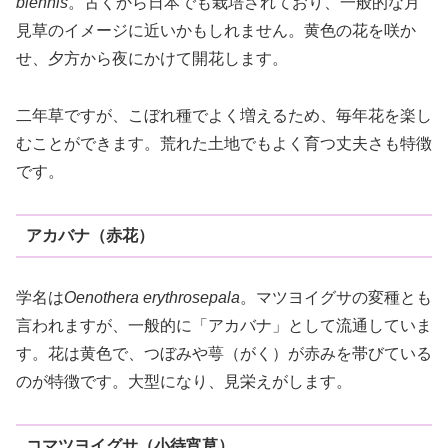
biennis
。古くから日本でも栽培されており、一般的な月
見草のイメージに近いかもしれません。黄色の花を咲か
せ、夕方から夜にかけて開花します。
二年草ですが、こぼれ種でよく増えるため、毎年花を楽し
むことができます。荒れた土地でもよく育つ丈夫さも特徴
です。
アカバナ（赤花）
学名は
Oenothera erythrosepala
。マツヨイグサの変種とも
言われますが、一般的に「アカバナ」として流通していま
す。花は黄色で、つぼみや萼（がく）が赤みを帯びている
のが特徴です。大型になり、見栄えがします。
コマツヨイグサ（小待宵草）