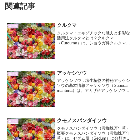
関連記事
クルクマ
花情報
クルクマ：エキゾチックな魅力と多彩な
活用法クルクマとは？クルクマ
（Curcuma）は、ショウガ科クルクマ属
に属する多年草の総称です。熱帯アジア
を中心に広く分布し、その鮮やかな花や
独特の芳香、そして薬効成分など、多岐
にわたる魅力を持っています...
アッケシソウ
花情報
アッケシソウ：塩生植物の神秘アッケシ
ソウの基本情報アッケシソウ（Suaeda
maritima）は、アカザ科アッケシソウ属
に分類される一年草です。日本では、北
海道から九州にかけての海岸の塩性湿地
に生育しており、特に北海道東部の厚岸
湖周辺では...
クモノスバンダイソウ
花情報
クモノスバンダイソウ（雲蜘蛛万年草）
概要クモノスバンダイソウ（雲蜘蛛万年
草）は、セダム属（Sedum）に分類され