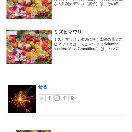
さの共演ナデシコ（撫子）は、その名前
の通り、撫でたくなるほど美しい花とし
て古くから日本人に愛されてきました。
学名をDianthus（ディアス）といい、ギ
リシャ語で「神の...
ミズヒマワリ
花情報
ミズヒマワリ：水辺に咲く太陽の花ミズ
ヒマワリとはミズヒマワリ（Nelumbo
nucifera 'Alba Grandiflora'）は、ハス科ハ
ス属に属する植物で、その名の通り、水
辺に生息するヒマワリのような大きな黄
色い花を咲かせることが...
せる