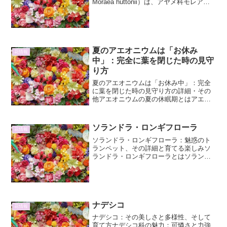
Moraea huttonii）は、アヤメ科モレア属
に分類される植物です。原産地は南アフ
リカのケープ地方で、特に標高の高い涼
しい山岳地帯に自生しています。そのユ
ニークな花...
夏のアエオニウムは「お休み
花情報
中」：完全に葉を閉じた時の見守
り方
夏のアエオニウムは「お休み中」：完全
に葉を閉じた時の見守り方の詳細・その
他アエオニウムの夏の休眠期とはアエオ
ニウムは、そのユニークなロゼット状の
葉姿で多くの愛好家を魅了する多肉植物
です。しかし、夏の暑さに対しては非常
ソランドラ・ロンギフローラ
花情報
にデリケートな性質を持っ...
ソランドラ・ロンギフローラ：魅惑のト
ランペット、その詳細と育てる楽しみソ
ランドラ・ロンギフローラとはソランド
ラ・ロンギフローラ（Solandra
longiflora）は、メキシコ原産のゴマノハ
グサ科ソランドラ属に属する、常緑のつ
る性植物で...
ナデシコ
花情報
ナデシコ：その美しさと多様性、そして
育て方ナデシコ科の魅力：可憐さと力強