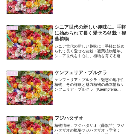
る多肉植物の一種です。そのユニークな
姿から「蜘蛛の巣万年草」とも呼ばれ、
独特の景観を作り出すことから園芸愛好
家の間で人気がありま...
シニア世代の新しい趣味に。手軽
花情報
に始められて長く愛せる盆栽・観
葉植物
シニア世代の新しい趣味に：手軽に始め
られて長く愛せる盆栽・観葉植物近年、
シニア世代を中心に、植物を育てる趣味
が注目を集めています。特に、盆栽や観
葉植物は、手軽に始められる上に、日々
の成長を観察することで癒しや生きがい
ケンフェリア・プルクラ
花情報
を感じられるため、新しい...
ケンフェリア・プルクラ：魅惑の地下性
植物、その詳細と魅力植物の基本情報ケ
ンフェリア・プルクラ（Kaempferia
pulchra）は、ショウガ科
（Zingiberaceae）に属する植物で、その
ユニークな生態と美しい姿から、愛好家
の間で注...
フジハタザオ
花情報
植物情報：フジハタザオ（藤旗竿）フジ
ハタザオの概要フジハタザオ（学名：