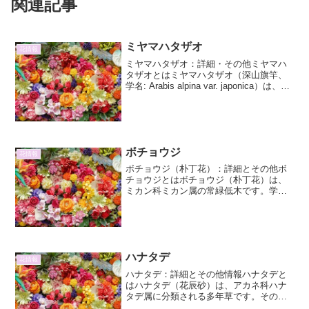
関連記事
ミヤマハタザオ
花情報
ミヤマハタザオ：詳細・その他ミヤマハ
タザオとはミヤマハタザオ（深山旗竿、
学名: Arabis alpina var. japonica）は、ア
ブラナ科アラビス属の多年草です。本州
中部以北の山岳地帯、主に高山帯の岩場
や砂礫地に生育しています。...
ボチョウジ
花情報
ボチョウジ（朴丁花）：詳細とその他ボ
チョウジとはボチョウジ（朴丁花）は、
ミカン科ミカン属の常緑低木です。学名
はCitrus trifoliata。別名、カラタチ（枳
殻）としても知られています。その名前
の由来は、昔、中国でこの木の枝を折っ
て虎...
ハナタデ
花情報
ハナタデ：詳細とその他情報ハナタデと
はハナタデ（花辰砂）は、アカネ科ハナ
タデ属に分類される多年草です。その名
前の通り、鮮やかな赤い花を咲かせるこ