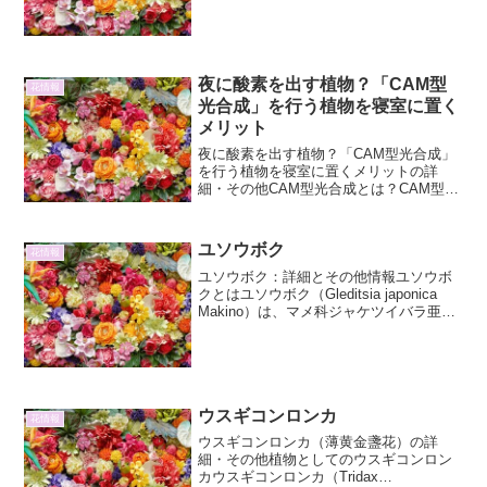
とから「タデ」の名がついていますが、
一般的に食されるタデ類とは異なり、食
用には適しません。園芸品...
夜に酸素を出す植物？「CAM型
花情報
光合成」を行う植物を寝室に置く
メリット
夜に酸素を出す植物？「CAM型光合成」
を行う植物を寝室に置くメリットの詳
細・その他CAM型光合成とは？CAM型光
合成のメカニズム植物は通常、昼間に光
合成を行い、二酸化炭素を取り込み酸素
を放出します。しかし、「CAM型光合成
ユソウボク
花情報
（Crassula...
ユソウボク：詳細とその他情報ユソウボ
クとはユソウボク（Gleditsia japonica
Makino）は、マメ科ジャケツイバラ亜科
に属する落葉高木です。日本固有種とし
て知られており、その独特な形状と利用
価値から、古くから親しまれてきまし...
ウスギコンロンカ
花情報
ウスギコンロンカ（薄黄金盞花）の詳
細・その他植物としてのウスギコンロン
カウスギコンロンカ（Tridax