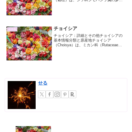
草です。学名はKeiskea rugosa。その名
前の由来は、秋から冬にかけて、根元に
できる氷の結晶がまるで霜柱のように見
えることか...
チョイシア
花情報
チョイシア：詳細とその他チョイシアの
基本情報分類と原産地チョイシア
（Choisya）は、ミカン科（Rutaceae）
に属する常緑低木です。一般的にはメキ
シカンオレンジとも呼ばれます。原産地
は、北米大陸のメキシコ北部からテキサ
ス州にかけての乾...
せる