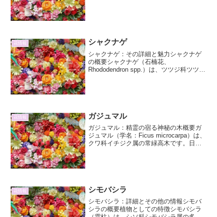
procumbens）は、キク科（Asteraceae）
に属する一年草または多年草です。原産
地は、中央アメリカや南アメリカの熱
帯・亜熱帯...
シャクナゲ
花情報
シャクナゲ：その詳細と魅力シャクナゲ
の概要シャクナゲ（石楠花、
Rhododendron spp.）は、ツツジ科ツツジ
属（Rhododendron）に属する常緑低木お
よび常緑小高木で、その豪華絢爛な花々
で世界中のガーデナーを魅了していま
す。日...
ガジュマル
花情報
ガジュマル：精霊の宿る神秘の木概要ガ
ジュマル（学名：Ficus microcarpa）は、
クワ科イチジク属の常緑高木です。日本
では沖縄、台湾、東南アジアなどに広く
分布しており、熱帯・亜熱帯地域を代表
する樹木の一つと言えるでしょう。その
生命力...
シモバシラ
花情報
シモバシラ：詳細とその他の情報シモバ
シラの概要植物としての特徴シモバシラ
（霜柱）は、シソ科シモバシラ属の多年