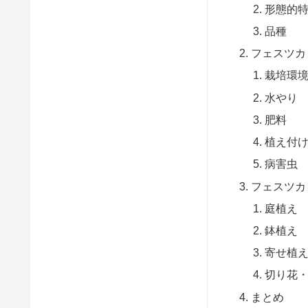
形態的
品種
フェスツカ
栽培環
水やり
肥料
植え付
病害虫
フェスツカ
庭植え
鉢植え
寄せ植
切り花
まとめ