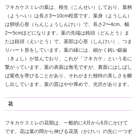
フキカケスミレの葉は、根生（こんせい）しており、葉柄
（ようへい）は長さ3〜10cm程度です。葉身（ようしん）
は卵状心形（らんじょうしんけい）で、長さ2〜4cm、幅
2〜5cmほどになります。葉の先端は鈍頭（どんとう）ま
たは鋭頭（えいとう）で、基部は心形（しんけい）、つま
りハート形をしています。葉の縁には、細かく鈍い鋸歯
（きょし）が並んでおり、これが「フキカケ」という名に
繋がっています。葉の表面は無毛ですが、裏面にはしばし
ば紫色を帯びることがあり、それがまた独特の美しさを醸
し出しています。葉の質はやや厚めで、光沢があります。
花
フキカケスミレの花期は、一般的に4月から6月にかけて
です。花は葉の間から伸びる花茎（かけい）の先に一つず