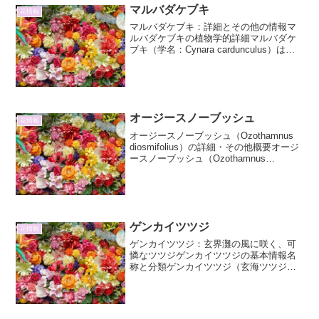
はないでしょうか。そんな植物初心者の
マルバダケブキ
花情報
方に、まずおすすめしたい...
マルバダケブキ：詳細とその他の情報マ
ルバダケブキの植物学的詳細マルバダケ
ブキ（学名：Cynara cardunculus）は、
キク科アーティチョーク属に分類される
多年草です。地中海沿岸地域が原産であ
り、古くから食用や薬用として栽培され
てきま...
オージースノーブッシュ
花情報
オージースノーブッシュ（Ozothamnus
diosmifolius）の詳細・その他概要オージ
ースノーブッシュ（Ozothamnus
diosmifolius）は、オーストラリア原産の
キク科オージオスムヌス属に属する常緑
低木です。その名の...
ゲンカイツツジ
花情報
ゲンカイツツジ：玄界灘の風に咲く、可
憐なツツジゲンカイツツジの基本情報名
称と分類ゲンカイツツジ（玄海ツツジ）
は、ツツジ科ツツジ属に分類される常緑
低木です。学名はRhododendron
kaempferi var. aureum とされます...