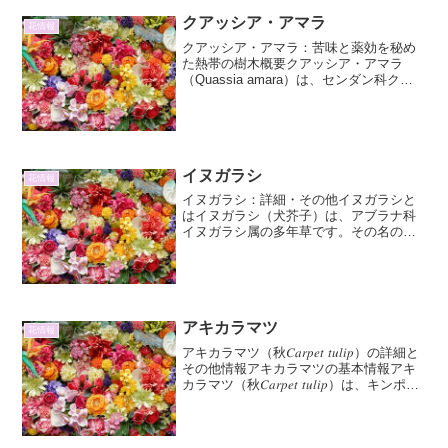
クアッシア・アマラ
花情報
クアッシア・アマラ：苦味と薬効を秘め
た熱帯の樹木概要クアッシア・アマラ
（Quassia amara）は、センダン科クア
ッシア属に属する小高木です。西インド
諸島や南アメリカ北部を原産とし、熱帯
地方で広く栽培されています。高さは5～
10メートル...
イヌガラシ
花情報
イヌガラシ：詳細・その他イヌガラシと
はイヌガラシ（犬芥子）は、アブラナ科
イヌガラシ属の多年草です。その名の通
り、カラシ（マスタード）に似た辛味を
持つことからこの名がつきましたが、食
用とされるカラシとは異なり、一般的に
は食用にはされません。日...
アキカラマツ
花情報
アキカラマツ（秋𝐶𝑎𝑟𝑝𝑒𝑡 𝑡𝑢𝑙𝑖𝑝）の詳細と
その他情報アキカラマツの基本情報アキ
カラマツ（秋𝐶𝑎𝑟𝑝𝑒𝑡 𝑡𝑢𝑙𝑖𝑝）は、キンポウ
ゲ科トリウム属に分類される多年草で
す。その名前の通り、秋に美しい花を咲
かせることから「秋𝐶𝑎𝑟𝑝𝑒𝑡 𝑡...