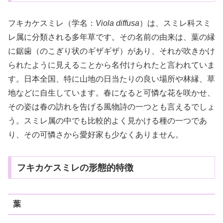
フキカケスミレ（学名：
Viola diffusa
）は、スミレ科スミ
レ属に分類される多年草です。その名前の由来は、葉の縁
に鋸歯（のこぎり状のギザギザ）があり、それが吹きかけ
られたように見えることから名付けられたと言われていま
す。日本全国、特に山地の日当たりの良い場所や林縁、草
地などに自生しています。春になると可憐な花を咲かせ、
その姿は春の訪れを告げる風物詩の一つとも言えるでしょ
う。スミレ属の中でも比較的よく見かける種の一つであ
り、その可憐さから愛好家も少なくありません。
フキカケスミレの形態的特徴
葉