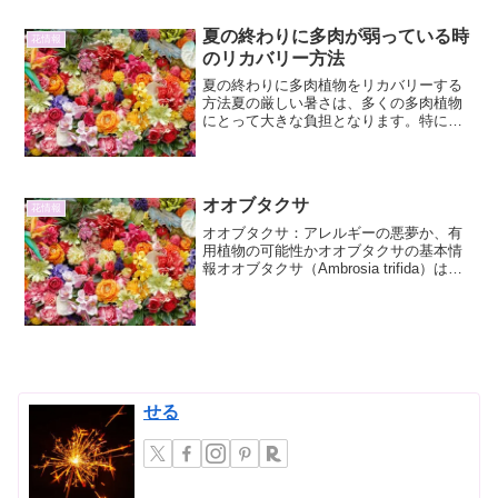
夏の終わりに多肉が弱っている時
花情報
のリカバリー方法
夏の終わりに多肉植物をリカバリーする
方法夏の厳しい暑さは、多くの多肉植物
にとって大きな負担となります。特に、
夏の終わりに差しかかると、長期間の高
温や強い日差しによって、多肉植物は弱
りやすくなります。葉がぶよぶよになっ
たり、色が悪くなったり、...
オオブタクサ
花情報
オオブタクサ：アレルギーの悪夢か、有
用植物の可能性かオオブタクサの基本情
報オオブタクサ（Ambrosia trifida）は、
キク科ブタクサ属の一年草です。北アメ
リカ原産で、日本には明治時代に侵入し
たと考えられており、現在では全国各地
で広く...
せる