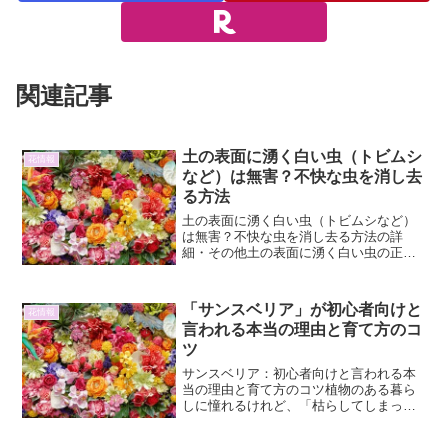
関連記事
土の表面に湧く白い虫（トビムシ
花情報
など）は無害？不快な虫を消し去
る方法
土の表面に湧く白い虫（トビムシなど）
は無害？不快な虫を消し去る方法の詳
細・その他土の表面に湧く白い虫の正体
と生態植物を育てていると、土の表面に
小さな白い虫が群がっているのを目にす
ることがあります。これらの虫は、トビ
「サンスベリア」が初心者向けと
花情報
ムシ（springtail...
言われる本当の理由と育て方のコ
ツ
サンスベリア：初心者向けと言われる本
当の理由と育て方のコツ植物のある暮ら
しに憧れるけれど、「枯らしてしまった
らどうしよう…」と、なかなか最初の一
歩を踏み出せない方もいらっしゃるので