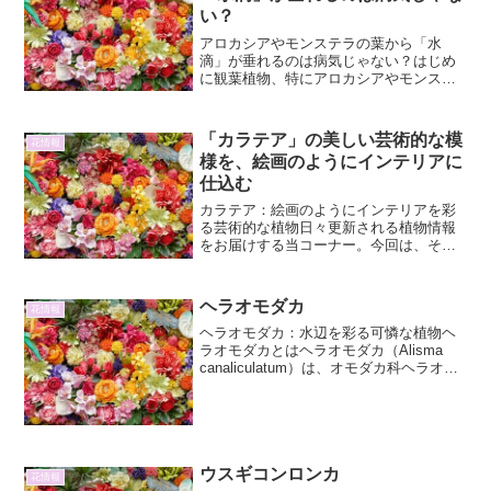
い？
アロカシアやモンステラの葉から「水
滴」が垂れるのは病気じゃない？はじめ
に観葉植物、特にアロカシアやモンステ
ラといった、比較的大型の葉を持つ植物
を育てていると、時折、葉の先端や縁か
ら水滴がポタポタと垂れているのを目に
「カラテア」の美しい芸術的な模
花情報
することがあります。この現...
様を、絵画のようにインテリアに
仕込む
カラテア：絵画のようにインテリアを彩
る芸術的な植物日々更新される植物情報
をお届けする当コーナー。今回は、その
葉の美しさから「生きた芸術品」とも称
されるカラテアに焦点を当てます。カラ
テアは、そのユニークで複雑な模様の葉
ヘラオモダカ
花情報
で、見る者を魅了し続けて...
ヘラオモダカ：水辺を彩る可憐な植物ヘ
ラオモダカとはヘラオモダカ（Alisma
canaliculatum）は、オモダカ科ヘラオモ
ダカ属に分類される多年草です。その特
徴的な葉の形から「ヘラ」の名を冠し、
水辺や湿地に群生する姿は、日本の自然
景観...
ウスギコンロンカ
花情報