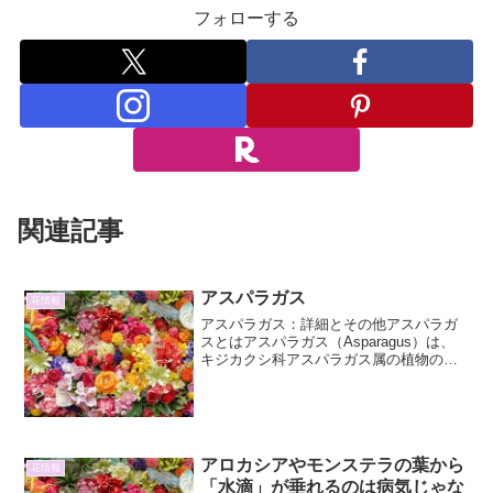
フォローする
関連記事
アスパラガス
花情報
アスパラガス：詳細とその他アスパラガ
スとはアスパラガス（Asparagus）は、
キジカクシ科アスパラガス属の植物の総
称であり、一般的に食用とされる新芽
（若芽）もアスパラガスと呼ばれます。
原産地は地中海沿岸やシベリアなど広範
囲にわたり、世界中...
アロカシアやモンステラの葉から
花情報
「水滴」が垂れるのは病気じゃな