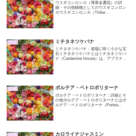
ウスギコンロンカ（薄黄金盞花）の詳
細・その他植物としてのウスギコンロン
カウスギコンロンカ（Tridax
procumbens）は、キク科（Asteraceae）
に属する一年草または多年草です。原産
地は、中央アメリカや南アメリカの熱
帯・亜熱帯...
ミチタネツケバナ
花情報
ミチタネツケバナ：道端に咲く小さな宝
石ミチタネツケバナとはミチタネツケバ
ナ（Cardamine hirsuta）は、アブラナ科
タネツケバナ属の越年草です。その名の
通り、道端や空き地、庭の片隅など、人
の手の加わる身近な場所でよく見かける
植物で...
ポルテア・ペトロポリターナ
花情報
ポルテア・ペトロポリターナ：詳細とそ
の他ポルテア・ペトロポリターナとはポ
ルテア・ペトロポリターナ（Portea
petropolitana）は、ブラジル南部を原産と
するパイナップル科ポルテア属の植物で
す。その独特な葉の形状と、鮮やかな花
序が...
カロライナジャスミン
花情報