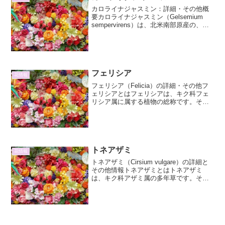
カロライナジャスミン：詳細・その他概
要カロライナジャスミン（Gelsemium
sempervirens）は、北米南部原産の、鮮
やかな黄色の花を咲かせる常緑つる性低
木です。その芳香豊かな花は春先に一斉
に開花し、辺り一面に甘い香りを漂わせ
ます...
フェリシア
花情報
フェリシア（Felicia）の詳細・その他フ
ェリシアとはフェリシアは、キク科フェ
リシア属に属する植物の総称です。その
中でも特にフェリシア・アモエナ
（Felicia amoena）やフェリシア・ブル
ー・デイジー（Felicia heterop...
トネアザミ
花情報
トネアザミ（Cirsium vulgare）の詳細と
その他情報トネアザミとはトネアザミ
は、キク科アザミ属の多年草です。その
名前は、その特徴的な姿、特に葉の縁に
ある鋭いトゲと、淡い紫色の美しい花に
由来しています。ヨーロッパ原産です
が、現在では...