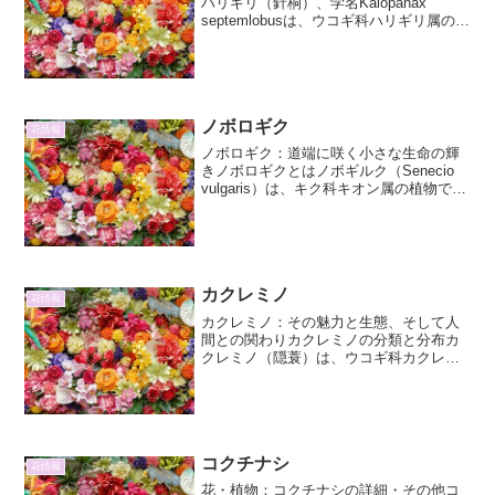
ハリギリ（針桐）、学名Kalopanax
septemlobusは、ウコギ科ハリギリ属の落
葉広葉樹です。別名オニギリ、タラノキ
などとも呼ばれます。その特徴的な名前
の由来は、樹皮や枝に生える鋭いトゲに
ありま...
ノボロギク
花情報
ノボロギク：道端に咲く小さな生命の輝
きノボロギクとはノボギルク（Senecio
vulgaris）は、キク科キオン属の植物で、
一般的に「野襤褸菊」と表記されます。
その名の通り、道端や畑の畦道、空き地
など、人の手が加わった場所や荒れた土
地にた...
カクレミノ
花情報
カクレミノ：その魅力と生態、そして人
間との関わりカクレミノの分類と分布カ
クレミノ（隠蓑）は、ウコギ科カクレミ
ノ属に属する常緑高木です。学名は
*Dendropanax trifidus* と表記されます
が、本稿では学名表記は避け、一般名称
で...
コクチナシ
花情報
花・植物：コクチナシの詳細・その他コ