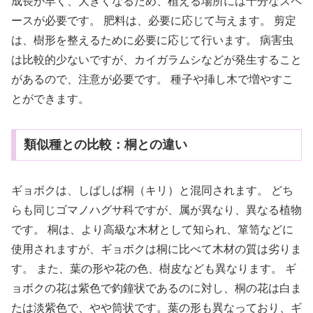
成長が早く、大きくなるため、植える場所には十分なスペ
ースが必要です。 肥料は、必要に応じて与えます。 剪定
は、樹形を整えるために必要に応じて行います。 病害虫
は比較的少ないですが、カイガラムシなどが発生すること
があるので、注意が必要です。 種子や挿し木で増やすこ
とができます。
類似種との比較：桐との違い
ギョボクは、しばしば桐（キリ）と混同されます。 どち
らも同じゴマノハグサ科ですが、属が異なり、異なる植物
です。 桐は、より高級な木材として知られ、箪笥などに
使用されますが、ギョボクは桐に比べて木材の質は劣りま
す。 また、葉の形や花の色、樹皮なども異なります。 ギ
ョボクの花は紫色で釣鐘状であるのに対し、桐の花は白ま
たは淡紫色で、やや筒状です。葉の形も異なっており、ギ