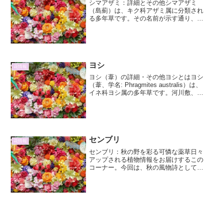
シマアザミ：詳細とその他シマアザミ
（島薊）は、キク科アザミ属に分類され
る多年草です。その名前が示す通り、日
本の南西諸島、特に琉球諸島に自生する
アザミの一種として知られています。し
かし、その魅力は分布域に留まらず、独
特な形態や生態、そして文化...
ヨシ
花情報
ヨシ（葦）の詳細・その他ヨシとはヨシ
（葦、学名: Phragmites australis）は、
イネ科ヨシ属の多年草です。河川敷、湖
岸、湿地、沼沢地などの水辺に広く生育
する、日本を代表する抽水植物（水中に
根を張り、水面上に茎葉を伸ばす植
物）...
センブリ
花情報
センブリ：秋の野を彩る可憐な薬草日々
アップされる植物情報をお届けするこの
コーナー。今回は、秋の風物詩として親
しまれ、古くから薬草としても重宝され
てきた「センブリ」について、その詳細
とその他情報をお届けします。センブリ
の基本情報センブリ（Sw...