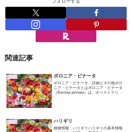
フォローする
関連記事
ボロニア・ピナータ
花情報
ボロニア・ピナータ：詳細とその他ボロ
ニア・ピナータとはボロニア・ピナータ
（Boronia pinnata）は、オーストラリア
原産のミカン科ボロニア属に属する常緑
低木です。その繊細で美しい花姿と、独
特の香りで知られ、ガーデニング愛好家
を中心に...
ハリギリ
花情報
植物情報：ハリギリハリギリの基本情報