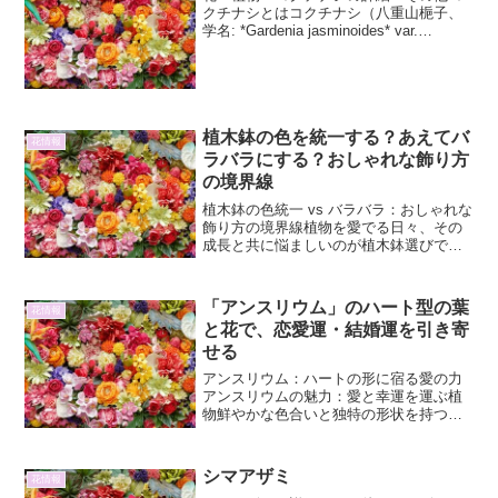
クチナシとはコクチナシ（八重山梔子、
学名: *Gardenia jasminoides* var.
*radicans*）は、アカネ科クチナシ属の植
物です。通常、私たちが「クチナシ」と
して認識している植物...
植木鉢の色を統一する？あえてバ
花情報
ラバラにする？おしゃれな飾り方
の境界線
植木鉢の色統一 vs バラバラ：おしゃれな
飾り方の境界線植物を愛でる日々、その
成長と共に悩ましいのが植木鉢選びで
す。単に植物を育てるだけでなく、空間
を彩るインテリアとして捉えるならば、
植木鉢の色やデザインは重要な要素とな
「アンスリウム」のハート型の葉
花情報
ります。統一感を出す...
と花で、恋愛運・結婚運を引き寄
せる
アンスリウム：ハートの形に宿る愛の力
アンスリウムの魅力：愛と幸運を運ぶ植
物鮮やかな色合いと独特の形状を持つア
ンスリウムは、その美しさから世界中で
愛される観葉植物です。中でも、ハート
型の葉と、まるでベルベットのような質
シマアザミ
花情報
感を持ち、鮮烈な赤やピン...