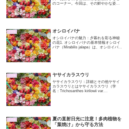
のコーナー。今回は、その鮮やかな姿で
見る者を魅了するカッコウセンノウに焦
点を当てて、その詳細と魅力に迫りま
す。カッコウセンノウの基本情報カッコ
ウセンノウ（学名: Lych...
オシロイバナ
花情報
オシロイバナの魅力：夕暮れを彩る神秘
の花1. オシロイバナの基本情報オシロイ
バナ（Mirabilis jalapa）は、オシロイバナ
科オシロイバナ属に分類される一年草ま
たは多年草です。原産地は熱帯アメリカ
で、世界各地の温暖な地域で広く帰化
植...
ヤサイカラスウリ
花情報
ヤサイカラスウリ：詳細とその他ヤサイ
カラスウリとはヤサイカラスウリ（学
名：Trichosanthes kirilowii var.
japonica）は、ウリ科カラスウリ属の多年
草です。古くから日本に自生しており、
その特徴的な果実と薬用とし...
夏の直射日光に注意！多肉植物を
花情報
「葉焼け」から守る方法