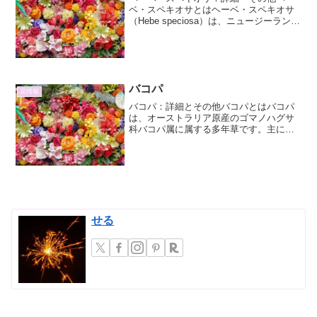
ベ・スペキオサとはヘーベ・スペキオサ
（Hebe speciosa）は、ニュージーランド
原産のツツジ科ベロニカ属（ヘーベ属）
の常緑低木です。その名の通り、美しい
花を咲かせることで知られ、ガーデニン
グの世界で...
バコパ
花情報
バコパ：詳細とその他バコパとはバコパ
は、オーストラリア原産のゴマノハグサ
科バコパ属に属する多年草です。主に
「ブラキカム」という名前で園芸店など
で販売されていますが、これはバコパ属
の中でも流通名として定着しているもの
です。本来のバコパ属には多...
せる