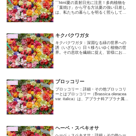
```html夏の直射日光に注意！多肉植物を
「葉焼け」から守る方法夏の強い日差し
は、私たちの暮らしを明るく照らしてく
れる一方で、デリケートな植物、特に多
肉植物にとっては大きな試練となりま
す。そのぷっくりとした可愛らしい姿で
人気の多肉植物です...
キクバクワガタ
花情報
キクバクワガタ：深淵なる緑の世界への
誘（いざない）日々移ろいゆく植物の世
界。その息吹を繊細に捉え、皆様にお届
けするこのコーナー。今回は、キクバク
ワガタと題し、その詳細な魅力から、意
外な一面、そして末永く共に生きるため
のヒントまで、深淵なる緑...
ブロッコリー
花情報
ブロッコリー：詳細・その他ブロッコリ
ーとはブロッコリー（Brassica oleracea
var. italica）は、アブラナ科アブラナ属の
野菜であり、キャベツの仲間です。その
特徴的な緑色の蕾の集まりが食用とされ
ます。古くから地中海沿岸...
ヘーベ・スペキオサ
花情報
ヘーベ・スペキオサ：詳細・その他ヘー