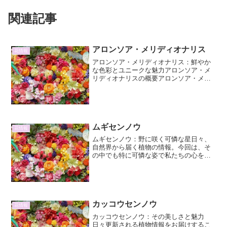
関連記事
アロンソア・メリディオナリス
花情報
アロンソア・メリディオナリス：鮮やか
な色彩とユニークな魅力アロンソア・メ
リディオナリスの概要アロンソア・メリ
ディオナリス（Alonsoa meridionalis）
は、南米原産のゴマノハグサ科アロンソ
ア属に分類される一年草または多年草で
す。...
ムギセンノウ
花情報
ムギセンノウ：野に咲く可憐な星日々、
自然界から届く植物の情報。今回は、そ
の中でも特に可憐な姿で私たちの心を和
ませてくれるムギセンノウに焦点を当
て、その詳細と魅力について掘り下げて
いきます。ムギセンノウとは？科・属ム
ギセンノウ（麦千紅）は、キ...
カッコウセンノウ
花情報
カッコウセンノウ：その美しさと魅力
日々更新される植物情報をお届けするこ