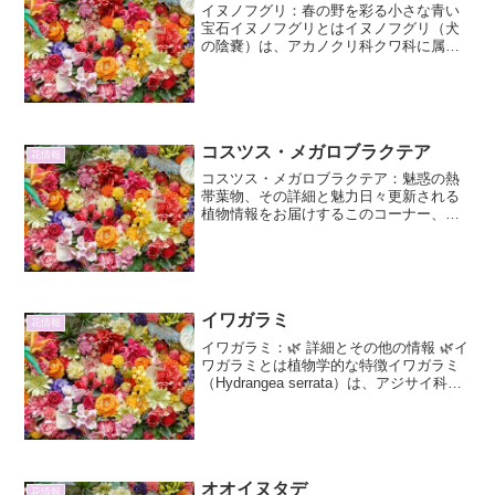
イヌノフグリ：春の野を彩る小さな青い
宝石イヌノフグリとはイヌノフグリ（犬
の陰嚢）は、アカノクリ科クワ科に属す
る一年草で、早春に野原や道端に咲く可
憐な青い花です。その名前は、果実の形
が犬の陰嚢に似ていることに由来すると
言われています。しかし、...
コスツス・メガロブラクテア
花情報
コスツス・メガロブラクテア：魅惑の熱
帯葉物、その詳細と魅力日々更新される
植物情報をお届けするこのコーナー、本
日は南国の息吹を感じさせる、コスツ
ス・メガロブラクテア（Costus
megalobractea）に焦点を当てます。その
名の通り、大...
イワガラミ
花情報
イワガラミ：🌿 詳細とその他の情報 🌿イ
ワガラミとは植物学的な特徴イワガラミ
（Hydrangea serrata）は、アジサイ科ア
ジサイ属の落葉低木です。その名前の通
り、岩場や崖などに自生することが多
く、その生育環境から「岩がらみ」と名
付け...
オオイヌタデ
花情報