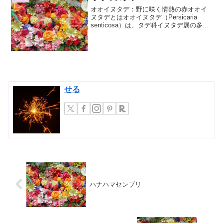
オオイヌタデ：野に咲く情熱の赤オオイ
ヌタデとはオオイヌタデ（Persicaria
senticosa）は、タデ科イヌタデ属の多年
草です。その特徴的な鮮やかな赤い花穂
は、夏の終わりから秋にかけて野山や道
端を彩り、見る者の心を惹きつけます。
名前...
せる
ハナハマセンブリ