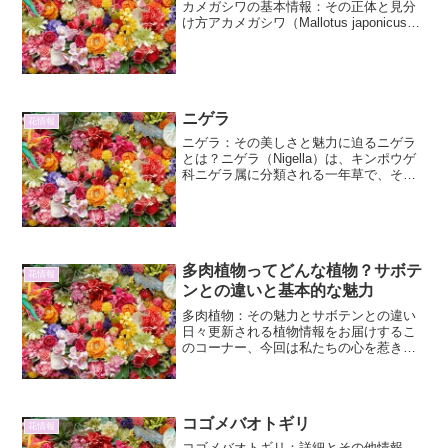
カメガシワの基本情報：その正体と見分
け方アカメガシワ（Mallotus japonicus）
は、日本各地に自生するトウダイグサ科
の落葉高木です。その名前は、葉が展開
する際の葉柄や新芽が赤みを帯びている
こと...
ニゲラ
花情報
ニゲラ：その美しさと魅力に迫るニゲラ
とは？ニゲラ（Nigella）は、キンポウゲ
科ニゲラ属に分類される一年草で、その
独特の繊細な葉と、星形の花、そしてユ
ニークな実の形から、古くから世界中で
愛されてきました。特にヨーロッパで
は、庭園の装飾花と...
多肉植物ってどんな植物？サボテ
花情報
ンとの違いと基本的な魅力
多肉植物：その魅力とサボテンとの違い
日々更新される植物情報をお届けするこ
のコーナー、今回は私たちの心を惹きつ
けてやまない「多肉植物」に焦点を当て
ます。ぷっくりとしたユニークなフォル
ム、多彩な色彩、そしてその育てやすさ
から、近年ますます人気が...
コゴメバオトギリ
花情報
コゴメバオトギリ：詳細とその他情報