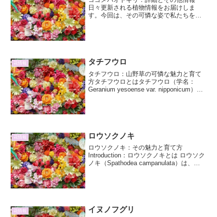
日々更新される植物情報をお届けしま
す。今回は、その可憐な姿で私たちを魅
了する「コゴメバオトギリ」に焦点を当
て、その詳細やその他興味深い情報につ
いて、2000字以上をかけてじっくりとご
紹介いたします。コゴメバ...
タチフウロ
花情報
タチフウロ：山野草の可憐な魅力と育て
方タチフウロとはタチフウロ（学名：
Geranium yesoense var. nipponicum）
は、バラ科フウロソウ属に分類される多
年草です。北海道や本州の高山帯、亜高
山帯の草地に自生しており、その...
ロウソクノキ
花情報
ロウソクノキ：その魅力と育て方
Introduction：ロウソクノキとは ロウソク
ノキ（Spathodea campanulata）は、ア
フリカ原産のノウハウノキ科に属する高
木です。その名の通り、燃えるロウソク
のような鮮やかなオレンジ色の花...
イヌノフグリ
花情報