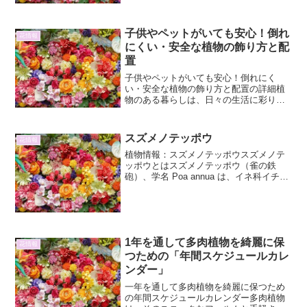
かな黄金色の葉が最大の特徴であ...
子供やペットがいても安心！倒れ
花情報
にくい・安全な植物の飾り方と配
置
子供やペットがいても安心！倒れにく
い・安全な植物の飾り方と配置の詳細植
物のある暮らしは、日々の生活に彩りと
癒やしをもたらしてくれます。しかし、
小さなお子様や活発なペットがいるご家
庭では、植物の安全な飾り方や配置につ
スズメノテッポウ
花情報
いて、気になる点も多いので...
植物情報：スズメノテッポウスズメノテ
ッポウとはスズメノテッポウ（雀の鉄
砲）、学名 Poa annua は、イネ科イチゴ
ツナギ属の多年草または一年草です。世
界中に広く分布しており、日本ではどこ
でも見かけることができる、非常に身近
な雑草の一つと...
1年を通して多肉植物を綺麗に保
花情報
つための「年間スケジュールカレ
ンダー」
一年を通して多肉植物を綺麗に保つため
の年間スケジュールカレンダー多肉植物