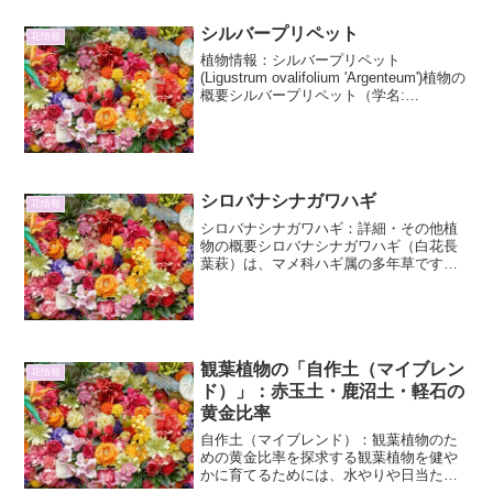
シルバープリペット
花情報
植物情報：シルバープリペット
(Ligustrum ovalifolium 'Argenteum')植物の
概要シルバープリペット（学名:
Ligustrum ovalifolium 'Argenteum'）は、
モクセイ科イボタノキ属の常緑低...
シロバナシナガワハギ
花情報
シロバナシナガワハギ：詳細・その他植
物の概要シロバナシナガワハギ（白花長
葉萩）は、マメ科ハギ属の多年草です。
その名前が示す通り、白い花を咲かせる
長めの葉を持つハギの仲間であることを
特徴とします。学名はLespedeza bicolor
va...
観葉植物の「自作土（マイブレン
花情報
ド）」：赤玉土・鹿沼土・軽石の
黄金比率
自作土（マイブレンド）：観葉植物のた
めの黄金比率を探求する観葉植物を健や
かに育てるためには、水やりや日当たり
といった基本的な管理だけでなく、植物