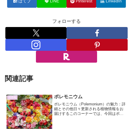
はてブ
LINE
Pinterest
LinkedIn
フォローする
関連記事
ポレモニウム
花情報
ポレモニウム（Polemonium）の魅力：詳
細とその他日々更新される植物情報をお
届けするこのコーナーでは、今回はポレ
モニウムという魅力的な植物に焦点を当
てます。ポレモニウムは、その美しい花
姿と比較的育てやすいことから、ガーデ
ニング愛好家の...