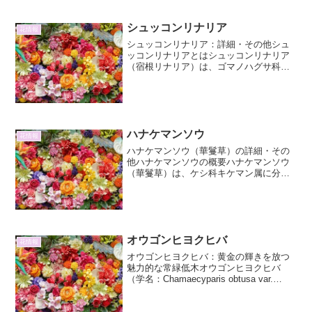
が根を張る「土」の質が非常に重要で
す。市販の培養土も種類は豊富ですが、
シュッコンリナリア
花情報
植物の種類や生育環境に合わ...
シュッコンリナリア：詳細・その他シュ
ッコンリナリアとはシュッコンリナリア
（宿根リナリア）は、ゴマノハグサ科
（またはオオバコ科）に属する、可愛ら
しい小花をたくさん咲かせる多年草で
す。その繊細な花姿から、ヨーロッパで
は古くから親しまれており、庭...
ハナケマンソウ
花情報
ハナケマンソウ（華鬘草）の詳細・その
他ハナケマンソウの概要ハナケマンソウ
（華鬘草）は、ケシ科キケマン属に分類
される一年草です。その名前は、仏具で
ある「華鬘（けまん）」に花の形が似て
いることに由来しており、どこか神秘的
で優雅な雰囲気を醸し出し...
オウゴンヒヨクヒバ
花情報
オウゴンヒヨクヒバ：黄金の輝きを放つ
魅力的な常緑低木オウゴンヒヨクヒバ
（学名：Chamaecyparis obtusa var.
*aurea*）は、ヒノキ科ヒノキ属に属する
常緑針葉低木です。その名の通り、鮮や