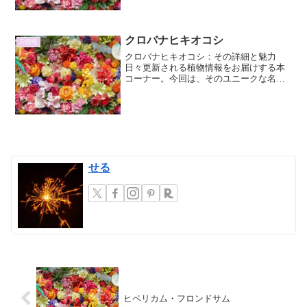
赤褐色の斑紋が、猫の目に似ていること
に由...
クロバナヒキオコシ
花情報
クロバナヒキオコシ：その詳細と魅力
日々更新される植物情報をお届けする本
コーナー。今回は、そのユニークな名前
と特徴で知られる「クロバナヒキオコ
シ」に焦点を当て、その詳細と魅力につ
いて深掘りしていきます。この植物は、
その名の通り黒みを帯びた花を...
せる
ヒペリカム・フロンドサム