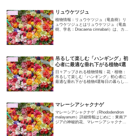
まったりする現象は「植え替えショッ
ク」と呼ばれます。これは、植物が新し
リュウケツジュ
花情報
い環境に適応しようとする過...
植物情報：リュウケツジュ（竜血樹）リ
ュウケツジュとはリュウケツジュ（竜血
樹、学名：Dracaena cinnabari）は、カナ
リア諸島およびマデイラ諸島原産の、リ
ュウゼツラン科（またはキジカクシ科、
リュウケツジュ科など分類が変更される
こと...
吊るして楽しむ「ハンギング」初
花情報
心者に最適な垂れ下がる植物4選
日々アップされる植物情報：花・植物：
吊るして楽しむ「ハンギング」初心者に
最適な垂れ下がる植物4選毎日の暮らしに
彩りを添える植物。中でも、空間を立体
的に演出し、目を楽しませてくれる「ハ
ンギング」は、近年人気が高まっていま
す。ハンギングとは、鉢...
マレーシアシャクナゲ
花情報
マレーシアシャクナゲ（Rhododendron
malayanum）詳細情報はじめに：東南ア
ジアの神秘的花、マレーシアシャクナゲ
の世界へ皆様、日々植物の情報をお届け
しております。本日は、熱帯アジアの緑