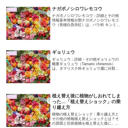
ナガボノシロワレモコウ
花情報
ナガボノシロワレモコウ：詳細とその他
情報基本情報分類ナガボノシロワレモコ
ウ（長穂白吾亦紅）は、バラ科 キンミズ
ヒキ属の多年草です。学名Sanguisorba
tenuifolia var. alba和名ナガボノシロワレ
モコウ（長穂白吾亦紅）...
ギョリュウ
花情報
ギョリュウ：詳細・その他ギョリュウの
概要ギョリュウ（Tamarix chinensis）
は、タマリスク科ギョリュウ属に分類さ
れる落葉低木です。その繊細で軽やかな
枝ぶりと、夏に咲く淡いピンク色の花
は、独特の風情を醸し出します。日本で
は、古くか...
植え替え後に植物がしおれてしま
花情報
った…「植え替えショック」の乗
り越え方
植物の植え替えショック：乗り越え方と
その他の情報植え替えショックとは？そ
の原因と症状植物を植え替えた後に、葉
が垂れ下がったり、元気なくしおれてし