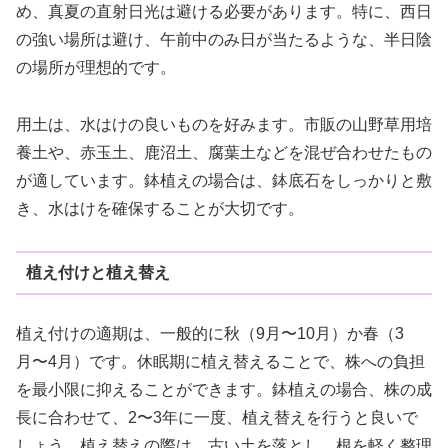
め、真夏の直射日光は避ける必要があります。特に、西日
の強い場所は避け、午前中のみ日が当たるような、半日陰
の場所が理想的です。
用土は、水はけの良いものを好みます。市販の山野草用培
養土や、赤玉土、鹿沼土、腐葉土などを混ぜ合わせたもの
が適しています。鉢植えの場合は、鉢底石をしっかりと敷
き、水はけを確保することが大切です。
植え付けと植え替え
植え付けの適期は、一般的に秋（9月〜10月）か春（3
月〜4月）です。休眠期に植え替えることで、株への負担
を最小限に抑えることができます。鉢植えの場合、株の成
長に合わせて、2〜3年に一度、植え替えを行うと良いで
しょう。植え替えの際は、古い土を落とし、根を軽く整理