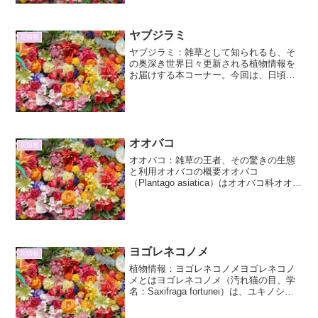
豊かな森にひっそりと、しかし華やかに
咲き...
ヤブジラミ
花情報
ヤブジラミ：雑草として知られるも、そ
の奥深き世界日々更新される植物情報を
お届けする本コーナー。今回は、日頃よ
り私たちの身近な場所でひっそりと、あ
るいはたくましくその姿を見せる「ヤブ
ジラミ」に焦点を当てます。雑草として
扱われることも多いヤブジ...
オオバコ
花情報
オオバコ：雑草の王者、その驚きの生態
と利用オオバコの概要オオバコ
（Plantago asiatica）はオオバコ科オオバ
コ属の一年草または越年草で、道端や空
き地など、人里近くに広く分布する植物
です。世界中に分布するコスモポリタン
種であり、そ...
ヨゴレネコノメ
花情報
植物情報：ヨゴレネコノメヨゴレネコノ
メとはヨゴレネコノメ（汚れ猫の目、学
名：Saxifraga fortunei）は、ユキノシタ
科ユキノシタ属の多年草です。その名前
は、葉の表面に現れる不規則な黄褐色〜