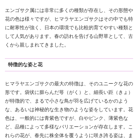
エンゴサク属には非常に多くの種類が存在し、その形態や
花の色は様々ですが、ヒマラヤエンゴサクはその中でも特
に耐寒性が強く、日本の環境でも比較的育てやすい種類と
して人気があります。春の訪れを告げる山野草として、古
くから親しまれてきました。
特徴的な姿と花
ヒマラヤエンゴサクの最大の特徴は、そのユニークな花の
形です。袋状に膨らんだ萼（がく）と、細長い距（きょ）
が特徴的で、まるで小さな鳥が羽を広げているかのよう
な、あるいは神秘的な生き物のような姿をしています。花
色は、一般的には青紫色ですが、白やピンク、薄紫色な
ど、品種によって多様なバリエーションが存在します。こ
れらの花が、春先に株全体を覆うように咲き誇る姿は、ま