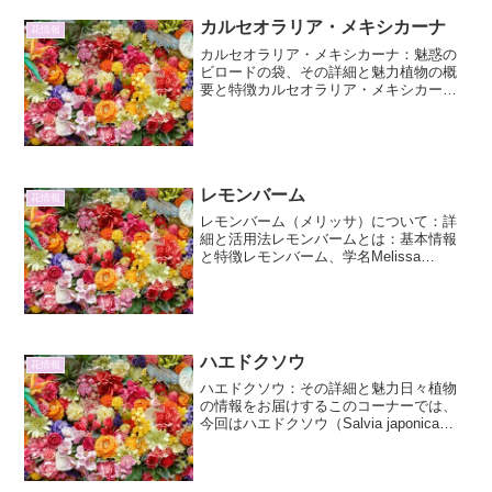
カルセオラリア・メキシカーナ
花情報
カルセオラリア・メキシカーナ：魅惑の
ビロードの袋、その詳細と魅力植物の概
要と特徴カルセオラリア・メキシカーナ
（Calceolaria mexicana）は、南米アンデ
ス山脈の高地に自生する、ゴマノハグサ
科（Scrophulariaceae）...
レモンバーム
花情報
レモンバーム（メリッサ）について：詳
細と活用法レモンバームとは：基本情報
と特徴レモンバーム、学名Melissa
officinalis（メリッサ・オフィキナリス）
は、シソ科に属するハーブの一種です。
その名前の通り、葉にレモンのような爽
やかな...
ハエドクソウ
花情報
ハエドクソウ：その詳細と魅力日々植物
の情報をお届けするこのコーナーでは、
今回はハエドクソウ（Salvia japonica
Thunb.）に焦点を当てます。そのユニー
クな名前の由来から、薬用としての歴
史、そして現代における園芸品種として