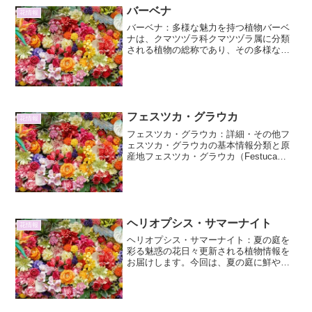
バーベナ
花情報
バーベナ：多様な魅力を持つ植物バーベ
ナは、クマツヅラ科クマツヅラ属に分類
される植物の総称であり、その多様な姿
と育てやすさから、世界中のガーデナー
に愛されています。原産地は南北アメリ
カ大陸を中心に広く分布しており、その
種類は非常に豊富です。一...
フェスツカ・グラウカ
花情報
フェスツカ・グラウカ：詳細・その他フ
ェスツカ・グラウカの基本情報分類と原
産地フェスツカ・グラウカ（Festuca
glauca）は、イネ科シバ属に分類される
多年草です。その魅力的な青灰色の葉色
から「ブルーフェスツカ」や「テンプ
ラ」などの流通...
ヘリオプシス・サマーナイト
花情報
ヘリオプシス・サマーナイト：夏の庭を
彩る魅惑の花日々更新される植物情報を
お届けします。今回は、夏の庭に鮮やか
な彩りと華やかさをもたらしてくれる、
ヘリオプシス・サマーナイトに焦点を当
てて、その詳細と魅力について深く掘り
下げていきます。ヘリオプ...