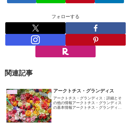
フォローする
関連記事
アークトチス・グランディス
花情報
アークトチス・グランディス：詳細とそ
の他の情報アークトチス・グランディス
の基本情報アークトチス・グランディス
（Arctotis grandis）は、キク科テンニン
ギク属に属する一年草または多年草で、
南アフリカ原産です。その特徴的な花姿
から「...