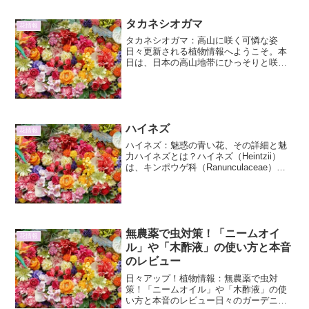
の魅...
タカネシオガマ
花情報
タカネシオガマ：高山に咲く可憐な姿
日々更新される植物情報へようこそ。本
日は、日本の高山地帯にひっそりと咲
く、可憐で力強い植物、「タカネシオガ
マ」について詳しくご紹介します。タカ
ネシオガマとは？タカネシオガマ
（Pedicularis take...
ハイネズ
花情報
ハイネズ：魅惑の青い花、その詳細と魅
力ハイネズとは？ハイネズ（Heintzii）
は、キンポウゲ科（Ranunculaceae）に
属する球根性多年草です。その最大の特
徴は、澄み切った空のような鮮やかな青
い花を咲かせる点にあります。学名は
Hei...
無農薬で虫対策！「ニームオイ
花情報
ル」や「木酢液」の使い方と本音
のレビュー
日々アップ！植物情報：無農薬で虫対
策！「ニームオイル」や「木酢液」の使
い方と本音のレビュー日々のガーデニン