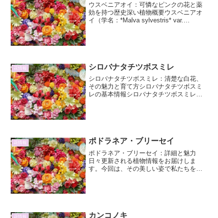
ウスベニアオイ：可憐なピンクの花と薬
効を持つ歴史深い植物概要ウスベニアオ
イ（学名：*Malva sylvestris* var.
*mauritiana*）は、アオイ科ゼニアオイ属
の二年草または多年草です。ヨーロッパ
原産で、日本には古くから...
シロバナタチツボスミレ
花情報
シロバナタチツボスミレ：清楚な白花、
その魅力と育て方シロバナタチツボスミ
レの基本情報シロバナタチツボスミレ
（Viola albiflora）は、スミレ科スミレ属
に属する多年草です。その名の通り、清
らかな白い花を咲かせるのが特徴で、日
本各地の...
ポドラネア・ブリーセイ
花情報
ポドラネア・ブリーセイ：詳細と魅力
日々更新される植物情報をお届けしま
す。今回は、その美しい姿で私たちを魅
了するポドラネア・ブリーセイに焦点を
当て、その詳細や魅力を深く掘り下げて
いきます。ポドラネア・ブリーセイは、
その独特な花形と鮮やかな色彩...
カンコノキ
花情報