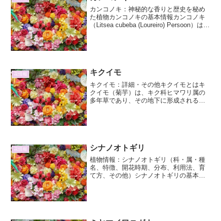
カンコノキ：神秘的な香りと歴史を秘め
た植物カンコノキの基本情報カンコノキ
（Litsea cubeba (Loureiro) Persoon）はク
スノキ科クロモジ属に属する常緑高木で
す。東南アジア原産で、日本では沖縄や
台湾、中国南部などに分布...
キクイモ
花情報
キクイモ：詳細・その他キクイモとはキ
クイモ（菊芋）は、キク科ヒマワリ属の
多年草であり、その地下に形成される塊
茎（イモ）を食用とする植物です。学名
はHelianthus tuberosus。北米原産で、江
戸時代末期に日本に渡来したとされてい
ま...
シナノオトギリ
花情報
植物情報：シナノオトギリ（科・属・種
名、特徴、開花時期、分布、利用法、育
て方、その他）シナノオトギリの基本情
報シナノオトギリ（学名：Hypericum
chinense）は、オトギリソウ科オトギリ
ソウ属の多年草です。その名の通り、中
国（シナ...