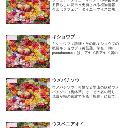
クフェア・タイニーマイス：小宇宙を彩
る愛らしい花日々更新される植物情報、
今回はクフェア・タイニーマイスに焦点
を当て、その魅力と育て方について詳細
に解説します。この愛らしい植物は、そ
の名の通り、まるで小さな宝石のような
花を咲かせ、私たちの日常...
キショウブ
花情報
キショウブ：詳細・その他キショウブの
概要キショウブ（黄菖蒲、学名：Iris
pseudacorus）は、アヤメ科アヤメ属の多
年草です。ヨーロッパ原産で、湿地や水
辺に自生します。日本には外来種として
持ち込まれ、一部地域では野生化してお
り、外来...
ウメバチソウ
花情報
ウメバチソウ：可憐なる里山の妖精ウメ
バチソウ（梅鉢草）は、その名の通り、
花形が梅の家紋である「梅鉢」に似てい
ることから名付けられました。日本の山
野、特に比較的湿った草地や林縁に自生
する、可憐で愛らしい野草です。その清
楚な姿から、古くより人々...
ウスベニアオイ
花情報