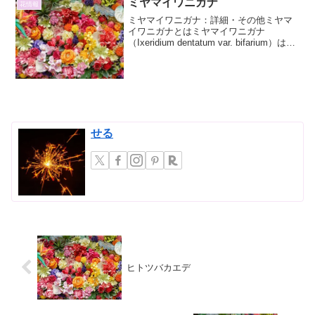
ミヤマイワニガナ
花情報
ミヤマイワニガナ：詳細・その他ミヤマ
イワニガナとはミヤマイワニガナ
（Ixeridium dentatum var. bifarium）は、
キク科ニガナ属に分類される多年草で
す。その名前の通り、山地の岩場や林道
脇などに自生し、たくましく生きる...
せる
ヒトツバカエデ