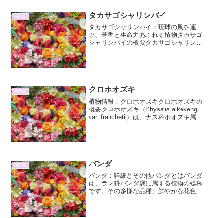
ます。この現象は、単一の原因だけでな
く、複数の要因が複合的...
タカサゴシャリンバイ
花情報
タカサゴシャリンバイ：琉球の風を運
ぶ、芳香と生命力あふれる植物タカサゴ
シャリンバイの概要タカサゴシャリンバ
イ（Rhaphiolepis indica var. umbellata）
は、バラ科シャリンバイ属に属する常緑
低木です。その名前の「タ...
クロホオズキ
花情報
植物情報：クロホオズキクロホオズキの
概要クロホオズキ（Physalis alkekengi
var. franchetii）は、ナス科ホオズキ属の
多年草です。その特徴的な赤く熟した萼
が、提灯や鬼灯（ほおずき）に似ている
ことから「ホオズキ」の...
バンダ
花情報
バンダ：詳細とその他バンダとはバンダ
は、ラン科バンダ属に属する植物の総称
です。その多様な品種、鮮やかな花色、
そして独特の着生性質から、世界中の植
物愛好家を魅了しています。バンダ属の
分類と特徴バンダ属は、東南アジアから