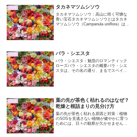
タカネマツムシソウ
花情報
タカネマツムシソウ：高山に咲く可憐な
青い宝石タカネマツムシソウとはタカネ
マツムシソウ（Campanula uniflora）は、
キキョウ科ホタルブクロ属の多年草で
す。その名の通り、標高の高い山、すな
わち「高嶺」に生息するマツムシソウの
仲間で...
バラ・シエスタ
花情報
バラ・シエスタ：魅惑のロマンティック
ローズバラ・シエスタの概要バラ・シエ
スタは、その名の通り、まるでスペイン
の情熱的な夕暮れ時を思わせるような、
鮮やかで深みのある赤色が特徴のバラで
す。1990年代に発表されて以来、その独
特の色合いと豊かな香...
葉の先が茶色く枯れるのはなぜ？
花情報
乾燥と根詰まりの見分け方
葉の先が茶色く枯れる原因と対策：植物
のSOSを見逃さない植物が健やかに育つ
ためには、日々の観察が欠かせません。
特に、葉の先が茶色く枯れる現象は、植
物からの重要なサインである場合があり