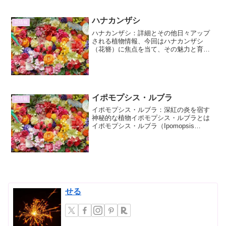
オーストラリアにかけて広...
ハナカンザシ
花情報
ハナカンザシ：詳細とその他日々アップ
される植物情報、今回はハナカンザシ
（花簪）に焦点を当て、その魅力と育て
方、そして様々な側面について詳しくご
紹介します。ハナカンザシの基本情報分
類と学名ハナカンザシは、キク科ロベリ
ア属（Lobelia）に分...
イポモプシス・ルブラ
花情報
イポモプシス・ルブラ：深紅の炎を宿す
神秘的な植物イポモプシス・ルブラとは
イポモプシス・ルブラ（Ipomopsis
rubra）は、北米原産のゴマノハグサ科
（またはハエトリソウ科）に属する一年
草または短命な多年草です。その名の通
り、鮮やかなル...
せる