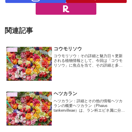
関連記事
コウモリソウ
花情報
コウモリソウ：その詳細と魅力日々更新
される植物情報として、今回は「コウモ
リソウ」に焦点を当て、その詳細と多角
的な魅力を掘り下げていきます。コウモ
リソウ（Chirita fimbrisepala）は、そのユ
ニークな形状と生育環境から、植物愛
好...
ヘツカラン
花情報
ヘツカラン：詳細とその他の情報ヘツカ
ランの概要ヘツカラン（Phaius
tankervilleae）は、ラン科エビネ属に分類
される植物です。その優美な姿と特徴的
な花姿から、古くから愛好家たちの間で
人気を集めてきました。原産地は、東南
アジアか...