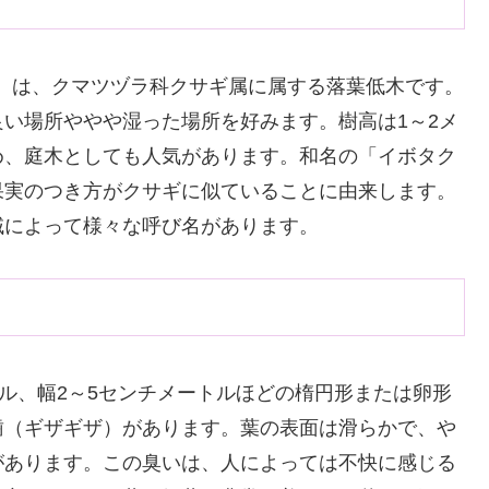
hotoma*）は、クマツヅラ科クサギ属に属する落葉低木です。
い場所ややや湿った場所を好みます。樹高は1～2メ
め、庭木としても人気があります。和名の「イボタク
果実のつき方がクサギに似ていることに由来します。
域によって様々な呼び名があります。
トル、幅2～5センチメートルほどの楕円形または卵形
歯（ギザギザ）があります。葉の表面は滑らかで、や
があります。この臭いは、人によっては不快に感じる