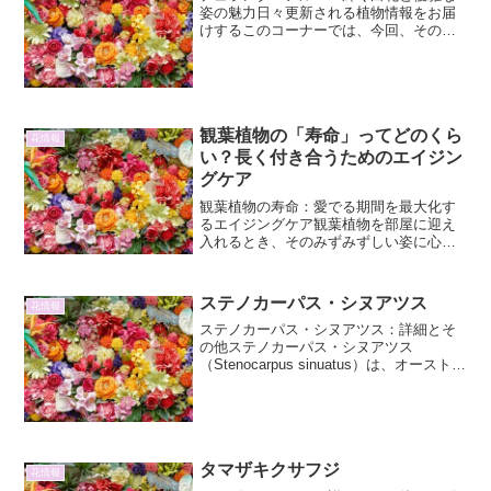
姿の魅力日々更新される植物情報をお届
けするこのコーナーでは、今回、その可
憐な白い花と上品な姿で私たちの心を癒
してくれる「デュランタ・アルバ」に焦
点を当てます。デュランタ属は、熱帯ア
メリカを中心に分布するク...
観葉植物の「寿命」ってどのくら
花情報
い？長く付き合うためのエイジン
グケア
観葉植物の寿命：愛でる期間を最大化す
るエイジングケア観葉植物を部屋に迎え
入れるとき、そのみずみずしい姿に心を
奪われるものです。しかし、ふと「この
植物、一体どれくらい生きるのだろ
う？」と疑問に思うことはありません
ステノカーパス・シヌアツス
花情報
か。観葉植物の寿命は、種類によ...
ステノカーパス・シヌアツス：詳細とそ
の他ステノカーパス・シヌアツス
（Stenocarpus sinuatus）は、オーストラ
リア原産の常緑高木であり、そのユニー
クな花姿から「ファイヤー・ツリー」や
「ホイール・オブ・ファイヤー」とも呼
ばれる、...
タマザキクサフジ
花情報