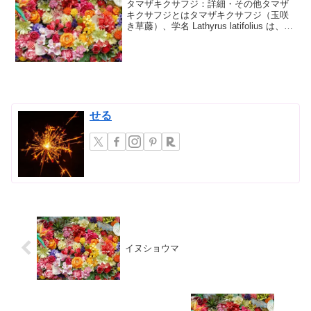
タマザキクサフジ：詳細・その他タマザ
キクサフジとはタマザキクサフジ（玉咲
き草藤）、学名 Lathyrus latifolius は、マ
メ科レンリソウ属の多年草です。その名
の通り、ブドウの房のように多数の花を
つけ、フジ（藤）に似た姿からこの名...
せる
イヌショウマ