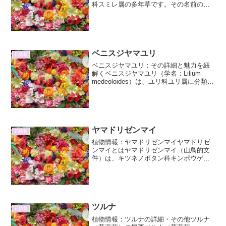
科スミレ属の多年草です。その名前の由
来は、葉の形がモチノキ科のヒイラギ
（柊）に似ていることから来ています。
しかし、ヒイラギとは全く異なる植物で
あり、スミレの仲間であると...
ベニスジヤマユリ
花情報
ベニスジヤマユリ：その詳細と魅力を紐
解くベニスジヤマユリ（学名：Lilium
medeoloides）は、ユリ科ユリ属に分類さ
れる多年草で、その特徴的な花姿と生育
環境から、多くの植物愛好家を魅了して
います。日本固有種であり、主に本州中
部以北...
ヤマドリゼンマイ
花情報
植物情報：ヤマドリゼンマイヤマドリゼ
ンマイとはヤマドリゼンマイ（山鳥的文
件）は、キツネノボタン科キンポウゲ属
に分類される多年草です。その特徴的な
葉の形から、「山鳥の羽」に例えられて
この名がついたと言われています。日本
全国の山地の林縁や草地、...
ツルナ
花情報
植物情報：ツルナの詳細・その他ツルナ