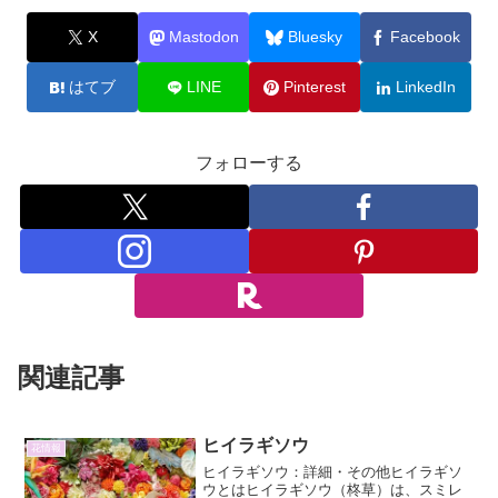
X
Mastodon
Bluesky
Facebook
はてブ
LINE
Pinterest
LinkedIn
フォローする
関連記事
ヒイラギソウ
花情報
ヒイラギソウ：詳細・その他ヒイラギソ
ウとはヒイラギソウ（柊草）は、スミレ