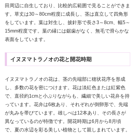
田周辺に自生しており、比較的広範囲で見ることができま
す。草丈は30～80cm程度に成長し、茎は直立して四角形
をしています。葉は対生し、披針形で長さ3～8cm、幅5～
15mm程度です。葉の縁には鋸歯がなく、無毛で滑らかな
表面をしています。
イヌヌマトラノオの花と開花時期
イヌヌマトラノオの花は、茎の先端部に穂状花序を形成
し、多数の花を密につけます。花は淡紅色または紅紫色
で、直径約1cmと小ぶりながらも、繊細で美しい花弁を持
っています。花弁は6枚あり、それぞれが倒卵形で、先端
が丸みを帯びています。雄しべは12本あり、その長さが
異なっているのが特徴です。開花時期は6月から8月頃
で、夏の水辺を彩る美しい植物として親しまれています。