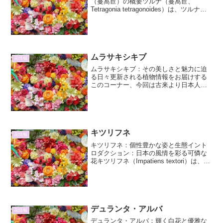
（蔓萵苣）の概要ツルナ（蔓萵苣、
Tetragonia tetragonoides）は、ツルナ科
（またはハマツルナ科）に分類される多
年草です。一般的には「ハマツルナ」や
「ツルナ」、「ハマジシャ」などとも呼
ば...
ムラサキシキブ
花情報
ムラサキシキブ：その美しさと魅力に迫
る日々更新される植物情報をお届けする
このコーナー、今回は古来より日本人に
親しまれてきた美しい実をつける植物、
ムラサキシキブ（紫式部）について詳し
くご紹介します。その名前の由来から、
特徴、育て方、そして文化...
キツリフネ
花情報
キツリフネ：個性豊かな姿と生態イント
ロダクション：日本の風情を彩る可憐な
花キツリフネ（Impatiens textori）は、ツ
リフネソウ科ツリフネソウ属に属する一
年草です。日本の山野に自生する、風情
のある花として古くから親しまれてきま
した...
デュランタ・アルバ
花情報
デュランタ・アルバ：輝く白花と優雅な