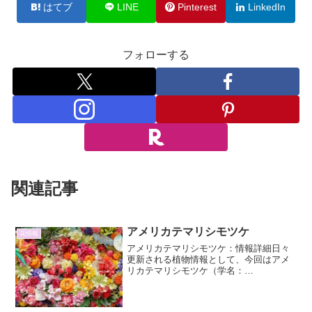
はてブ
LINE
Pinterest
LinkedIn
フォローする
関連記事
アメリカテマリシモツケ
花情報
アメリカテマリシモツケ：情報詳細日々
更新される植物情報として、今回はアメ
リカテマリシモツケ（学名：
Physocarpus opulifolius）に焦点を当て、
その詳細な情報、特徴、栽培方法、そし
てその他魅力について、2000文字以上を