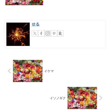
の間で注目を集めている植物です。この
植物は、主にアフリカの乾燥地帯に自生
しており、過酷...
せる
イケマ
イソノギク