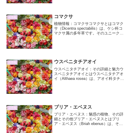
草です。北海道から本州中部に...
コマクサ
花情報
植物情報：コマクサコマクサとはコマク
サ（Dicentra spectabilis）は、ケシ科コ
マクサ属の多年草です。そのユニークな
花の形が、馬の顔に似ていることから
「駒草」と名付けられました。日本を代
表する高山植物の一つであり、その可憐
な姿...
ウスベニタチアオイ
花情報
ウスベニタチアオイ：その詳細と魅力ウ
スベニタチアオイとはウスベニタチアオ
イ（Althaea rosea）は、アオイ科タチア
オイ属に属する二年草、または一年草と
して扱われる草花です。その名前の通
り、淡い紅色の花を咲かせることからこ
の名がつきま...
ブリア・エベヌス
花情報
ブリア・エベヌス：魅惑の植物、その詳
細とその他ブリア・エベヌスとはブリ
ア・エベヌス（Briah ebenus）は、その
珍しい名前と独特の風貌で、植物愛好家