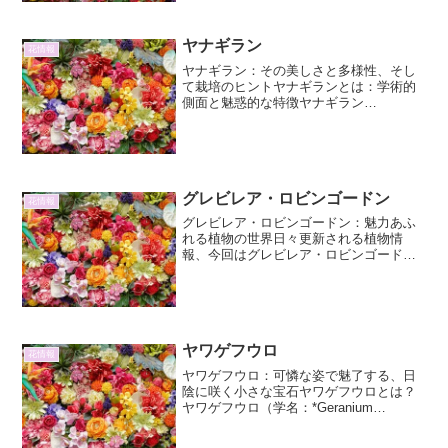
ている種で...
ヤナギラン
花情報
ヤナギラン：その美しさと多様性、そし
て栽培のヒントヤナギランとは：学術的
側面と魅惑的な特徴ヤナギラン
（Epilobium angustifolium）は、アカバナ
科ヤナギラン属に分類される多年草で
す。かつてはヤナギラン属ではなく、ア
カバナ属...
グレビレア・ロビンゴードン
花情報
グレビレア・ロビンゴードン：魅力あふ
れる植物の世界日々更新される植物情
報、今回はグレビレア・ロビンゴードン
に焦点を当て、その魅力を詳しくご紹介
します。この植物は、そのユニークな花
姿と豊かな生態で、多くの植物愛好家を
魅了してやみません。本稿で...
ヤワゲフウロ
花情報
ヤワゲフウロ：可憐な姿で魅了する、日
陰に咲く小さな宝石ヤワゲフウロとは？
ヤワゲフウロ（学名：*Geranium
yesoense* var. *nipponicum*）は、フウ
ロソウ科フウロソウ属に分類される多年