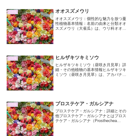
目処...
オオスズメウリ
花情報
オオスズメウリ：個性的な魅力を放つ蔓
性植物基本情報：名前の由来と分類オオ
スズメウリ（大雀瓜）は、ウリ科オオシ
ュウカイドウ属の一年草です。その名の
通り、スズメウリよりもはるかに大きな
実をつけることから名付けられました。
学名は *Bryonia...
ヒルザキツキミソウ
花情報
ヒルザキツキミソウ（昼咲き月見草）詳
細・その他植物の基本情報ヒルザキツキ
ミソウ（昼咲き月見草）は、アカバナ科
マツヨイグサ属に分類される多年草で
す。学名は *Oenothera speciosa*。原産
地は北米南部で、日本では観賞用として
広く...
プロステケア・ガルシアナ
花情報
プロステケア・ガルシアナ：詳細とその
他プロステケア・ガルシアナとはプロス
テケア・ガルシアナ（Prosthechea
garciana）は、ラン科に属する植物で、
そのユニークな形状と魅力的な花姿か
ら、熱帯性ラン愛好家の間で注目を集め