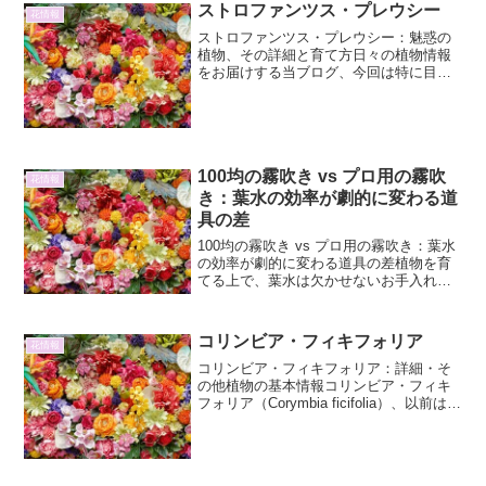
ストロファンツス・プレウシー
花情報
ストロファンツス・プレウシー：魅惑の
植物、その詳細と育て方日々の植物情報
をお届けする当ブログ、今回は特に目を
引く存在であるストロファンツス・プレ
ウシーに焦点を当てます。その独特な姿
と魅力的な性質は、植物愛好家の間でも
注目を集めています。本稿...
100均の霧吹き vs プロ用の霧吹
花情報
き：葉水の効率が劇的に変わる道
具の差
100均の霧吹き vs プロ用の霧吹き：葉水
の効率が劇的に変わる道具の差植物を育
てる上で、葉水は欠かせないお手入れの
一つです。葉に水分を与えることで、乾
燥を防ぎ、病害虫の予防や葉のツヤを保
つ効果が期待できます。しかし、その葉
コリンビア・フィキフォリア
花情報
水の効果を最大限...
コリンビア・フィキフォリア：詳細・そ
の他植物の基本情報コリンビア・フィキ
フォリア（Corymbia ficifolia）、以前はユ
ーカリ・フィキフォリア（Eucalyptus
ficifolia）として知られていたこの植物
は、オーストラリア...