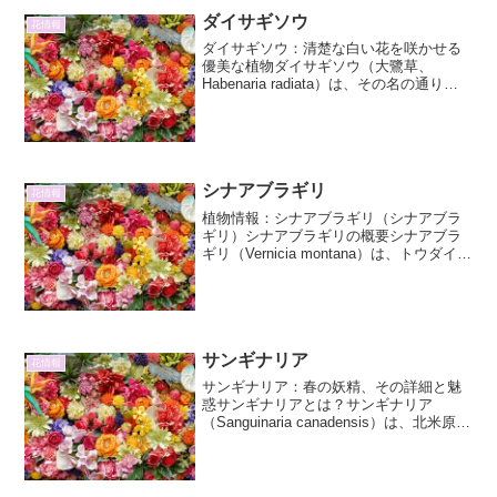
ダイサギソウ
花情報
ダイサギソウ：清楚な白い花を咲かせる
優美な植物ダイサギソウ（大鷺草、
Habenaria radiata）は、その名の通り、
サギが翼を広げたような優雅な白い花を
咲かせる、ラン科の多年草です。日本国
内では本州の関東地方以西、四国、九州
に分布し、...
シナアブラギリ
花情報
植物情報：シナアブラギリ（シナアブラ
ギリ）シナアブラギリの概要シナアブラ
ギリ（Vernicia montana）は、トウダイグ
サ科シナアブラギリ属に分類される落葉
高木です。その名前が示す通り、中国南
部（シナ）を原産地とし、古くからその
樹液や...
サンギナリア
花情報
サンギナリア：春の妖精、その詳細と魅
惑サンギナリアとは？サンギナリア
（Sanguinaria canadensis）は、北米原産
のケシ科サンギナリア属に属する多年草
です。その名前は、ラテン語の
「sanguis」（血）に由来しており、これ
は切...