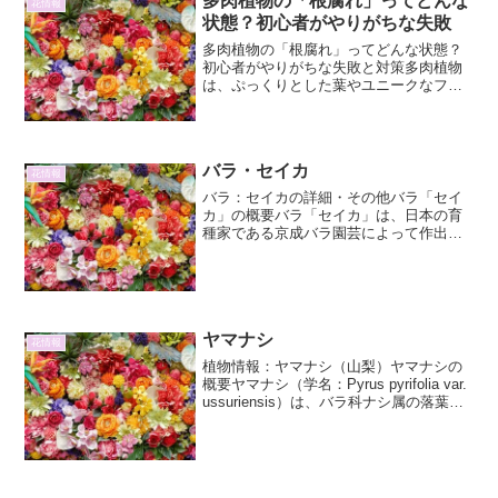
多肉植物の「根腐れ」ってどんな
花情報
状態？初心者がやりがちな失敗
多肉植物の「根腐れ」ってどんな状態？
初心者がやりがちな失敗と対策多肉植物
は、ぷっくりとした葉やユニークなフォ
ルムで人気の植物です。しかし、その魅
力的な姿とは裏腹に、根腐れを起こしや
すく、初心者がつまずきやすいポイント
でもあります。この記事で...
バラ・セイカ
花情報
バラ：セイカの詳細・その他バラ「セイ
カ」の概要バラ「セイカ」は、日本の育
種家である京成バラ園芸によって作出さ
れた、鮮やかな赤色の花を咲かせるハイ
ブリッド・ティーローズです。その名の
通り、「晴れやかな花」をイメージさせ
るような、明るく華やかな...
ヤマナシ
花情報
植物情報：ヤマナシ（山梨）ヤマナシの
概要ヤマナシ（学名：Pyrus pyrifolia var.
ussuriensis）は、バラ科ナシ属の落葉高
木です。日本全国の山地や野山に自生し
ており、秋になると甘酸っぱい実をつけ
ます。古くから日本人に...