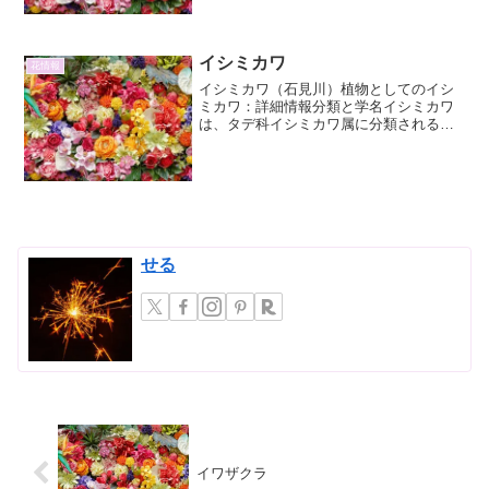
ハーブ療法、ガーデニングなど、様々な
分野で活用されています。...
イシミカワ
花情報
イシミカワ（石見川）植物としてのイシ
ミカワ：詳細情報分類と学名イシミカワ
は、タデ科イシミカワ属に分類される一
年草です。学名はPersicaria senticosaと
なります。イシミカワ属には、その他に
も多くの近縁種が存在し、それぞれが独
自...
せる
イワザクラ