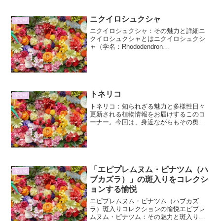
その楚々とした佇まいと力強...
ニクイロシュクシャ
花情報
ニクイロシュクシャ：その魅力と詳細ニ
クイロシュクシャとはニクイロシュクシ
ャ（学名：Rhododendron
sutchuenense）は、ツツジ科シャクナゲ
属に分類される常緑低木です。その名の
通り、肉色とも表現される独特の花色が
特徴であり、...
トネリコ
花情報
トネリコ：知られざる魅力と多様性日々
更新される植物情報をお届けするこのコ
ーナー。今回は、身近ながらもその奥深
い魅力に触れる機会が少ない「トネリ
コ」に焦点を当てます。トネリコと一口
に言っても、その種類は多岐にわたり、
私たちの生活の様々な場面で...
「エピプレムヌム・ピナツム（ハ
花情報
ブカズラ）」の斑入りをコレクシ
ョンする愉悦
エピプレムヌム・ピナツム（ハブカズ
ラ）斑入りコレクションの愉悦エピプレ
ムヌム・ピナツム：その魅力と斑入りの