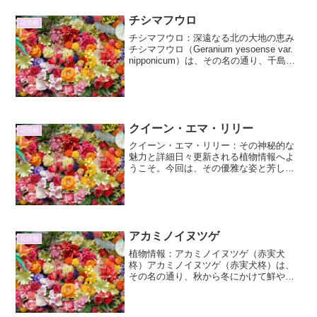
チシマフウロ
花情報
チシマフウロ：深遠なる北の大地の恵み
チシマフウロ（Geranium yesoense var.
nipponicum）は、その名の通り、千島列
島を原産地とする、フウロソウ科の可憐
でありながらも力強い生命力を持つ多年
草です。北海道や本州の高山...
クイーン・エマ・リリー
花情報
クイーン・エマ・リリー：その神秘的な
魅力と詳細日々更新される植物情報へよ
うこそ。今回は、その優雅な姿と芳しい
香りで人々を魅了する「クイーン・エ
マ・リリー」に焦点を当て、その詳細と
魅力について深く掘り下げていきます。
クイーン・エマ・リリーとは...
アカミノイヌツゲ
花情報
植物情報：アカミノイヌツゲ（赤実犬
柊）アカミノイヌツゲ（赤実犬柊）は、
その名の通り、秋から冬にかけて鮮やか
な赤い実をつけるモチノキ科モチノキ属
の常緑低木です。日本原産で、古くから
庭木や生垣として親しまれてきました。