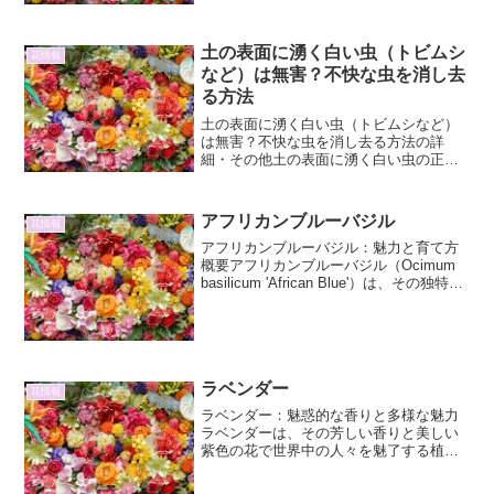
世界エピプレムヌム・ピナツム、通称ハ
ブカズラ。この熱帯性のつる性植物は、
その独特な葉の形状と成長と共に変化す
土の表面に湧く白い虫（トビムシ
花情報
る姿で、多くの植物愛好家を...
など）は無害？不快な虫を消し去
る方法
土の表面に湧く白い虫（トビムシなど）
は無害？不快な虫を消し去る方法の詳
細・その他土の表面に湧く白い虫の正体
と生態植物を育てていると、土の表面に
小さな白い虫が群がっているのを目にす
ることがあります。これらの虫は、トビ
アフリカンブルーバジル
花情報
ムシ（springtail...
アフリカンブルーバジル：魅力と育て方
概要アフリカンブルーバジル（Ocimum
basilicum 'African Blue'）は、その独特な
青みがかった紫色の花穂と、スパイシー
で甘い香りが特徴のハーブです。通常の
バジルとは一線を画す、エレ...
ラベンダー
花情報
ラベンダー：魅惑的な香りと多様な魅力
ラベンダーは、その芳しい香りと美しい
紫色の花で世界中の人々を魅了する植物
です。古くから香料、薬用、観賞用とし
て親しまれ、現代でもアロマテラピーや