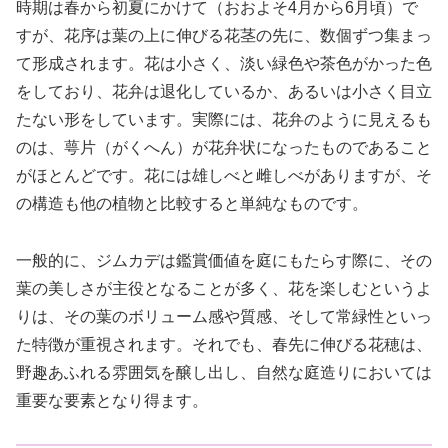
時期は春から初夏にかけて（おおよそ4月から6月頃）で
すが、花序は葉の上に伸びる花茎の先に、数個ずつ集まっ
て形成されます。花は小さく、淡い緑色や茶色がかった色
をしており、花弁は退化しているか、あるいは小さく目立
たない形をしています。実際には、花弁のように見えるも
のは、萼片（がくへん）が花弁状になったものであること
がほとんどです。花には雄しべと雌しべがありますが、そ
の構造も他の植物と比較すると単純なものです。
一般的に、ジムカデは鑑賞価値を庭にもたらす際に、その
葉の美しさが主役となることが多く、花を楽しむというよ
りは、その葉のボリューム感や質感、そして常緑性といっ
た特徴が重視されます。それでも、春先に伸びる花穂は、
野趣あふれる雰囲気を醸し出し、自然な庭造りにおいては
重要な要素となり得ます。