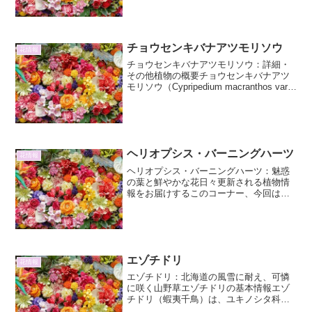
鮮やかで情熱的な品種です。世界中で愛
されるバラの中でも、特にその色彩の豊
かさと、力強い香りで人々を...
チョウセンキバナアツモリソウ
花情報
チョウセンキバナアツモリソウ：詳細・
その他植物の概要チョウセンキバナアツ
モリソウ（Cypripedium macranthos var.
zabescorum）は、ラン科アツモリソウ属
に属する多年草です。その名の通り、朝
鮮半島を原産地とする...
ヘリオプシス・バーニングハーツ
花情報
ヘリオプシス・バーニングハーツ：魅惑
の葉と鮮やかな花日々更新される植物情
報をお届けするこのコーナー、今回はヘ
リオプシス・バーニングハーツに焦点を
当てます。ヘリオプシスは、キク科ヘリ
オプシス属の耐寒性多年草で、北米原産
の植物です。その中でも「...
エゾチドリ
花情報
エゾチドリ：北海道の風雪に耐え、可憐
に咲く山野草エゾチドリの基本情報エゾ
チドリ（蝦夷千鳥）は、ユキノシタ科チ
ゴユリ属に分類される多年草です。その