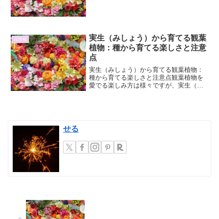
名は、北海道（蝦夷地）に自生し、その
可憐な姿が鳥の姿に似ていることから名
付けられました。主に、北...
実生（みしょう）から育てる観葉
花情報
植物：種から育てる楽しさと注意
点
実生（みしょう）から育てる観葉植物：
種から育てる楽しさと注意点観葉植物を
愛でる楽しみ方は様々ですが、実生（み
しょう）、つまり種から育てる方法は、
その過程そのものが大きな魅力となりま
す。芽が出て、葉が広がり、やがて立派
な株へと成長していく姿を...
せる