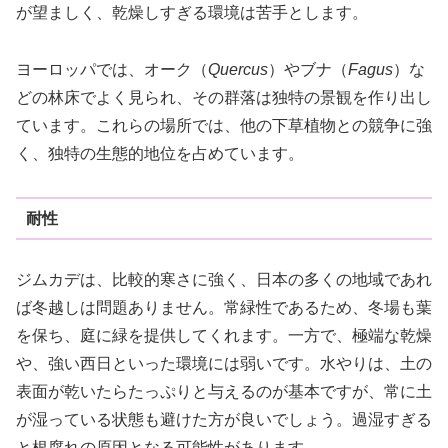
が望ましく、乾燥しすぎる環境は苦手とします。
ヨーロッパでは、オーク（
Quercus
）やブナ（
Fagus
）な
どの林床でよく見られ、その群落は独特の景観を作り出し
ています。これらの場所では、他の下草植物との競争に強
く、独特の生態的地位を占めています。
耐性
ジムカデは、比較的寒さに強く、日本の多くの地域であれ
ば冬越しは問題ありません。常緑性であるため、冬場も葉
を保ち、庭に緑を提供してくれます。一方で、極端な乾燥
や、強い西日といった環境には弱いです。水やりは、土の
表面が乾いたらたっぷりと与えるのが基本ですが、常に土
が湿っている状態も避けた方が良いでしょう。過湿すぎる
と根腐れの原因となる可能性があります。