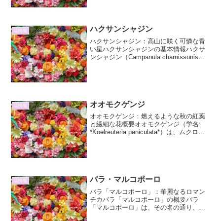
「点」のように青い花を咲かせる様子か
ら名付けられたとされています...
ハクサンシャジン
花情報
ハクサンシャジン：高山に咲く可憐な青
い星ハクサンシャジンの基本情報ハクサ
ンシャジン（Campanula chamissonis）
は、キキョウ科ツリガネニンジン属の多
年草です。その名前の通り、白山に多く
自生することからこの名がつけられまし
た。...
オオモクゲンジ
花情報
オオモクゲンジ：燃えるような秋の紅葉
と繊細な花概要オオモクゲンジ（学名:
*Koelreuteria paniculata*）は、ムクロジ
科ムクロジ属に属する落葉高木です。中
国原産で、日本へは江戸時代に渡来しま
した。街路樹や公園樹として広く...
バラ・マルコポーロ
花情報
バラ「マルコポーロ」：華麗なるロマン
チカバラ「マルコポーロ」の概要バラ
「マルコポーロ」は、その名の通り、冒
険とロマンスに満ちた旅を連想させる、