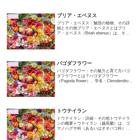
ブリア・エベヌス
花情報
ブリア・エベヌス：魅惑の植物、その詳
細とその他ブリア・エベヌスとはブリ
ア・エベヌス（Briah ebenus）は、その
珍しい名前と独特の風貌で、植物愛好家
の間で注目を集めている植物です。この
植物は、主にアフリカの乾燥地帯に自生
しており、過酷...
パゴダフラワー
花情報
パゴダフラワー：その魅力と育て方パゴ
ダフラワーとは？パゴダフラワー
（Pagoda flower）、学名：Clerodendrum
fortunatum L. は、クマツヅラ科クレロデ
ンドルム属に属する常緑低木です。その
名の通り、先端に集まっ...
トウテイラン
花情報
トウテイラン：詳細・その他トウテイラ
ンの概要トウテイラン（越高蘭）は、ゴ
マノハグサ科（あるいはオオバコ科）ル
リトラノオ属に分類される、日本原産の
多年草です。その名前は、「空」に