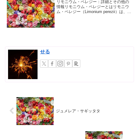
リモニウム・ペレジー：詳細とその他の
情報リモニウム・ペレジーとはリモニウ
ム・ペレジー（Limonium perezii）は、イ
ソギンチャク科（Plumbaginaceae）に属
する植物で、その鮮やかな花色と長期間
にわたる開花期から、ガーデニ...
せる
ジュメレア・サギッタタ