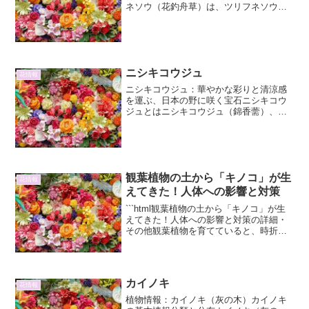
ネソウ（花釣舟草）は、ツリフネソウ科
ツリフネソウ属に属する一年草です。そ
のユニークな花姿から「花釣舟草」とい
う名前が付けられました。原産地はアジ
アの熱帯地域ですが、世界...
ニシキコウジュ
花情報
ニシキコウジュ：華やかな彩りと清涼感
を運ぶ、日本の野に咲く宝石ニシキコウ
ジュとはニシキコウジュ（錦香薷）、学
名Calamintha chinensis var. essentialis
は、シソ科コウジュ属に分類される多年
草です。その名の通り...
観葉植物の土から「キノコ」が生
花情報
えてきた！人体への影響と対策
```html観葉植物の土から「キノコ」が生
えてきた！人体への影響と対策の詳細・
その他観葉植物を育てていると、時折
「土からキノコが生えてきた！」という
驚きの体験をすることがあります。一
見、不気味に思えるかもしれませんが、
多くの場合、これは植...
カイノキ
花情報
植物情報：カイノキ（灰の木）カイノキ