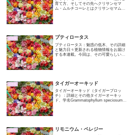
育て方、そしてその先へクリサンセマ
ム・ムルチコーレとはクリサンセマム・
ムルチコーレ（Chrysanthemum
multicaule）、通称「マルティコール」
は、キク科クリサンセマム属に分類され
る一年草で...
プティロータス
花情報
プティロータス：魅惑の低木、その詳細
と魅力日々更新される植物情報をお届け
する本連載。今回は、その可愛らしい姿
と可憐な花で私たちを魅了する「プティ
ロータス」に焦点を当て、その詳細と魅
力を深掘りしていきます。プティロータ
スは、その名の通り、まる...
タイガーオーキッド
花情報
タイガーオーキッド（タイガーブロッ
チ）：詳細とその他タイガーオーキッ
ド、学名Grammatophyllum speciosum
は、その壮麗な姿とユニークな模様か
ら、植物愛好家の間で「花の王」とも称
される、東南アジア原産の大型ラン科植
物です。...
リモニウム・ペレジー
花情報