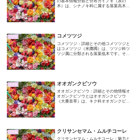
の基本情報分類と分布カイノキ（灰の
木）は、シナノキ科に属する落葉高木で
す。学名はTilia kiusiana。日本固有種と
されており、特に本州の日本海側、主に
福井県、石川県、富山県などに分布して
います。そ...
コメツツジ
花情報
コメツツジ：詳細とその他コメツツジと
はコメツツジ（米躑躅）は、ツツジ科ツ
ツジ属に分類される落葉低木です。その
名の通り、米粒のような小さな白い花を
たくさん咲かせることから「コメツツ
ジ」と呼ばれています。日本固有種であ
り、主に本州の日本海側に分...
オオガンクビソウ
花情報
オオガンクビソウ：詳細とその他情報オ
オガンクビソウとはオオガンクビソウ
（大雁首草）は、キク科オオガンクビソ
ウ属の多年草です。その名前の由来は、
花の形が雁（がん）の首を長く伸ばした
様子に似ていることから来ており、「オ
オ」はそれに大きいものが付...
クリサンセマム・ムルチコーレ
花情報
クリサンセマム・ムルチコーレ：魅力と