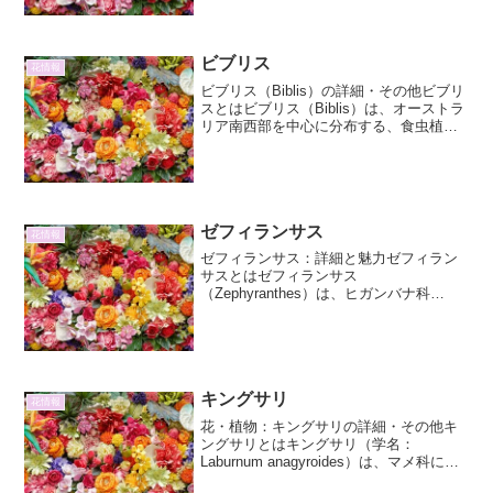
ロビンの基本情報レッドロビン（Red
Robin）は、カナメ...
ビブリス
花情報
ビブリス（Biblis）の詳細・その他ビブリ
スとはビブリス（Biblis）は、オーストラ
リア南西部を中心に分布する、食虫植物
の一属です。そのユニークな形態と、粘
液による昆虫捕獲のメカニズムから、多
くの植物愛好家を魅了しています。ビブ
リス属は...
ゼフィランサス
花情報
ゼフィランサス：詳細と魅力ゼフィラン
サスとはゼフィランサス
（Zephyranthes）は、ヒガンバナ科
（Amaryllidaceae）に属する多年草で、
その可憐な花姿から「レインリリー」や
「タマスダレ」といった愛称で親しまれ
ています。原産地...
キングサリ
花情報
花・植物：キングサリの詳細・その他キ
ングサリとはキングサリ（学名：
Laburnum anagyroides）は、マメ科に属
する落葉低木です。その名前は、「黄金