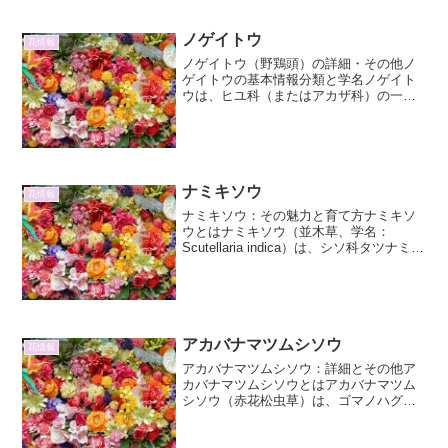
ノゲイトウ
花情報
ノゲイトウ（野鶏頭）の詳細・その他ノ
ゲイトウの基本情報分類と学名ノゲイト
ウは、ヒユ科（またはアカザ科）の一年
草であり、学名は *Celosia argentea* var.
*cristata* です。古くから世界中で栽培さ
れており、その多...
ナミキソウ
花情報
ナミキソウ：その魅力と育て方ナミキソ
ウとはナミキソウ（並木草、学名：
Scutellaria indica）は、シソ科タツナミソ
ウ属の多年草です。古くから日本各地に
自生しており、その可憐な姿で私たちを
楽しませてくれます。名前の由来は、そ
の花が...
アカバナマツムシソウ
花情報
アカバナマツムシソウ：詳細とその他ア
カバナマツムシソウとはアカバナマツム
シソウ（赤花松虫草）は、ゴマノハグサ
科に属する多年草で、その可憐な姿と特
徴的な花形から、古くから愛されてきた