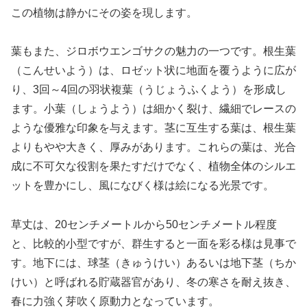
この植物は静かにその姿を現します。
葉もまた、ジロボウエンゴサクの魅力の一つです。根生葉
（こんせいよう）は、ロゼット状に地面を覆うように広が
り、3回～4回の羽状複葉（うじょうふくよう）を形成し
ます。小葉（しょうよう）は細かく裂け、繊細でレースの
ような優雅な印象を与えます。茎に互生する葉は、根生葉
よりもやや大きく、厚みがあります。これらの葉は、光合
成に不可欠な役割を果たすだけでなく、植物全体のシルエ
ットを豊かにし、風になびく様は絵になる光景です。
草丈は、20センチメートルから50センチメートル程度
と、比較的小型ですが、群生すると一面を彩る様は見事で
す。地下には、球茎（きゅうけい）あるいは地下茎（ちか
けい）と呼ばれる貯蔵器官があり、冬の寒さを耐え抜き、
春に力強く芽吹く原動力となっています。