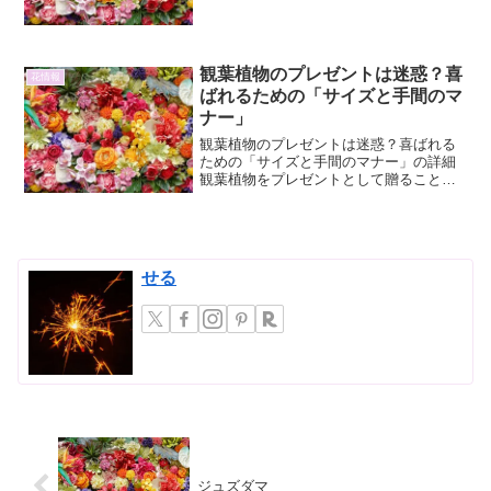
の鎖」を意味するラテン語に由来し、春
から初夏にかけて垂れ下がる鮮やかな黄
色の花房が...
観葉植物のプレゼントは迷惑？喜
花情報
ばれるための「サイズと手間のマ
ナー」
観葉植物のプレゼントは迷惑？喜ばれる
ための「サイズと手間のマナー」の詳細
観葉植物をプレゼントとして贈ること
は、相手の空間に彩りと癒やしをもたら
す素晴らしいアイデアです。しかし、一
方で「迷惑なのではないか？」という懸
念も耳にすることがあります...
せる
ジュズダマ