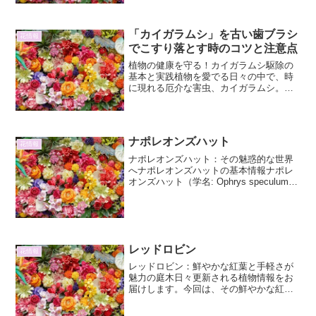
山野草の一つです。学名はScutellaria
indica...
「カイガラムシ」を古い歯ブラシ
花情報
でこすり落とす時のコツと注意点
植物の健康を守る！カイガラムシ駆除の
基本と実践植物を愛でる日々の中で、時
に現れる厄介な害虫、カイガラムシ。せ
っかく丹精込めて育てている植物に悪影
響を及ぼす存在です。今回は、家庭で手
軽にできるカイガラムシ対策として、
「古い歯ブラシでこすり落と...
ナポレオンズハット
花情報
ナポレオンズハット：その魅惑的な世界
へナポレオンズハットの基本情報ナポレ
オンズハット（学名: Ophrys speculum）
は、地中海沿岸地域を中心に自生するラ
ン科の植物です。そのユニークな花姿か
ら、フランス皇帝ナポレオン・ボナパル
トのか...
レッドロビン
花情報
レッドロビン：鮮やかな紅葉と手軽さが
魅力の庭木日々更新される植物情報をお
届けします。今回は、その鮮やかな紅葉
と育てやすさで人気の庭木、レッドロビ
ンについて詳しくご紹介します。レッド