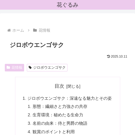
花ぐるみ
ホーム
花情報
ジロボウエンゴサク
2025.10.11
花情報
ジロボウエンゴサク
目次
ジロボウエンゴサク：深遠なる魅力とその姿
形態：繊細さと力強さの共存
生育環境：秘めたる生命力
名前の由来：侍と男爵の物語
観賞のポイントと利用