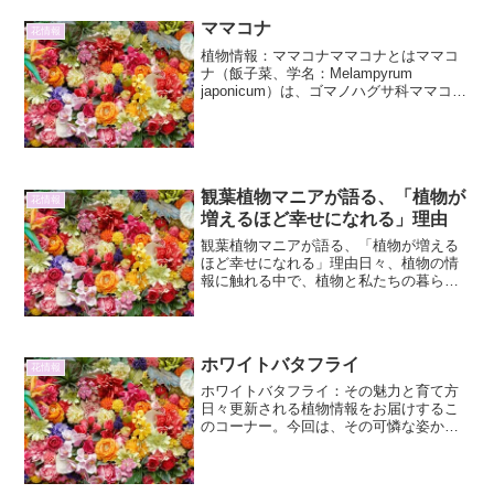
長を妨げたり、葉の色が悪...
ママコナ
花情報
植物情報：ママコナママコナとはママコ
ナ（飯子菜、学名：Melampyrum
japonicum）は、ゴマノハグサ科ママコナ
属に分類される一年草または越年草で
す。日本各地の山地や丘陵地の林縁、草
地などに生育しています。名前の由来
は、その可愛ら...
観葉植物マニアが語る、「植物が
花情報
増えるほど幸せになれる」理由
観葉植物マニアが語る、「植物が増える
ほど幸せになれる」理由日々、植物の情
報に触れる中で、植物と私たちの暮らし
がいかに密接に関わり、そして植物が増
えることが私たちの幸福度をどのように
高めるのか、その深淵な理由に気づかさ
れます。観葉植物を愛でる...
ホワイトバタフライ
花情報
ホワイトバタフライ：その魅力と育て方
日々更新される植物情報をお届けするこ
のコーナー。今回は、その可憐な姿から
多くの人々を魅了する「ホワイトバタフ
ライ」について、詳細な情報をお届けし
ます。ホワイトバタフライの基本情報ホ