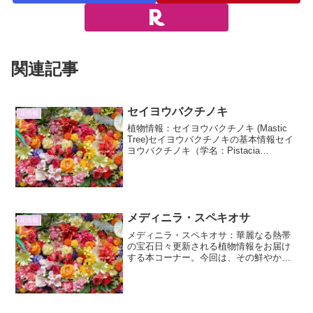
関連記事
セイヨウバクチノキ
花情報
植物情報：セイヨウバクチノキ (Mastic
Tree)セイヨウバクチノキの基本情報セイ
ヨウバクチノキ（学名：Pistacia
lentiscus）は、ウルシ科ピスタチア属の
常緑低木または小高木です。地中海沿岸
地域、特にギリシャのヒオス島が...
メディニラ・スペキオサ
花情報
メディニラ・スペキオサ：華麗なる熱帯
の宝石日々更新される植物情報をお届け
する本コーナー。今回は、その鮮やかな
花姿で見る者を魅了する、熱帯の宝石と
も称される「メディニラ・スペキオサ」
に焦点を当てます。メディニラ・スペキ
オサとは？メディニラ・ス...