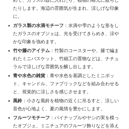
めて、ガラスの器に入れたり、植物の根元に散らし
たりします。海辺の雰囲気が生まれ、涼しげな印象
に。
ガラス製の水滴モチーフ
：水滴や雫のような形をし
たガラスのオブジェは、光を受けてきらめき、涼や
かな印象を強めます。
竹や籐のアイテム
：竹製のコースターや、籐で編ま
れたミニバスケット、竹細工の置物などは、ナチュ
ラルで涼しげな雰囲気を醸し出します。
青や水色の雑貨
：青や水色を基調としたミニポッ
ト、キャンドル、ファブリックなどを組み合わせる
と、視覚的に涼しさを感じさせます。
風鈴
：小さな風鈴を植物の近くに吊るすと、涼しい
音色が心地よく、夏の風情を豊かにします。
フルーツモチーフ
：パイナップルやヤシの実を模っ
たオブジェ、ミニチュアのフルーツ飾りなどを添え