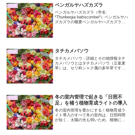
ベンガルヤハズカズラ
花情報
ベンガルヤハズカズラ（学名:
*Thunbergia battiscombei*）ベンガルヤハ
ズカズラの概要ベンガルヤハズカズラ
は、アカンサス科（※）に属する常緑性
のつる性低木です。その独特な形状の花
と、涼しげな葉のコントラストが魅力的
な植...
タチカメバソウ
花情報
タチカメバソウ：詳細とその他情報タチ
カメバソウとはタチカメバソウ（立釜麦
草）は、セリ科シャク属の多年草です。
その名前の「タチ」は立ち姿、「カメ
バ」は葉の形が亀の甲羅に似ていること
に由来すると言われています。「ソウ」
は草を意味します。夏から秋...
冬の室内管理で起きる「日照不
花情報
足」を補う植物育成ライトの導入
冬の室内管理を豊かにする！植物育成ラ
イト導入のすべて冬の室内は、日照時間
が短く、太陽の光も弱いため、植物にと
って厳しい環境です。特に、日当たりの
悪い部屋で植物を育てている場合、「日
照不足」は深刻な問題となり、植物の成