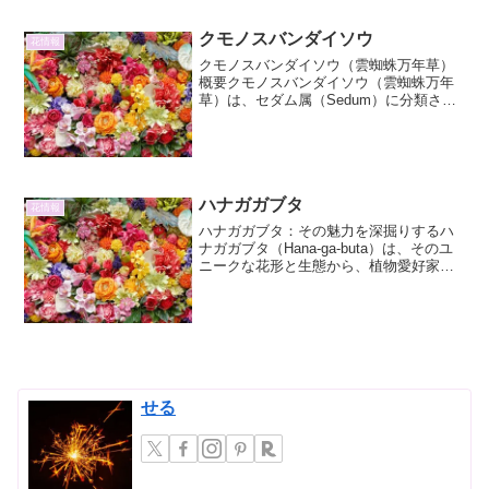
ワイトバタフライ（Whi...
クモノスバンダイソウ
花情報
クモノスバンダイソウ（雲蜘蛛万年草）
概要クモノスバンダイソウ（雲蜘蛛万年
草）は、セダム属（Sedum）に分類され
る多肉植物の一種です。そのユニークな
姿から「蜘蛛の巣万年草」とも呼ばれ、
独特の景観を作り出すことから園芸愛好
家の間で人気がありま...
ハナガガブタ
花情報
ハナガガブタ：その魅力を深掘りするハ
ナガガブタ（Hana-ga-buta）は、そのユ
ニークな花形と生態から、植物愛好家だ
けでなく、一般の人々にも知られる存在
となりつつあります。日々の植物情報の
発信において、この魅力的な植物に焦点
を当てること...
せる