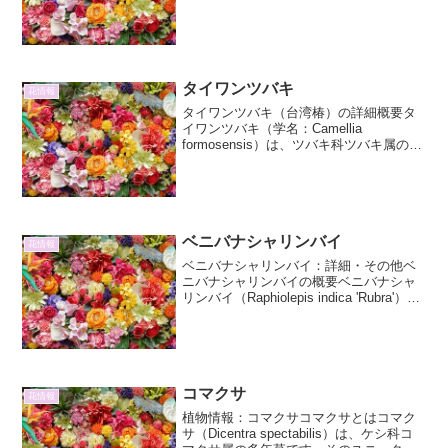
で、そのユニークな名前の由来と薬効で
知られています。名前の「ヒキオコシ」
は、「人を引き起こす」という意味に由
来し...
タイワンツバキ
花情報
タイワンツバキ（台湾椿）の詳細概要タ
イワンツバキ（学名：Camellia
formosensis）は、ツバキ科ツバキ属の常
緑低木です。その名の通り、台湾に自生
するツバキの一種であり、近年、その美
しい姿と育てやすさから日本でも人気が
高まってい...
ベニバナシャリンバイ
花情報
ベニバナシャリンバイ：詳細・その他ベ
ニバナシャリンバイの概要ベニバナシャ
リンバイ（Raphiolepis indica 'Rubra'）
は、ツツジ科シャリンバイ属の常緑低木
です。その名の通り、鮮やかな紅色の花
を咲かせることが最大の特徴であり...
コマクサ
花情報
植物情報：コマクサコマクサとはコマク
サ（Dicentra spectabilis）は、ケシ科コ