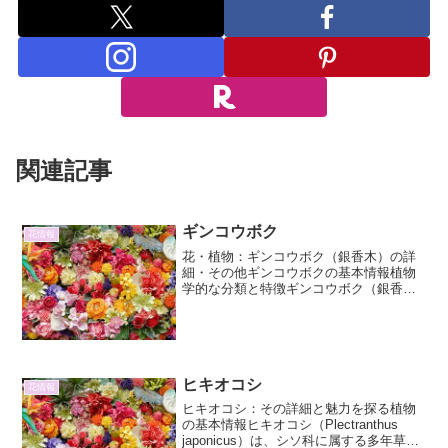
関連記事
ギンコウボク
花情報
花・植物：ギンコウボク（銀香木）の詳
細・その他ギンコウボクの基本情報植物
学的な分類と特徴ギンコウボク（銀香
木）、学名Michelia albaは、モクレン科
オガタマノキ属（Magnolia属ともされ
る）に分類される常緑高木です。別名と
して、...
ヒキオコシ
花情報
ヒキオコシ：その詳細と魅力を探る植物
の基本情報ヒキオコシ（Plectranthus
japonicus）は、シソ科に属する多年草