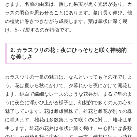
きます。名前の由来は、熟した果実が黒く光沢があり、カ
ラスの羽色を思わせることにあります。蔓は長く伸び、他
の植物に巻きつきながら成長します。葉は掌状に深く裂
け、5～7裂するのが特徴です。
2. カラスウリの花：夜にひっそりと咲く神秘的
な美しさ
カラスウリの一番の魅力は、なんといってもその花でしょ
う。花は夏から秋にかけて、夕暮れから夜にかけて開花し
ます。純白で繊細なレースのような花弁が、まるで星のよ
うに夜空に浮かび上がる様子は、幻想的で多くの人の心を
魅了しています。花は雌雄異株で、雄花と雌花が別々の株
に咲きます。雄花は多数集まって咲くのに対し、雌花は単
生します。雄花の花弁は糸状に細く裂け、中心部には多数
のおしべが放射状に広がります。一方、雌花には太い花柱