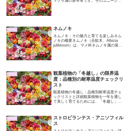
マクサ属の多年草です。そのユニークな
花の形が、馬の顔に似ていることから
「駒草」と名付けられました。日本を代
表する高山植物の一つであり、その可憐
な姿...
ネムノキ
花情報
ネムノキ：その魅力と育てる楽しみネム
ノキの概要ネムノキ（合歓木、Albizia
julibrissin）は、マメ科ネムノキ属の落葉
高木です。その特徴的な繊細な葉の形
と、夏に咲く鮮やかなピンク色の花は、
日本の夏の風物詩とも言えます。名前の
「ネ...
観葉植物の「冬越し」の限界温
花情報
度：品種別の耐寒温度チェックリ
スト
観葉植物の冬越し：品種別耐寒温度チェ
ックリストと詳細観葉植物を一年を通し
て美しく育てるためには、「冬越し」が
非常に重要です。多くの観葉植物は本来
熱帯や亜熱帯の気候で育つため、日本の
冬の寒さには非常に弱いです。しかし、
ストロビランテス・アニソフィル
花情報
品種によって耐寒性には大...
ス
ストロビランテス・アニソフィルス：詳