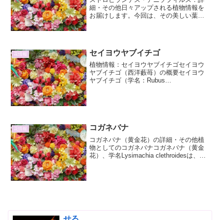
細・その他日々アップされる植物情報を
お届けします。今回は、その美しい葉模
様で近年注目を集めているストロビラン
テス・アニソフィルスについて、詳細な
情報をお届けします。ストロビランテ
ス・アニソフィルスとはスト...
セイヨウヤブイチゴ
花情報
植物情報：セイヨウヤブイチゴセイヨウ
ヤブイチゴ（西洋藪苺）の概要セイヨウ
ヤブイチゴ（学名：Rubus
phoenicolasius）は、バラ科キイチゴ属の
落葉低木です。その名の通り、ヨーロッ
パ原産のヤブイチゴの仲間であり、日本
でも近年、観賞...
コガネバナ
花情報
コガネバナ（黄金花）の詳細・その他植
物としてのコガネバナコガネバナ（黄金
花）、学名Lysimachia clethroidesは、サ
クラソウ科（またはヤブコウジ科）オカ
トラノオ属（Lysimachia）に分類される
多年草です。その名前の通り...
せる