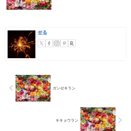
イシュロラン」に焦点を当て、その詳細
と魅力について botanically に深...
せる
ガンゼキラン
キキョウラン