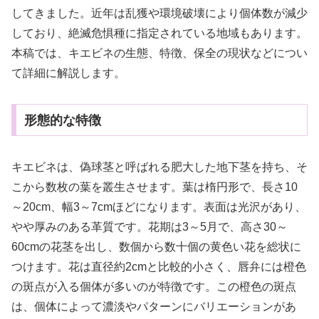
してきました。近年は乱獲や環境破壊により個体数が減少
しており、絶滅危惧種に指定されている地域もあります。
本稿では、キエビネの生態、特徴、保全の現状などについ
て詳細に解説します。
形態的な特徴
キエビネは、偽球茎と呼ばれる肥大した地下茎を持ち、そ
こから数枚の葉を叢生させます。葉は楕円形で、長さ10
～20cm、幅3～7cmほどになります。表面は光沢があり、
やや厚みのある革質です。花期は3～5月で、高さ30～
60cmの花茎を出し、数個から数十個の黄色い花を総状に
つけます。花は直径約2cmと比較的小さく、唇弁には橙色
の斑点が入る個体が多いのが特徴です。この橙色の斑点
は、個体によって濃淡やパターンにバリエーションがあ