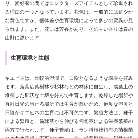
り、愛好家の間ではコレクターズアイテムとして珍重され
る理由の一つとなっています。花色は、一般的には鮮やか
な黄色ですが、個体差や生育環境によって多少の変異が見
られます。また、花には芳香があり、その甘い香りは春の
山野に漂います。
生育環境と生態
キエビネは、比較的湿潤で、日陰となるような環境を好み
ます。落葉広葉樹林や杉林などの林床に自生し、腐葉土の
堆積した肥沃な土壌を好んで生育します。乾燥した場所や
直射日光の当たる場所では生育が悪いため、適度な湿度と
日陰がキエビネの生育には不可欠です。繁殖方法は、種子
による繁殖と、偽球茎から伸びる匍匐茎による栄養繁殖の
両方で行われます。種子繁殖は、ラン科植物特有の菌根菌