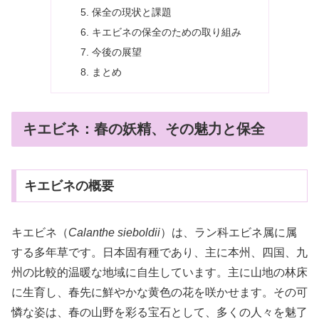
保全の現状と課題
キエビネの保全のための取り組み
今後の展望
まとめ
キエビネ：春の妖精、その魅力と保全
キエビネの概要
キエビネ（
Calanthe sieboldii
）は、ラン科エビネ属に属
する多年草です。日本固有種であり、主に本州、四国、九
州の比較的温暖な地域に自生しています。主に山地の林床
に生育し、春先に鮮やかな黄色の花を咲かせます。その可
憐な姿は、春の山野を彩る宝石として、多くの人々を魅了