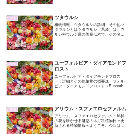
な桜の花のようで、多くの人々を魅了し
てきました。原産地は、主...
ツタウルシ
花情報
植物情報：ツタウルシの詳細・その他ツ
タウルシとはツタウルシ（蔦漆）は、ウ
ルシ科ウルシ属の落葉低木で、その名前
が示す通り、ツタのように地面を這った
り、他の植物に絡みついたりしながら成
長する特徴を持っています。学名は Rhus
radicans...
ユーフォルビア・ダイアモンドフ
花情報
ロスト
ユーフォルビア・ダイアモンドフロス
ト：詳細とその他植物の概要ユーフォル
ビア・ダイアモンドフロスト（Euphorbia
'Diamond Frost'）は、トウダイグサ科ト
ウダイグサ属に属する、非常に人気のあ
る観葉植物および一年草です。その最...
アリウム・スファエロセファルム
花情報
アリウム・スファエロセファルム：球状
の花を咲かせる魅惑のネギ科植物日々更
新される植物情報へようこそ。今回は、
そのユニークな姿で庭を彩るアリウム・