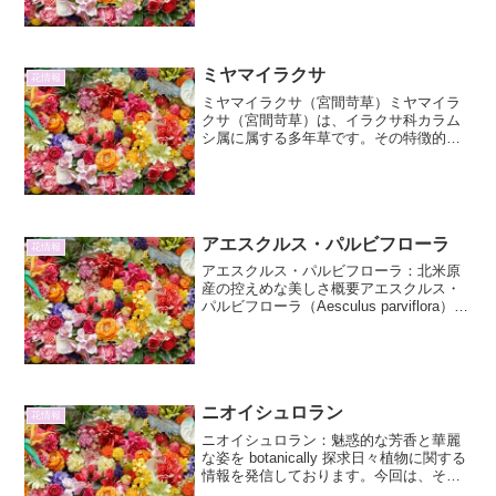
スファエロセファルム（Allium
sphaerocephalon）について、詳しくご紹
介します...
ミヤマイラクサ
花情報
ミヤマイラクサ（宮間苛草）ミヤマイラ
クサ（宮間苛草）は、イラクサ科カラム
シ属に属する多年草です。その特徴的な
葉の形と、名前の由来にもなっている
「苛」という言葉が示すように、触れる
とかゆみや痛みを引き起こす毛を持つこ
とから、古くから人々の間で...
アエスクルス・パルビフローラ
花情報
アエスクルス・パルビフローラ：北米原
産の控えめな美しさ概要アエスクルス・
パルビフローラ（Aesculus parviflora）
は、ムクロジ科トチノキ属に属する落葉
低木です。英名はBottlebrush
Buckeye（ボトルブラシ・バッケ...
ニオイシュロラン
花情報
ニオイシュロラン：魅惑的な芳香と華麗
な姿を botanically 探求日々植物に関する
情報を発信しております。今回は、その
芳香と優雅な姿で人々を魅了する「ニオ