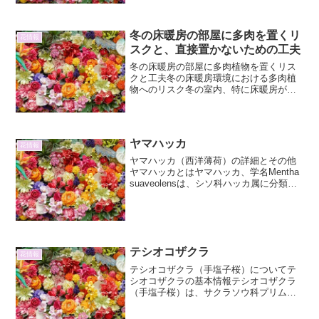
を次々と咲かせ、庭を明るく彩ります。
その愛らしい姿は、古くか...
冬の床暖房の部屋に多肉を置くリ
花情報
スクと、直接置かないための工夫
冬の床暖房の部屋に多肉植物を置くリス
クと工夫冬の床暖房環境における多肉植
物へのリスク冬の室内、特に床暖房が稼
働している部屋は、多肉植物にとって
様々なリスクを抱えています。床暖房は
床面から直接熱を供給するため、多肉植
物の生育環境に思わぬ影響を...
ヤマハッカ
花情報
ヤマハッカ（西洋薄荷）の詳細とその他
ヤマハッカとはヤマハッカ、学名Mentha
suaveolensは、シソ科ハッカ属に分類さ
れる多年草です。一般的に「アップルミ
ント」とも呼ばれ、その名の通り、葉に
触れたり擦ったりすると、甘く爽やかな
リンゴ...
テシオコザクラ
花情報
テシオコザクラ（手塩子桜）についてテ
シオコザクラの基本情報テシオコザクラ
（手塩子桜）は、サクラソウ科プリムラ
属に分類される多年草です。その名前が
示すように、その可憐な姿はまるで小さ