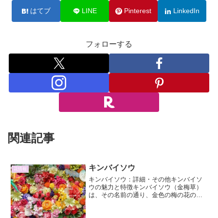
はてブ
LINE
Pinterest
LinkedIn
フォローする
関連記事
キンバイソウ
花情報
キンバイソウ：詳細・その他キンバイソ
ウの魅力と特徴キンバイソウ（金梅草）
は、その名前の通り、金色の梅の花のよ
うな可憐な花を咲かせる宿根草です。春
から初夏にかけて、晴れやかな黄色い花