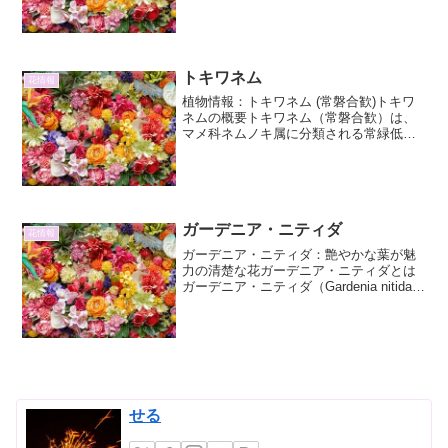
姿から「蜘蛛の巣万年草」とも呼ばれ、
独特の景観を作り出すことから園芸愛好
家の間で人気がありま...
トキワネム
花情報
植物情報：トキワネム (常磐合歓)トキワ
ネムの概要トキワネム（常磐合歓）は、
マメ科ネムノキ属に分類される常緑低木
です。その名の通り、一年を通して葉が
落ちずに茂ることから「常磐」の名がつ
き、「合歓」は夜になると葉を閉じる様
子が、男女が寄り添う...
ガーデニア・ニティダ
花情報
ガーデニア・ニティダ：艶やかな葉が魅
力の清楚な花ガーデニア・ニティダとは
ガーデニア・ニティダ（Gardenia nitida）
は、アカネ科ゲッカコウ属に分類される
常緑低木です。その特徴的な名前「ニテ
ィダ」は、ラテン語で「光沢のある」
「輝く」...
せる