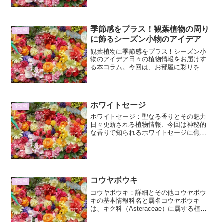
ramosissima。イネ科ササ属に分類される
多年...
季節感をプラス！観葉植物の周り
花情報
に飾るシーズン小物のアイデア
観葉植物に季節感をプラス！シーズン小
物のアイデア日々の植物情報をお届けす
る本コラム。今回は、お部屋に彩りを添
える観葉植物に、季節感をプラスするシ
ーズン小物のアイデアをご紹介します。
いつもの植物が、小物ひとつでぐっと魅
力的になる魔法のようなテ...
ホワイトセージ
花情報
ホワイトセージ：聖なる香りとその魅力
日々更新される植物情報、今回は神秘的
な香りで知られるホワイトセージに焦点
を当てます。ホワイトセージとはホワイ
トセージ（学名：Salvia apiana）は、シ
ソ科セージ属に属する常緑低木です。原
産地は北米...
コウヤボウキ
花情報
コウヤボウキ：詳細とその他コウヤボウ
キの基本情報科名と属名コウヤボウキ
は、キク科（Asteraceae）に属する植物
です。その属名は「Eupatorium」であ