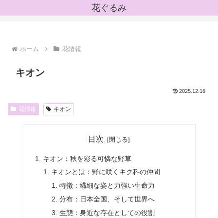
花ぐるみ
ホーム
花情報
キオン
2025.12.16
花情報
キオン
目次
キオン：秋を彩る可憐な野草
キオンとは：野に咲くキク科の仲間
特徴：繊細な姿と力強い生命力
分布：日本全国、そして世界へ
生態：身近な存在としての役割