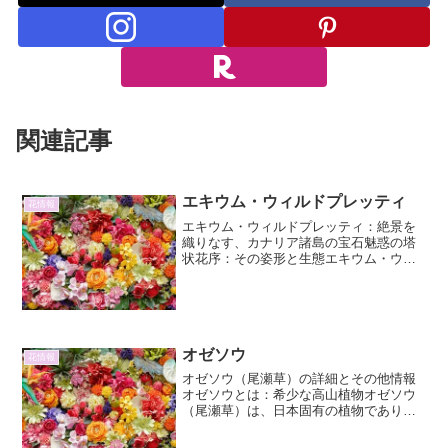
関連記事
エキウム・ウィルドプレッティ
花情報
エキウム・ウィルドプレッティ：絶景を
織りなす、カナリア諸島の宝石魅惑の塔
状花序：その姿形と生態エキウム・ウィ
ルドプレッティ（Echium wildpretii）は、
ムラサキ科エキウム属に属する、カナリ
ア諸島テネリフェ島固有の植物です。そ
の最...
オゼソウ
花情報
オゼソウ（尾瀬草）の詳細とその他情報
オゼソウとは：希少な高山植物オゼソウ
（尾瀬草）は、日本固有の植物であり、
特に尾瀬の湿原に生育することからその
名が付けられました。学名はSasaella