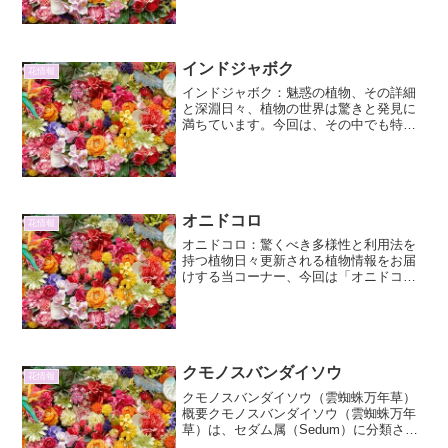
り、これはギリシャ神話に登場するポン
トス王、ミトリダテス・エウパトルに由
来すると...
インドジャボク
花情報
インドジャボク：魅惑の植物、その詳細
と深淵日々、植物の世界は驚きと発見に
満ちています。今回は、その中でも特に
興味深い「インドジャボク」に焦点を当
て、その詳細と、知られざる側面を 2000
文字 以上にわたって紐解いていきます。
インドジャボクと...
オニドコロ
花情報
オニドコロ：驚くべき多様性と利用法を
持つ植物日々更新される植物情報をお届
けする当コーナー、今回は「オニドコ
ロ」について、その詳細と奥深い魅力を
深掘りしていきます。オニドコロとは？
オニドコロ（Dioscorea opposita）は、ヤ
マイモ...
クモノスバンダイソウ
花情報
クモノスバンダイソウ（雲蜘蛛万年草）
概要クモノスバンダイソウ（雲蜘蛛万年
草）は、セダム属（Sedum）に分類され
る多肉植物の一種です。そのユニークな