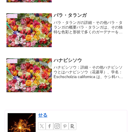
ら、近年ガーデニングの世界で注目を集
めてい...
バラ・タランガ
花情報
バラ・タランガの詳細・その他バラ・タ
ランガの概要バラ・タランガは、その独
特な色彩と形状で多くのガーデナーを魅
了する、比較的新しい品種のバラです。
その名前は、おそらく原産国や育種者に
関連する、あるいはその特徴を表す言葉
から名付けられたものと考...
ハナビシソウ
花情報
ハナビシソウ：詳細・その他ハナビシソ
ウとはハナビシソウ（花菱草）、学名：
Eschscholzia californica は、ケシ科ハナ
ビシソウ属の多年草または一年草です。
その名の通り、花が菱形をしていること
から名付けられ、カリフォルニア州...
せる