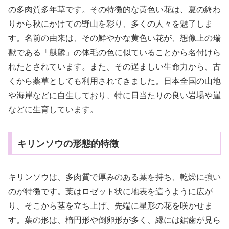
の多肉質多年草です。その特徴的な黄色い花は、夏の終わ
りから秋にかけての野山を彩り、多くの人々を魅了しま
す。名前の由来は、その鮮やかな黄色い花が、想像上の瑞
獣である「麒麟」の体毛の色に似ていることから名付けら
れたとされています。また、その逞ましい生命力から、古
くから薬草としても利用されてきました。日本全国の山地
や海岸などに自生しており、特に日当たりの良い岩場や崖
などに生育しています。
キリンソウの形態的特徴
キリンソウは、多肉質で厚みのある葉を持ち、乾燥に強い
のが特徴です。葉はロゼット状に地表を這うように広が
り、そこから茎を立ち上げ、先端に星形の花を咲かせま
す。葉の形は、楕円形や倒卵形が多く、縁には鋸歯が見ら