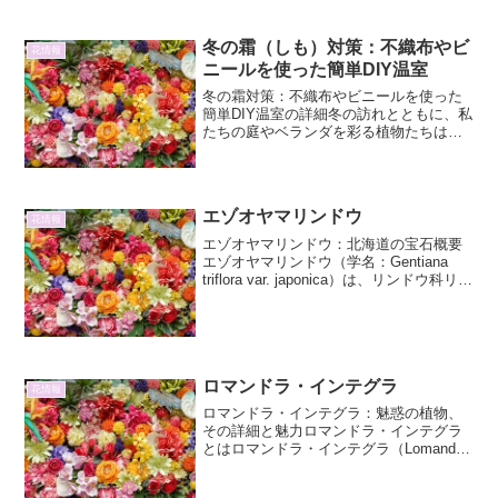
な...
冬の霜（しも）対策：不織布やビ
花情報
ニールを使った簡単DIY温室
冬の霜対策：不織布やビニールを使った
簡単DIY温室の詳細冬の訪れとともに、私
たちの庭やベランダを彩る植物たちは、
厳しい寒さにさらされます。特に、霜は
植物にとって致命的なダメージを与える
ことがあります。しかし、少しの工夫と
簡単な素材があれば、...
エゾオヤマリンドウ
花情報
エゾオヤマリンドウ：北海道の宝石概要
エゾオヤマリンドウ（学名：Gentiana
triflora var. japonica）は、リンドウ科リン
ドウ属の多年草で、北海道に固有の植物
です。深山に咲く可憐な姿から「北海道
の宝石」とも称され、高山...
ロマンドラ・インテグラ
花情報
ロマンドラ・インテグラ：魅惑の植物、
その詳細と魅力ロマンドラ・インテグラ
とはロマンドラ・インテグラ（Lomandra
integra）は、オーストラリア原産の常緑
多年草で、その堅牢な性質と美しい姿か