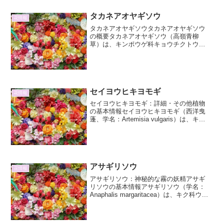
した。代表的な品種で...
タカネアオヤギソウ
花情報
タカネアオヤギソウタカネアオヤギソウ
の概要タカネアオヤギソウ（高嶺青柳
草）は、キンポウゲ科キョウチクトウ属
に分類される多年草です。その名前が示
す通り、標高の高い山岳地帯に自生して
おり、その清楚で可憐な姿から多くの植
物愛好家に親しまれています...
セイヨウヒキヨモギ
花情報
セイヨウヒキヨモギ：詳細・その他植物
の基本情報セイヨウヒキヨモギ（西洋曳
蓬、学名：Artemisia vulgaris）は、キク
科ヨモギ属の多年草です。ヨーロッパ、
アジア、北アフリカ原産とされ、現在で
は世界中に広く分布しています。その名
前に...
アサギリソウ
花情報
アサギリソウ：神秘的な霧の妖精アサギ
リソウの基本情報アサギリソウ（学名：
Anaphalis margaritacea）は、キク科ウス
ユキソウ属に属する多年草です。その名
の通り、葉や茎に白い綿毛が密生し、ま
るで霧の中にたたずむような、柔らか