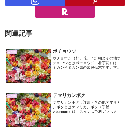
関連記事
ボチョウジ
花情報
ボチョウジ（朴丁花）：詳細とその他ボ
チョウジとはボチョウジ（朴丁花）は、
ミカン科ミカン属の常緑低木です。学名
はCitrus trifoliata。別名、カラタチ（枳
殻）としても知られています。その名前
の由来は、昔、中国でこの木の枝を折っ
て虎...
テマリカンボク
花情報
テマリカンボク：詳細・その他テマリカ
ンボクとはテマリカンボク（手毬
viburnum）は、スイカズラ科ガマズミ属
の落葉低木です。その名の通り、春に咲
く真白い花が、まるで手毬のように丸く
こんもりと集まる様子から名付けられま