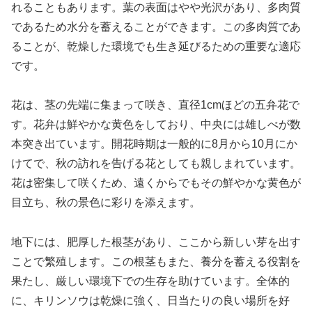
れることもあります。葉の表面はやや光沢があり、多肉質
であるため水分を蓄えることができます。この多肉質であ
ることが、乾燥した環境でも生き延びるための重要な適応
です。
花は、茎の先端に集まって咲き、直径1cmほどの五弁花で
す。花弁は鮮やかな黄色をしており、中央には雄しべが数
本突き出ています。開花時期は一般的に8月から10月にか
けてで、秋の訪れを告げる花としても親しまれています。
花は密集して咲くため、遠くからでもその鮮やかな黄色が
目立ち、秋の景色に彩りを添えます。
地下には、肥厚した根茎があり、ここから新しい芽を出す
ことで繁殖します。この根茎もまた、養分を蓄える役割を
果たし、厳しい環境下での生存を助けています。全体的
に、キリンソウは乾燥に強く、日当たりの良い場所を好